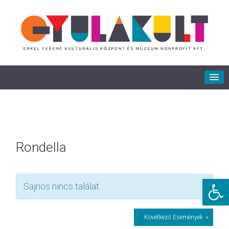
Rondella
Eszkö
Sajnos nincs találat.
Események
Következő Események
»
lista