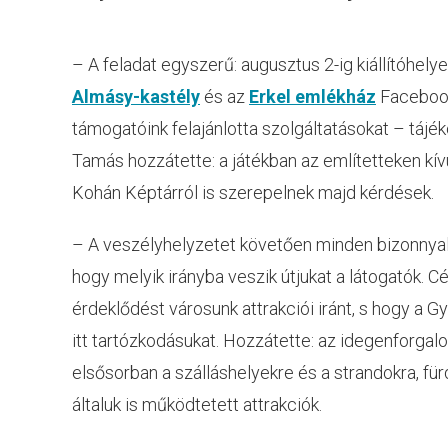
– A feladat egyszerű: augusztus 2-ig kiállítóhely
Almásy-kastély
és az
Erkel emlékház
Facebook 
támogatóink felajánlotta szolgáltatásokat – táj
Tamás hozzátette: a játékban az említetteken kívü
Kohán Képtárról is szerepelnek majd kérdések.
– A veszélyhelyzetet követően minden bizonnyal n
hogy melyik irányba veszik útjukat a látogatók. C
érdeklődést városunk attrakciói iránt, s hogy a
itt tartózkodásukat. Hozzátette: az idegenforgal
elsősorban a szálláshelyekre és a strandokra, fü
általuk is működtetett attrakciók.