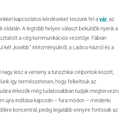
einkkel kapcsolatos kérdéseket teszünk fel a
vár
, az
oldalán. A legtöbb helyes választ beküldők nyerik a
ékoztatott a cég kommunikációs vezetője. Fábián
l két „kisebb” intézményükről, a Ladics-házról és a
agy lesz a verseny a turisztikai célpontok között,
élunk így természetesen, hogy felkeltsük az
 Gyulára érkezők még tudatosabban tudják megtervezni
om újra indítása kapcsán – fura módon – mindenki
rdőkre koncentrál, pedig legalább ennyire fontosak az