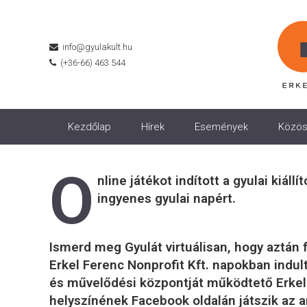
info@gyulakult.hu
(+36-66) 463 544
Kezdőlap
Hírek
Események
Közös
O
nline játékot indított a gyulai kiál
ingyenes gyulai napért.
Ismerd meg Gyulát virtuálisan, hogy aztán
Erkel Ferenc Nonprofit Kft. napokban indult
és művelődési központját működtető Erkel 
helyszínének Facebook oldalán játszik az ar