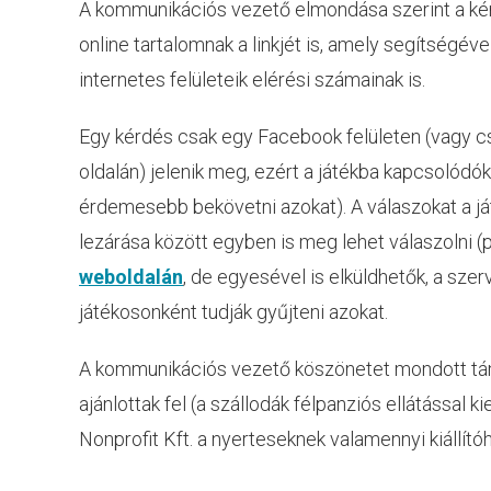
A kommunikációs vezető elmondása szerint a kér
online tartalomnak a linkjét is, amely segítségé
internetes felületeik elérési számainak is.
Egy kérdés csak egy Facebook felületen (vagy cs
oldalán) jelenik meg, ezért a játékba kapcsolódók
érdemesebb bekövetni azokat). A válaszokat a já
lezárása között egyben is meg lehet válaszolni (pl.
weboldalán
, de egyesével is elküldhetők, a sz
játékosonként tudják gyűjteni azokat.
A kommunikációs vezető köszönetet mondott támog
ajánlottak fel (a szállodák félpanziós ellátással 
Nonprofit Kft. a nyerteseknek valamennyi kiállítóh