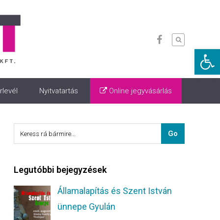
Eszkö
rlevél
Nyitvatartás
Online jegyvásárlás
Legutóbbi bejegyzések
Államalapítás és Szent István
ünnepe Gyulán