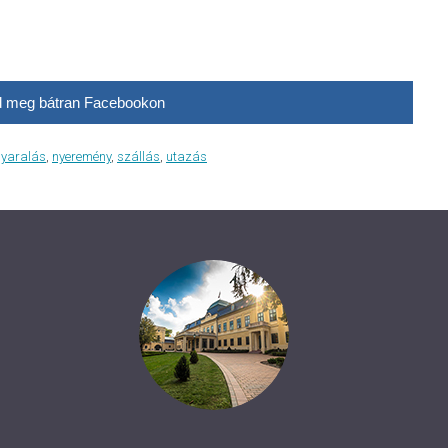
 meg bátran Facebookon
nyaralás
,
nyeremény
,
szállás
,
utazás