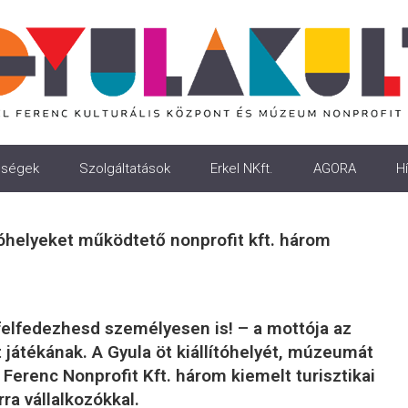
ségek
Szolgáltatások
Erkel NKft.
AGORA
Hí
lítóhelyeket működtető nonprofit kft. három
 felfedezhesd személyesen is! – a mottója az
 játékának. A Gyula öt kiállítóhelyét, múzeumát
Ferenc Nonprofit Kft. három kiemelt turisztikai
ra vállalkozókkal.