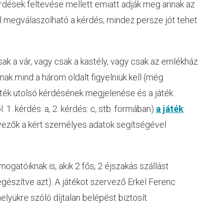
dések feltevése mellett emiatt adják meg annak az
vel megválaszolható a kérdés; mindez persze jót tehet
ak a vár, vagy csak a kastély, vagy csak az emlékház
nak mind a három oldalt figyelniük kell (még
ték utolsó kérdésének megjelenése és a játék
 1. kérdés: a, 2. kérdés: c, stb. formában)
a játék
ervezők a kért személyes adatok segítségével
atóiknak is, akik 2 fős, 2 éjszakás szállást
kiegészítve azt). A játékot szervező Erkel Ferenc
elyükre szóló díjtalan belépést biztosít.