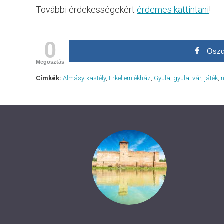
További érdekességekért
érdemes kattintani
!
0
Oszd
Megosztás
Címkék:
Almásy-kastély
,
Erkel emlékház
,
Gyula
,
gyulai vár
,
játék
,