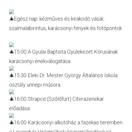
Egész nap: kézműves és kirakodó vásár,
szalmalabirintus, karácsonyi fények és fotópontok
15.00 A Gyulai Baptista Gyülekezet Kórusának
karácsonyi énekválogatása
15:30 Eleki Dr. Mester György Általános Iskola
osztály ünnepi műsora
16:00 Strapce (Szőlőfürt) Citerazenekar
előadása
16:00 Karácsonyi alkotóház a fazekas teremben
a Levendula Virágműhely közreműködésével