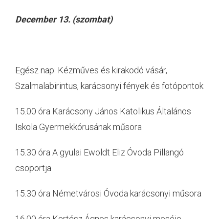
December 13. (szombat)
Egész nap: Kézműves és kirakodó vásár,
Szalmalabirintus, karácsonyi fények és fotópontok
15.00 óra Karácsony János Katolikus Általános
Iskola Gyermekkórusának műsora
15.30 óra A gyulai Ewoldt Eliz Óvoda Pillangó
csoportja
15.30 óra Németvárosi Óvoda karácsonyi műsora
16.00 óra Kertész Ágnes karácsonyi meséje