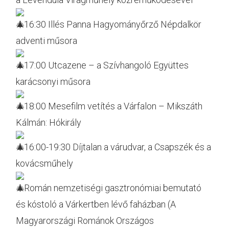
16:30 Illés Panna Hagyományőrző Népdalkör
adventi műsora
17:00 Utcazene – a Szívhangoló Együttes
karácsonyi műsora
18:00 Mesefilm vetítés a Várfalon – Mikszáth
Kálmán: Hókirály
16:00-19:30 Díjtalan a várudvar, a Csapszék és a
kovácsműhely
Román nemzetiségi gasztronómiai bemutató
és kóstoló a Várkertben lévő faházban (A
Magyarországi Románok Országos