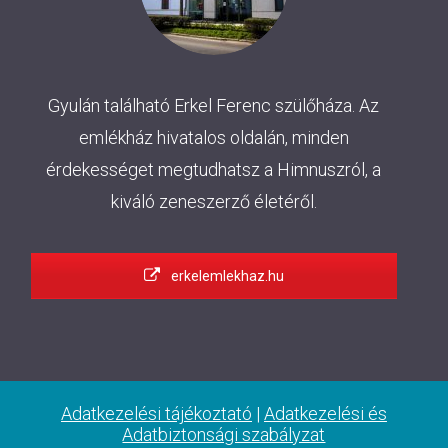
Gyulán található Erkel Ferenc szülőháza. Az
emlékház hivatalos oldalán, minden
érdekességet megtudhatsz a Himnuszról, a
kiváló zeneszerző életéről.
erkelemlekhaz.hu
Adatkezelési tájékoztató
|
Adatkezelési és
Adatbiztonsági szabályzat