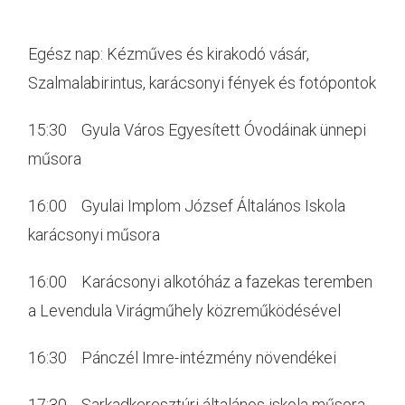
Egész nap: Kézműves és kirakodó vásár,
Szalmalabirintus, karácsonyi fények és fotópontok
15:30 Gyula Város Egyesített Óvodáinak ünnepi
műsora
16:00 Gyulai Implom József Általános Iskola
karácsonyi műsora
16:00 Karácsonyi alkotóház a fazekas teremben
a Levendula Virágműhely közreműködésével
16:30 Pánczél Imre-intézmény növendékei
17:30 Sarkadkeresztúri általános iskola műsora