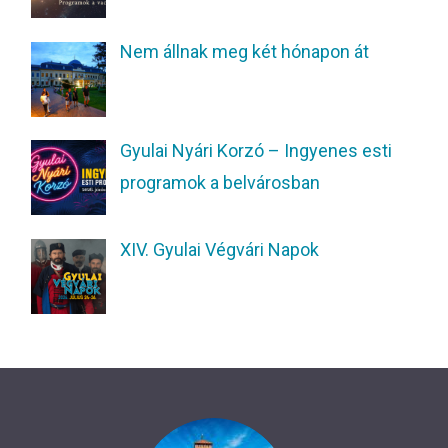
Nem állnak meg két hónapon át
Gyulai Nyári Korzó – Ingyenes esti
programok a belvárosban
XIV. Gyulai Végvári Napok