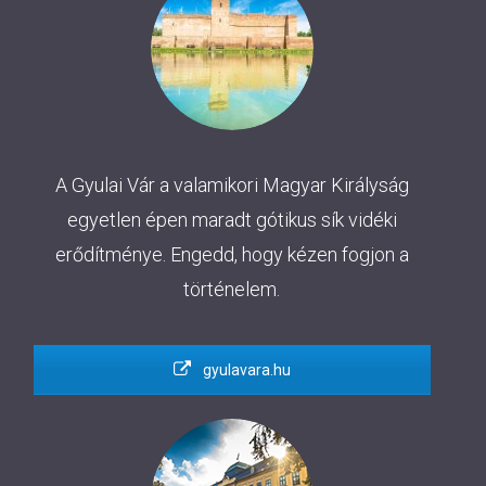
A Gyulai Vár a valamikori Magyar Királyság
egyetlen épen maradt gótikus sík vidéki
erődítménye. Engedd, hogy kézen fogjon a
történelem.
gyulavara.hu