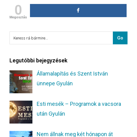
0
Megosztás
Legutóbbi bejegyzések
Államalapítás és Szent István
ünnepe Gyulán
Esti mesék – Programok a vacsora
után Gyulán
Nem állnak meg két hónapon át