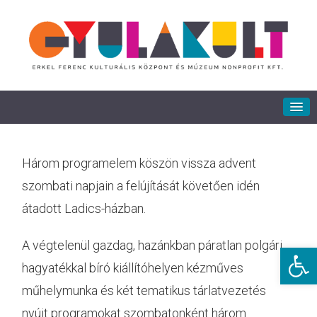
Három programelem köszön vissza advent
szombati napjain a felújítását követően idén
átadott Ladics-házban.
A végtelenül gazdag, hazánkban páratlan polgári
Eszkö
hagyatékkal bíró kiállítóhelyen kézműves
műhelymunka és két tematikus tárlatvezetés
nyújt programokat szombatonként három