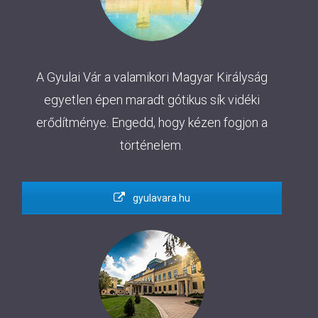
A Gyulai Vár a valamikori Magyar Királyság
egyetlen épen maradt gótikus sík vidéki
erődítménye. Engedd, hogy kézen fogjon a
történelem.
gyulavara.hu