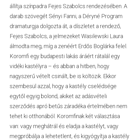
állítja színpadra Fejes Szabolcs rendezésében. A
darab szövegét Sényi Fanni, a Déryné Program
dramaturgja dolgozta át, a díszletet a rendező,
Fejes Szabolcs, a jelmezeket Wasilewski Laura
álmodta meg, míg a zenéért Erdős Boglárka felel.
Koromfi egy budapesti lakás áráért rátalál egy
vidéki kastélyra – és abban a hitben, hogy
nagyszerű vételt csinált, be is költözik. Ekkor
szembesül azzal, hogy a kastély cselédsége
egytől egyig bolond, akiket az adásvételi
szerződés apró betűs záradéka értelmében nem
tehet ki otthonából. Koromfinak két választása
van: vagy meghátrál és eladja a kastélyt, vagy
megpróbálja a lehetetlent, és kigyógyítja a kastély