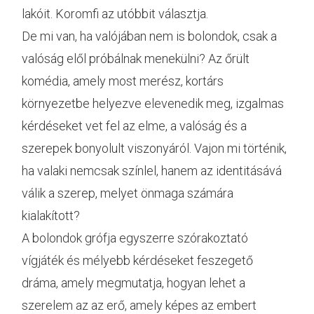
lakóit. Koromfi az utóbbit választja.
De mi van, ha valójában nem is bolondok, csak a
valóság elől próbálnak menekülni? Az őrült
komédia, amely most merész, kortárs
környezetbe helyezve elevenedik meg, izgalmas
kérdéseket vet fel az elme, a valóság és a
szerepek bonyolult viszonyáról. Vajon mi történik,
ha valaki nemcsak színlel, hanem az identitásává
válik a szerep, melyet önmaga számára
kialakított?
A bolondok grófja egyszerre szórakoztató
vígjáték és mélyebb kérdéseket feszegető
dráma, amely megmutatja, hogyan lehet a
szerelem az az erő, amely képes az embert