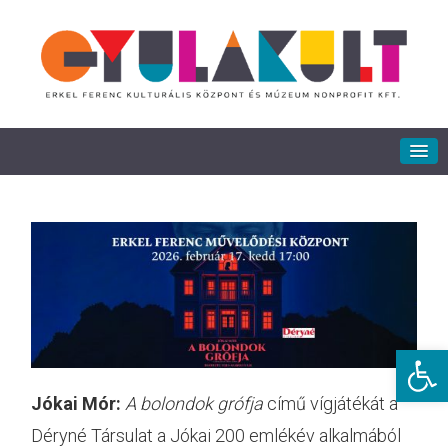
Eszkö
Jókai Mór:
A bolondok grófja
című vígjátékát a
Déryné Társulat a Jókai 200 emlékév alkalmából