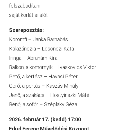
felszabadítani
saját korlátjai alól.
Szereposztás:
Koromfi – Janka Barnabás
Kalazánczia – Losonczi Kata
Iringa – Ábrahám Kíra
Balkon, a komornyik – Ivaskovics Viktor
Pető, a kertész – Havasi Péter
Gerő, a portás – Kaszás Mihály
Jenő, a szakács – Hostyinszki Máté
Benő, a sofőr – Széplaky Géza
2026. február 17. (kedd) 17:00
Erkel Ferenc Művelődési Központ