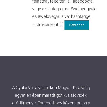
feliratnál, feltölteni a Facebookra
vagy az Instagramra #welovegyula
és #welovegyulaivár hashtaggel.
Instrukcióként [...]
Bővebben
A Gyulai Vár a valamikori Magyar Királyság
egyetlen épen maradt gótikus sík vidéki
erődítménye. Engedd, hogy kézen fogjon a