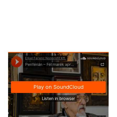
videós interjú a
Facebook-oldalunkon, a videó
rovatban
nézhető meg!
Soundcloud-
csatornánkon