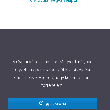
XIV. Gyulai Végvári Napok
A Gyulai Vár a valamikori Magyar Királyság
egyetlen épen maradt gótikus sík vidéki
erődítménye. Engedd, hogy kézen fogjon a
történelem.
gyulavara.hu