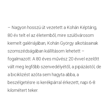
– Nagyon hosszú út vezetett a Kohán Képtárig,
80 év telt el az életemből, mire szülővárosom
kiemelt galériájában, Kohán György alkotásainak
szomszédságában kiállításom lehetett –
fogalmazott. A 80 éves művész 20 évvel ezelőtt
vált meg legfőbb szenvedélyétől, a pipázástól, de
a biciklizést azóta sem hagyta abba, a
beszélgetésre is kerékpárral érkezett, napi 6-8
kilométert teker.
A Durkó Károllyal folytatott beszélgetés,