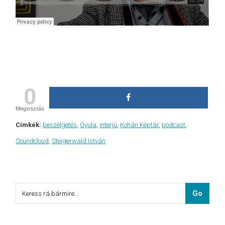
érdemes kattintani
0
Megosztás
Címkék:
beszélgetés
,
Gyula
,
interjú
,
Kohán Képtár
,
podcast
,
Soundcloud
,
Steigerwald István