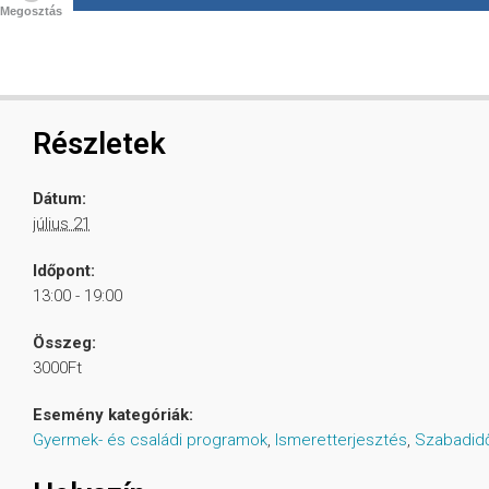
Megosztás
Részletek
Dátum:
július 21
Időpont:
13:00 - 19:00
Összeg:
3000Ft
Esemény kategóriák:
Gyermek- és családi programok
,
Ismeretterjesztés
,
Szabadid