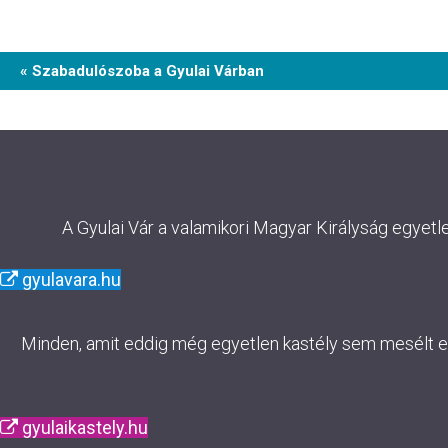
Event
« Szabadulószoba a Gyulai Várban
Navigation
A Gyulai Vár a valamikori Magyar Királyság egyetl
gyulavara.hu
Minden, amit eddig még egyetlen kastély sem mesélt el. 
gyulaikastely.hu