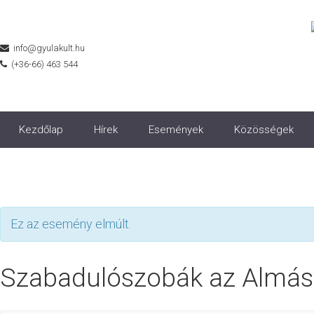
info@gyulakult.hu
(+36-66) 463 544
Kezdőlap
Hírek
Események
Közösségek
Ez az esemény elmúlt.
Szabadulószobák az Almás