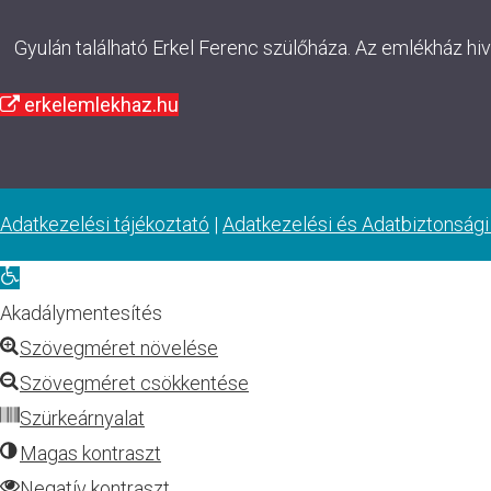
Gyulán található Erkel Ferenc szülőháza. Az emlékház hi
erkelemlekhaz.hu
Adatkezelési tájékoztató
|
Adatkezelési és Adatbiztonsági
Eszköztár
megnyitása
Akadálymentesítés
Szövegméret növelése
Szövegméret csökkentése
Szürkeárnyalat
Magas kontraszt
Negatív kontraszt