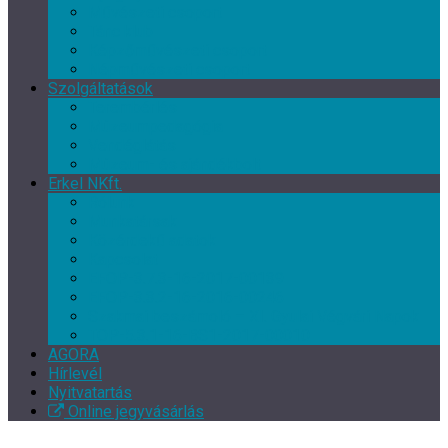
Művészeti csoport
Tánc klub
Képzőművészeti csoport
Népművészeti csoport
Szolgáltatások
Terembérlés
Múzeumpedagógia
Vendéglátás
Múzeum- és ajándékbolt
Erkel NKft.
Rólunk
Munkatársak
Közérdekű adatok
Kapcsolat
EFOP-3.7.3-16-2017-00139
EFOP-3.3.2-16-2016-00246
Szakmai beszámoló – XI. Gyulai Végvári Napok
TOP-5.3.1-16-BS1-2017-00010
AGORA
Hírlevél
Nyitvatartás
Online jegyvásárlás