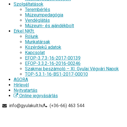
Szolgáltatások
Terembérlés
Múzeumpedagógia
Vendéglátás
Múzeum- és ajándékbolt
Erkel NKft.
Rólunk
Munkatársak
Közérdekű adatok
Kapcsolat
EFOP-3.7.3-16-2017-00139
EFOP-3.3.2-16-2016-00246
Szakmai beszámoló – XI. Gyulai Végvári Napok
TOP-5.3.1-16-BS1-2017-00010
AGORA
Hírlevél
Nyitvatartás
Online jegyvásárlás
info@gyulakult.hu
(+36-66) 463 544