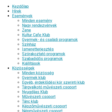
Kezdőlap
Hírek
Események
Minden esemény
Nagy rendezvények
Zene
Kultur Cafe Klub
Gyermek- és családi programok
Színház
Ismeretterjesztés
Szórakoztató programok
Szabadidős programok
Kiállítások
Közösségek
Minden közösség
Gyermek klub
Egyéb, érdeklődési kör szerinti klub
Tárgyalkotó művészeti csoport
Nyugdíjas Klub
Művészeti csoport
Tánc klub
Képzőművészeti csoport
Népművészeti csoport