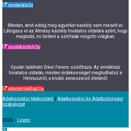
gyulavara.hu
Minden, amit eddig még egyetlen kastély sem mesélt el.
Látogass el az Almásy-kastély hivatalos oldalára azért, hogy
megtudd, mi történt a színfalak mögötti világban.
gyulaikastely.hu
Gyulán található Erkel Ferenc szülőháza. Az emlékház
hivatalos oldalán, minden érdekességet megtudhatsz a
Himnuszról, a kiváló zeneszerző életéről.
erkelemlekhaz.hu
Adatkezelési tájékoztató
|
Adatkezelési és Adatbiztonsági
szabályzat
2026 -
Licenc
Eszköztár