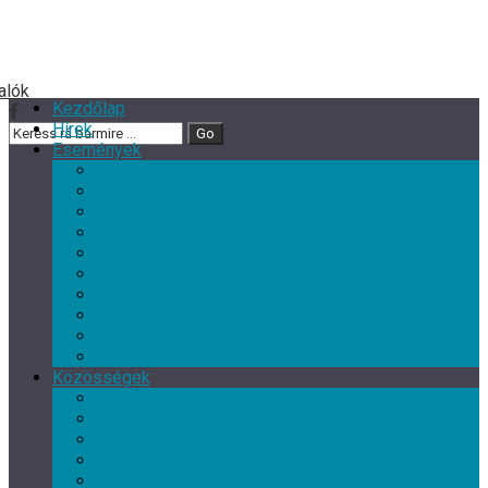
Kezdőlap
Hírek
Események
Minden esemény
Nagy rendezvények
Zene
Kultur Cafe Klub
Gyermek- és családi programok
Színház
Ismeretterjesztés
Szórakoztató programok
Szabadidős programok
Kiállítások
Közösségek
Minden közösség
Gyermek klub
Egyéb, érdeklődési kör szerinti klub
Tárgyalkotó művészeti csoport
Nyugdíjas Klub