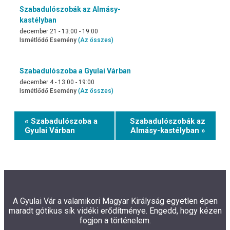
Szabadulószobák az Almásy-
kastélyban
december 21 - 13:00
-
19:00
Ismétlődő Esemény
(Az összes)
Szabadulószoba a Gyulai Várban
december 4 - 13:00
-
19:00
Ismétlődő Esemény
(Az összes)
Event
« Szabadulószoba a
Szabadulószobák az
Navigation
Gyulai Várban
Almásy-kastélyban »
A Gyulai Vár a valamikori Magyar Királyság egyetlen épen
maradt gótikus sík vidéki erődítménye. Engedd, hogy kézen
fogjon a történelem.