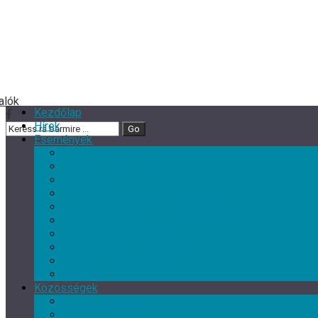
Kezdőlap
Hírek
Események
Minden esemény
Nagy rendezvények
Zene
Kultur Cafe Klub
Gyermek- és családi programok
Színház
Ismeretterjesztés
Szórakoztató programok
Szabadidős programok
Kiállítások
Közösségek
Minden közösség
Gyermek klub