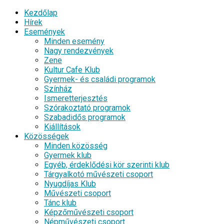
Kezdőlap
Hírek
Események
Minden esemény
Nagy rendezvények
Zene
Kultur Cafe Klub
Gyermek- és családi programok
Színház
Ismeretterjesztés
Szórakoztató programok
Szabadidős programok
Kiállítások
Közösségek
Minden közösség
Gyermek klub
Egyéb, érdeklődési kör szerinti klub
Tárgyalkotó művészeti csoport
Nyugdíjas Klub
Művészeti csoport
Tánc klub
Képzőművészeti csoport
Népművészeti csoport