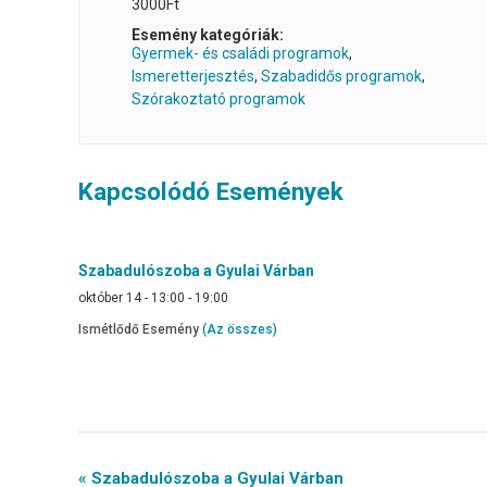
3000Ft
Esemény kategóriák:
Gyermek- és családi programok
,
Ismeretterjesztés
,
Szabadidős programok
,
Szórakoztató programok
Kapcsolódó Események
Szabadulószoba a Gyulai Várban
október 14 - 13:00
-
19:00
Ismétlődő Esemény
(Az összes)
Event
« Szabadulószoba a Gyulai Várban