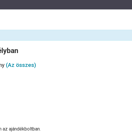
élyban
ny
(Az összes)
 az ajándékboltban.