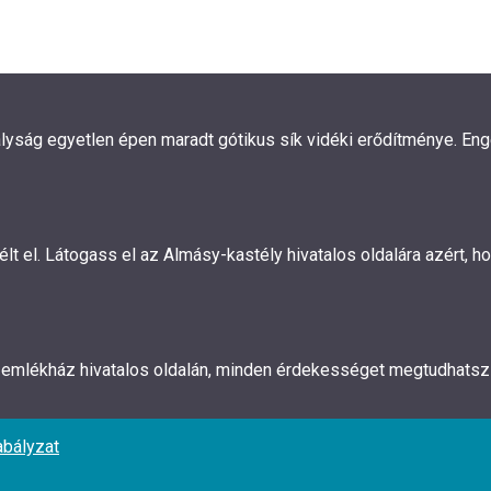
ályság egyetlen épen maradt gótikus sík vidéki erődítménye. En
 el. Látogass el az Almásy-kastély hivatalos oldalára azért, hog
z emlékház hivatalos oldalán, minden érdekességet megtudhatsz 
abályzat