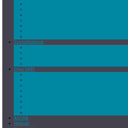
Egyéb, érdeklődési kör szerinti klub
Tárgyalkotó művészeti csoport
Nyugdíjas Klub
Művészeti csoport
Tánc klub
Képzőművészeti csoport
Népművészeti csoport
Szolgáltatások
Terembérlés
Múzeumpedagógia
Vendéglátás
Múzeum- és ajándékbolt
Erkel NKft.
Rólunk
Munkatársak
Közérdekű adatok
Kapcsolat
EFOP-3.7.3-16-2017-00139
EFOP-3.3.2-16-2016-00246
Szakmai beszámoló – XI. Gyulai Végvári Napok
TOP-5.3.1-16-BS1-2017-00010
AGORA
Hírlevél