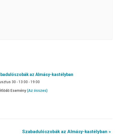
badulószobák az Almásy-kastélyban
sztus 30 - 13:00
-
19:00
étlődő Esemény
(Az összes)
Szabadulószobák az Almásy-kastélyban »