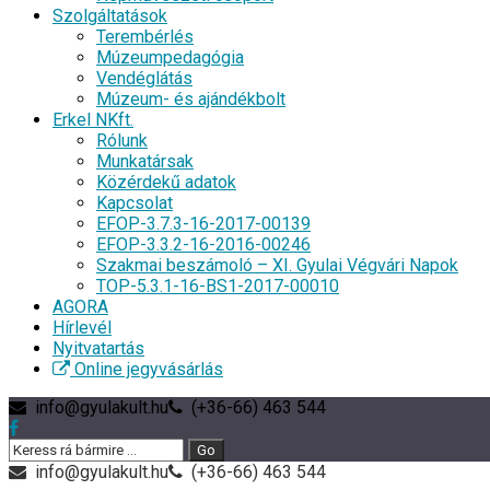
Szolgáltatások
Terembérlés
Múzeumpedagógia
Vendéglátás
Múzeum- és ajándékbolt
Erkel NKft.
Rólunk
Munkatársak
Közérdekű adatok
Kapcsolat
EFOP-3.7.3-16-2017-00139
EFOP-3.3.2-16-2016-00246
Szakmai beszámoló – XI. Gyulai Végvári Napok
TOP-5.3.1-16-BS1-2017-00010
AGORA
Hírlevél
Nyitvatartás
Online jegyvásárlás
info@gyulakult.hu
(+36-66) 463 544
info@gyulakult.hu
(+36-66) 463 544