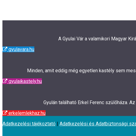
Navigation
A Gyulai Vár a valamikori Magyar Kir
gyulavara.hu
Minden, amit eddig még egyetlen kastély sem mesélt
gyulaikastely.hu
Gyulán található Erkel Ferenc szülőháza. A
erkelemlekhaz.hu
Adatkezelési tájékoztató
|
Adatkezelési és Adatbiztonsági sz