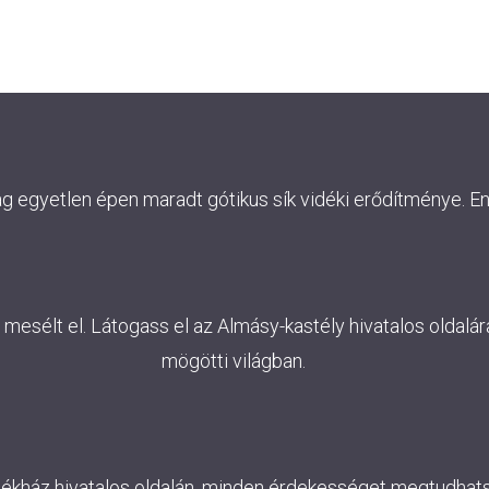
ág egyetlen épen maradt gótikus sík vidéki erődítménye. E
esélt el. Látogass el az Almásy-kastély hivatalos oldalára
mögötti világban.
lékház hivatalos oldalán, minden érdekességet megtudhatsz