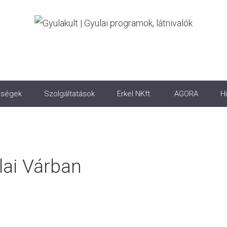
ségek
Szolgáltatások
Erkel NKft.
AGORA
Hí
ai Várban