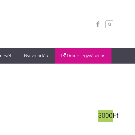
rlevél
Nyitvatartás
Online jegyvásárlás
3000Ft