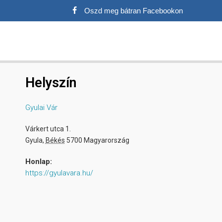
Oszd meg bátran Facebookon
Helyszín
Gyulai Vár
Várkert utca 1.
Gyula
,
Békés
5700
Magyarország
Honlap:
https://gyulavara.hu/