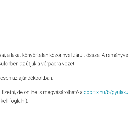
i, a lakat könyörtelen közönnyel zárult össze. A reményve
különben az útjuk a vérpadra vezet.
yesen az ajándékboltban.
t fizetni, de online is megvásárolható a
cooltix.hu/b/gyulaku
ell foglalni).