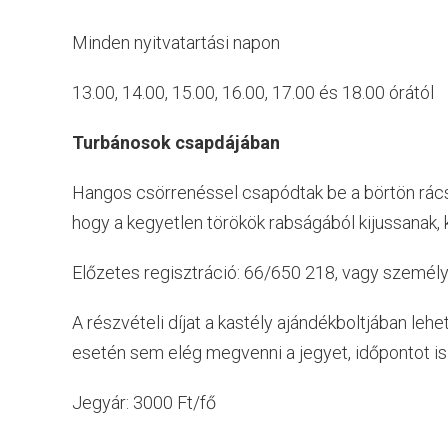
Minden nyitvatartási napon
13.00, 14.00, 15.00, 16.00, 17.00 és 18.00 órától
Turbánosok csapdájában
Hangos csörrenéssel csapódtak be a börtön rácsa
hogy a kegyetlen törökök rabságából kijussanak, 
Előzetes regisztráció: 66/650 218, vagy személ
A részvételi díjat a kastély ajándékboltjában lehe
esetén sem elég megvenni a jegyet, időpontot is k
Jegyár: 3000 Ft/fő