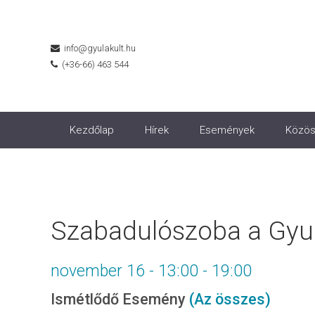
info@gyulakult.hu
(+36-66) 463 544
Kezdőlap
Hírek
Események
Közös
Szabadulószoba a Gyul
november 16 - 13:00
-
19:00
Ismétlődő Esemény
(Az összes)