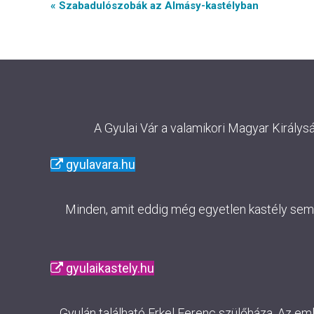
Event
« Szabadulószobák az Almásy-kastélyban
Navigation
A Gyulai Vár a valamikori Magyar Királys
gyulavara.hu
Minden, amit eddig még egyetlen kastély sem m
gyulaikastely.hu
Gyulán található Erkel Ferenc szülőháza. Az em