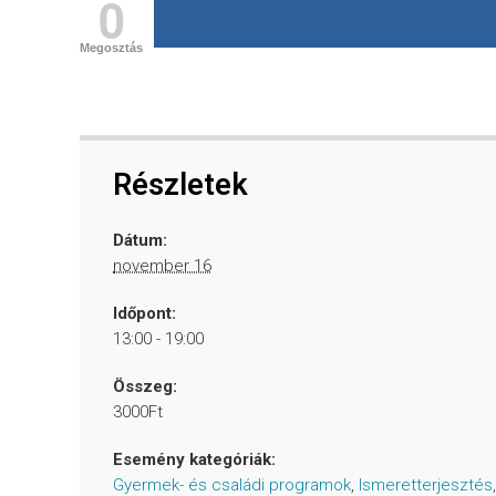
0
Megosztás
Részletek
Dátum:
november 16
Időpont:
13:00 - 19:00
Összeg:
3000Ft
Esemény kategóriák:
Gyermek- és családi programok
,
Ismeretterjesztés
,