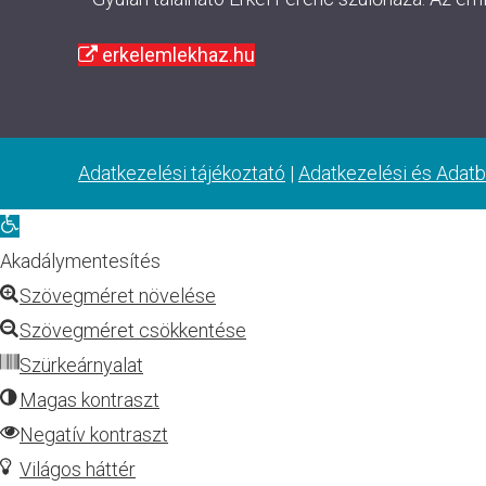
erkelemlekhaz.hu
Adatkezelési tájékoztató
|
Adatkezelési és Adatb
Eszköztár
megnyitása
Akadálymentesítés
Szövegméret növelése
Szövegméret csökkentése
Szürkeárnyalat
Magas kontraszt
Negatív kontraszt
Világos háttér