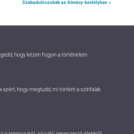
Szabadulószobák az Almásy-kastélyban »
ngedd, hogy kézen fogjon a történelem.
 azért, hogy megtudd, mi történt a színfalak
 a Himnuszról, a kiváló zeneszerző életéről.