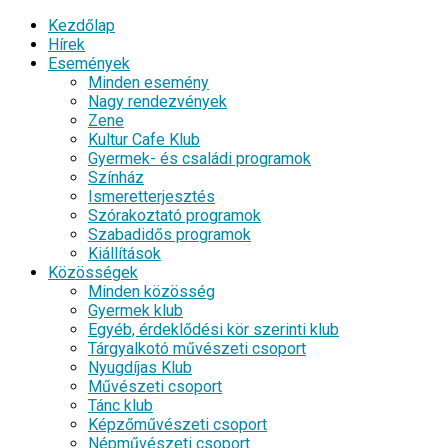
Kezdőlap
Hírek
Események
Minden esemény
Nagy rendezvények
Zene
Kultur Cafe Klub
Gyermek- és családi programok
Színház
Ismeretterjesztés
Szórakoztató programok
Szabadidős programok
Kiállítások
Közösségek
Minden közösség
Gyermek klub
Egyéb, érdeklődési kör szerinti klub
Tárgyalkotó művészeti csoport
Nyugdíjas Klub
Művészeti csoport
Tánc klub
Képzőművészeti csoport
Népművészeti csoport