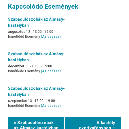
Kapcsolódó Események
Szabadulószobák az Almásy-
kastélyban
augusztus 12 - 13:00
-
19:00
Ismétlődő Esemény
(Az összes)
Szabadulószobák az Almásy-
kastélyban
december 11 - 13:00
-
19:00
Ismétlődő Esemény
(Az összes)
Szabadulószobák az Almásy-
kastélyban
szeptember 13 - 13:00
-
19:00
Ismétlődő Esemény
(Az összes)
Event
« Szabadulószobák
A kastély
Navigation
az Almásy-kastélyban
gyertyafényben –