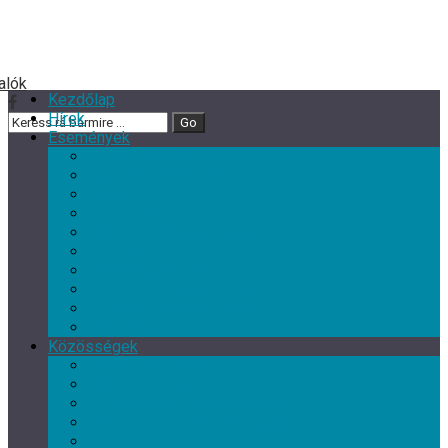
Kezdőlap
Hírek
Események
Minden esemény
Nagy rendezvények
Zene
Kultur Cafe Klub
Gyermek- és családi programok
Színház
Ismeretterjesztés
Szórakoztató programok
Szabadidős programok
Kiállítások
Közösségek
Minden közösség
Gyermek klub
Egyéb, érdeklődési kör szerinti klub
Tárgyalkotó művészeti csoport
Nyugdíjas Klub