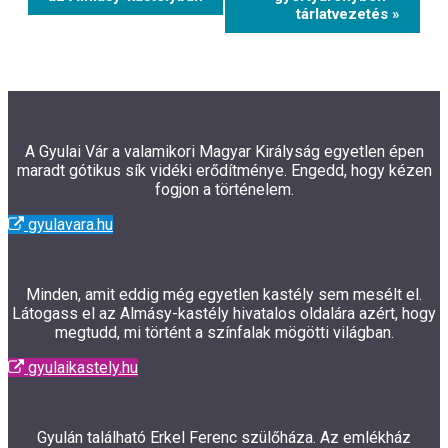
tárlatvezetés »
A Gyulai Vár a valamikori Magyar Királyság egyetlen épen
maradt gótikus sík vidéki erődítménye. Engedd, hogy kézen
fogjon a történelem.
gyulavara.hu
Minden, amit eddig még egyetlen kastély sem mesélt el.
Látogass el az Almásy-kastély hivatalos oldalára azért, hogy
megtudd, mi történt a színfalak mögötti világban.
gyulaikastely.hu
Gyulán található Erkel Ferenc szülőháza. Az emlékház