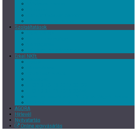
Művészeti csoport
Tánc klub
Képzőművészeti csoport
Népművészeti csoport
Szolgáltatások
Terembérlés
Múzeumpedagógia
Vendéglátás
Múzeum- és ajándékbolt
Erkel NKft.
Rólunk
Munkatársak
Közérdekű adatok
Kapcsolat
EFOP-3.7.3-16-2017-00139
EFOP-3.3.2-16-2016-00246
Szakmai beszámoló – XI. Gyulai Végvári Napok
TOP-5.3.1-16-BS1-2017-00010
AGORA
Hírlevél
Nyitvatartás
Online jegyvásárlás