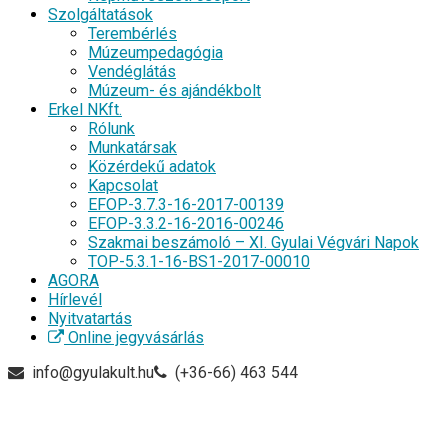
Szolgáltatások
Terembérlés
Múzeumpedagógia
Vendéglátás
Múzeum- és ajándékbolt
Erkel NKft.
Rólunk
Munkatársak
Közérdekű adatok
Kapcsolat
EFOP-3.7.3-16-2017-00139
EFOP-3.3.2-16-2016-00246
Szakmai beszámoló – XI. Gyulai Végvári Napok
TOP-5.3.1-16-BS1-2017-00010
AGORA
Hírlevél
Nyitvatartás
Online jegyvásárlás
info@gyulakult.hu
(+36-66) 463 544