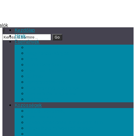
Kezdőlap
Hírek
Események
Minden esemény
Nagy rendezvények
Zene
Kultur Cafe Klub
Gyermek- és családi programok
Színház
Ismeretterjesztés
Szórakoztató programok
Szabadidős programok
Kiállítások
Közösségek
Minden közösség
Gyermek klub
Egyéb, érdeklődési kör szerinti klub
Tárgyalkotó művészeti csoport
Nyugdíjas Klub