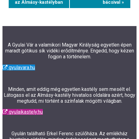
Navigation
az Almásy-kastélyban
bácsival »
A Gyulai Vár a valamikori Magyar Királyság egyetlen épen
maradt gótikus sík vidéki erődítménye. Engedd, hogy kézen
fogjon a történelem.
gyulavara.hu
Minden, amit eddig még egyetlen kastély sem mesélt el.
Látogass el az Almásy-kastély hivatalos oldalára azért, hogy
megtudd, mi történt a színfalak mögötti világban.
gyulaikastely.hu
Gyulán található Erkel Ferenc szülőháza. Az emlékház