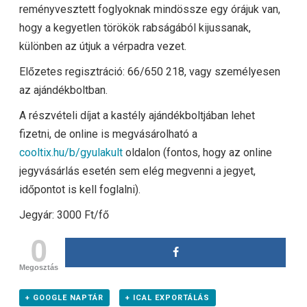
reményvesztett foglyoknak mindössze egy órájuk van,
hogy a kegyetlen törökök rabságából kijussanak,
különben az útjuk a vérpadra vezet.
Előzetes regisztráció: 66/650 218, vagy személyesen
az ajándékboltban.
A részvételi díjat a kastély ajándékboltjában lehet
fizetni, de online is megvásárolható a
cooltix.hu/b/gyulakult
oldalon (fontos, hogy az online
jegyvásárlás esetén sem elég megvenni a jegyet,
időpontot is kell foglalni).
Jegyár: 3000 Ft/fő
0
Megosztás
+ GOOGLE NAPTÁR
+ ICAL EXPORTÁLÁS