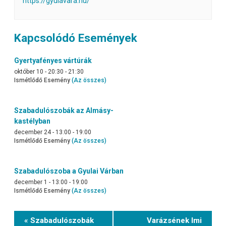
https://gyulavara.hu/
Kapcsolódó Események
Gyertyafényes vártúrák
október 10 - 20:30
-
21:30
Ismétlődő Esemény
(Az összes)
Szabadulószobák az Almásy-
kastélyban
december 24 - 13:00
-
19:00
Ismétlődő Esemény
(Az összes)
Szabadulószoba a Gyulai Várban
december 1 - 13:00
-
19:00
Ismétlődő Esemény
(Az összes)
Event
« Szabadulószobák
Varázsének Imi