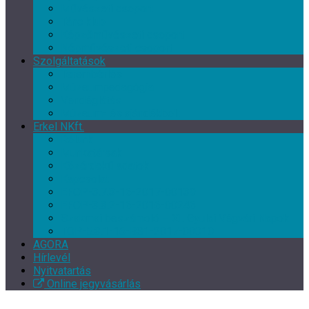
Művészeti csoport
Tánc klub
Képzőművészeti csoport
Népművészeti csoport
Szolgáltatások
Terembérlés
Múzeumpedagógia
Vendéglátás
Múzeum- és ajándékbolt
Erkel NKft.
Rólunk
Munkatársak
Közérdekű adatok
Kapcsolat
EFOP-3.7.3-16-2017-00139
EFOP-3.3.2-16-2016-00246
Szakmai beszámoló – XI. Gyulai Végvári Napok
TOP-5.3.1-16-BS1-2017-00010
AGORA
Hírlevél
Nyitvatartás
Online jegyvásárlás