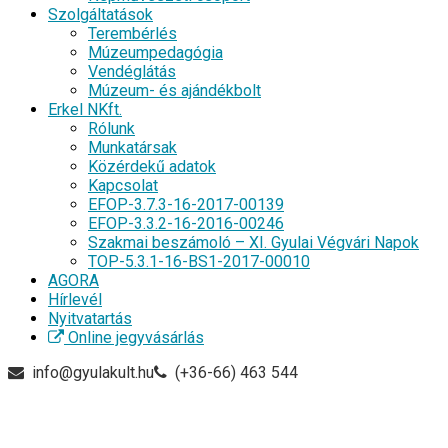
Szolgáltatások
Terembérlés
Múzeumpedagógia
Vendéglátás
Múzeum- és ajándékbolt
Erkel NKft.
Rólunk
Munkatársak
Közérdekű adatok
Kapcsolat
EFOP-3.7.3-16-2017-00139
EFOP-3.3.2-16-2016-00246
Szakmai beszámoló – XI. Gyulai Végvári Napok
TOP-5.3.1-16-BS1-2017-00010
AGORA
Hírlevél
Nyitvatartás
Online jegyvásárlás
info@gyulakult.hu
(+36-66) 463 544