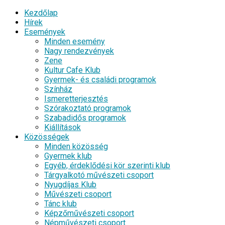
Kezdőlap
Hírek
Események
Minden esemény
Nagy rendezvények
Zene
Kultur Cafe Klub
Gyermek- és családi programok
Színház
Ismeretterjesztés
Szórakoztató programok
Szabadidős programok
Kiállítások
Közösségek
Minden közösség
Gyermek klub
Egyéb, érdeklődési kör szerinti klub
Tárgyalkotó művészeti csoport
Nyugdíjas Klub
Művészeti csoport
Tánc klub
Képzőművészeti csoport
Népművészeti csoport