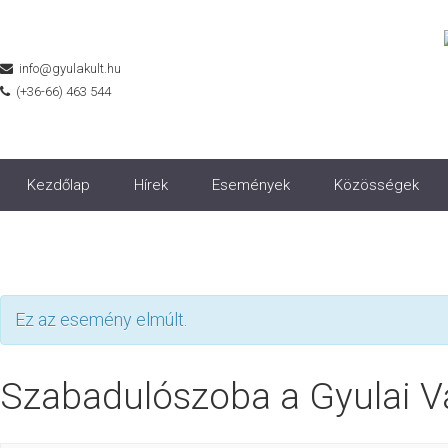
info@gyulakult.hu
(+36-66) 463 544
Kezdőlap
Hírek
Események
Közösségek
Ez az esemény elmúlt.
Szabadulószoba a Gyulai V