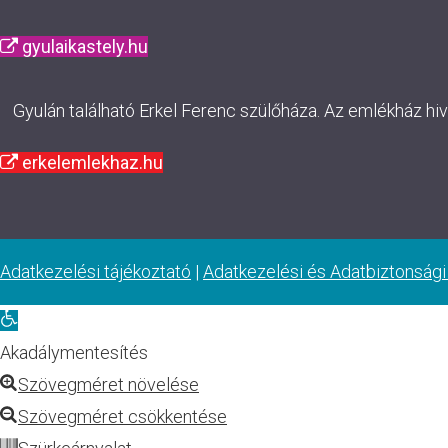
gyulaikastely.hu
Gyulán található Erkel Ferenc szülőháza. Az emlékház hi
erkelemlekhaz.hu
Adatkezelési tájékoztató
|
Adatkezelési és Adatbiztonsági
Eszköztár
megnyitása
Akadálymentesítés
Szövegméret növelése
Szövegméret csökkentése