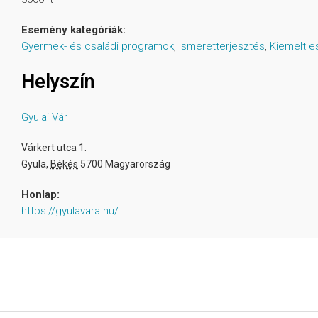
Esemény kategóriák:
Gyermek- és családi programok
,
Ismeretterjesztés
,
Kiemelt 
Helyszín
Gyulai Vár
Várkert utca 1.
Gyula
,
Békés
5700
Magyarország
Honlap:
https://gyulavara.hu/