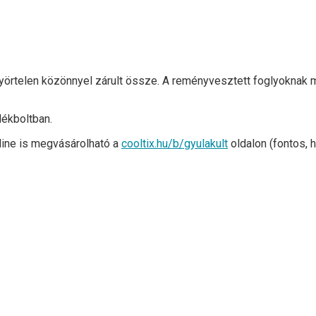
nyörtelen közönnyel zárult össze. A reményvesztett foglyoknak 
dékboltban.
online is megvásárolható a
cooltix.hu/b/gyulakult
oldalon (fontos, 