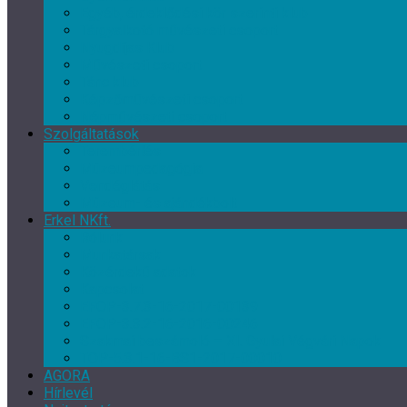
Egyéb, érdeklődési kör szerinti klub
Tárgyalkotó művészeti csoport
Nyugdíjas Klub
Művészeti csoport
Tánc klub
Képzőművészeti csoport
Népművészeti csoport
Szolgáltatások
Terembérlés
Múzeumpedagógia
Vendéglátás
Múzeum- és ajándékbolt
Erkel NKft.
Rólunk
Munkatársak
Közérdekű adatok
Kapcsolat
EFOP-3.7.3-16-2017-00139
EFOP-3.3.2-16-2016-00246
Szakmai beszámoló – XI. Gyulai Végvári Napok
TOP-5.3.1-16-BS1-2017-00010
AGORA
Hírlevél