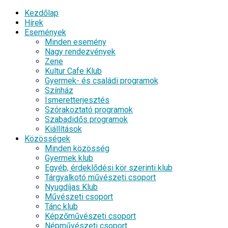
Kezdőlap
Hírek
Események
Minden esemény
Nagy rendezvények
Zene
Kultur Cafe Klub
Gyermek- és családi programok
Színház
Ismeretterjesztés
Szórakoztató programok
Szabadidős programok
Kiállítások
Közösségek
Minden közösség
Gyermek klub
Egyéb, érdeklődési kör szerinti klub
Tárgyalkotó művészeti csoport
Nyugdíjas Klub
Művészeti csoport
Tánc klub
Képzőművészeti csoport
Népművészeti csoport