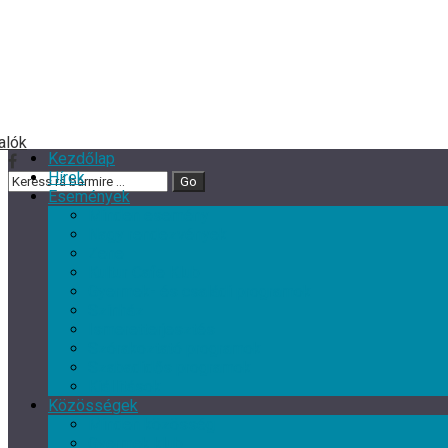
Kezdőlap
Hírek
Események
Minden esemény
Nagy rendezvények
Zene
Kultur Cafe Klub
Gyermek- és családi programok
Színház
Ismeretterjesztés
Szórakoztató programok
Szabadidős programok
Kiállítások
Közösségek
Minden közösség
Gyermek klub