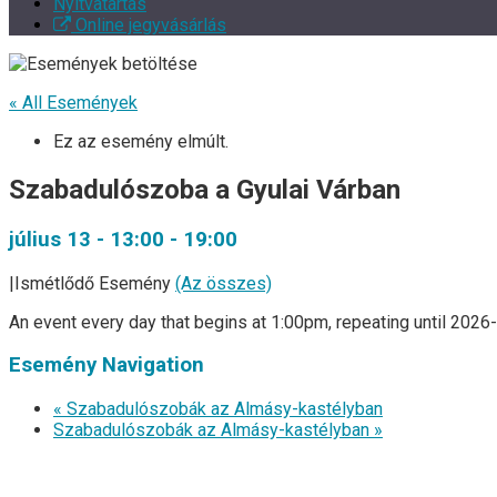
Nyitvatartás
Online jegyvásárlás
« All Események
Ez az esemény elmúlt.
Szabadulószoba a Gyulai Várban
július 13 - 13:00
-
19:00
|
Ismétlődő Esemény
(Az összes)
An event every day that begins at 1:00pm, repeating until 2026
Esemény Navigation
« Szabadulószobák az Almásy-kastélyban
Szabadulószobák az Almásy-kastélyban »