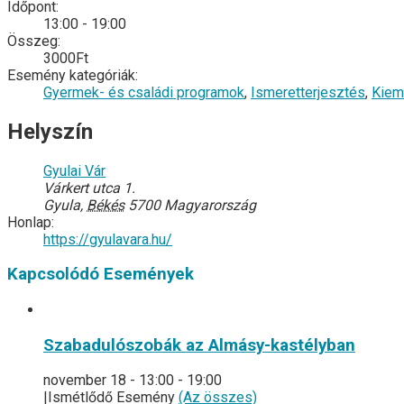
Időpont:
13:00 - 19:00
Összeg:
3000Ft
Esemény kategóriák:
Gyermek- és családi programok
,
Ismeretterjesztés
,
Kiem
Helyszín
Gyulai Vár
Várkert utca 1.
Gyula
,
Békés
5700
Magyarország
Honlap:
https://gyulavara.hu/
Kapcsolódó Események
Szabadulószobák az Almásy-kastélyban
november 18 - 13:00
-
19:00
|
Ismétlődő Esemény
(Az összes)