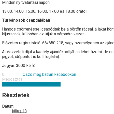
Minden nyitvatartási napon
13.00, 14.00, 15.00, 16.00, 17.00 és 18.00 órától
Turbánosok csapdájában
Hangos csörrenéssel csapódtak be a börtön rácsai, a lakat kö
kijussanak, különben az útjuk a vérpadra vezet.
Előzetes regisztráció: 66/650 218, vagy személyesen az aján
A részvételi díjat a kastély ajándékboltjában lehet fizetni, de 
jegyet, időpontot is kell foglalni).
Jegyár: 3000 Ft/fő
0
Oszd meg bátran Facebookon
Megosztás
+ Google Naptár
+ iCal Exportálás
Részletek
Dátum:
július 13