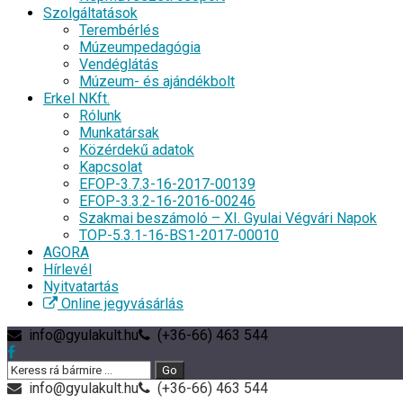
Szolgáltatások
Terembérlés
Múzeumpedagógia
Vendéglátás
Múzeum- és ajándékbolt
Erkel NKft.
Rólunk
Munkatársak
Közérdekű adatok
Kapcsolat
EFOP-3.7.3-16-2017-00139
EFOP-3.3.2-16-2016-00246
Szakmai beszámoló – XI. Gyulai Végvári Napok
TOP-5.3.1-16-BS1-2017-00010
AGORA
Hírlevél
Nyitvatartás
Online jegyvásárlás
info@gyulakult.hu
(+36-66) 463 544
info@gyulakult.hu
(+36-66) 463 544