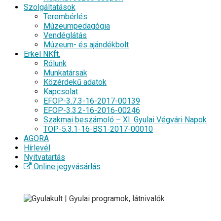
Szolgáltatások
Terembérlés
Múzeumpedagógia
Vendéglátás
Múzeum- és ajándékbolt
Erkel NKft.
Rólunk
Munkatársak
Közérdekű adatok
Kapcsolat
EFOP-3.7.3-16-2017-00139
EFOP-3.3.2-16-2016-00246
Szakmai beszámoló – XI. Gyulai Végvári Napok
TOP-5.3.1-16-BS1-2017-00010
AGORA
Hírlevél
Nyitvatartás
Online jegyvásárlás