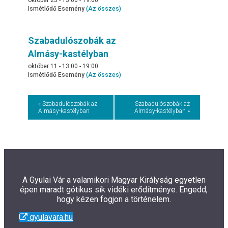
október 25 - 13:00
-
19:00
Ismétlődő Esemény
(Az összes)
Szabadulószobák az
Almásy-kastélyban
október 11 - 13:00
-
19:00
Ismétlődő Esemény
(Az összes)
Event
« Szabadulószobák az
Szabadulószobák az
Almásy-kastélyban
Almásy-kastélyban »
Navigation
A Gyulai Vár a valamikori Magyar Királyság egyetlen
épen maradt gótikus sík vidéki erődítménye. Engedd,
hogy kézen fogjon a történelem.
gyulavara.hu