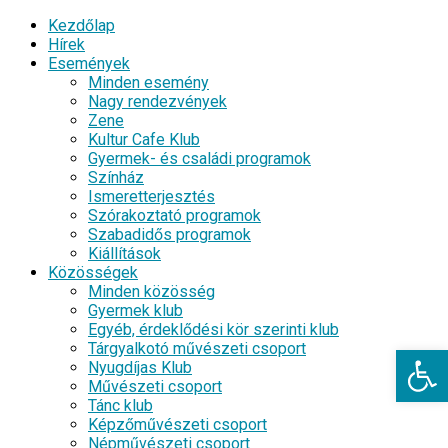
Kezdőlap
Hírek
Események
Minden esemény
Nagy rendezvények
Zene
Kultur Cafe Klub
Gyermek- és családi programok
Színház
Ismeretterjesztés
Szórakoztató programok
Szabadidős programok
Kiállítások
Közösségek
Minden közösség
Gyermek klub
Egyéb, érdeklődési kör szerinti klub
Tárgyalkotó művészeti csoport
Eszkö
Nyugdíjas Klub
Művészeti csoport
Tánc klub
Képzőművészeti csoport
Népművészeti csoport