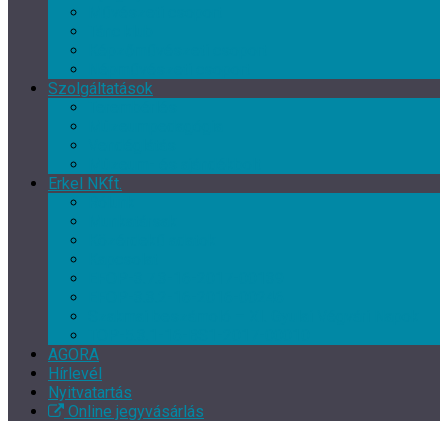
Művészeti csoport
Tánc klub
Képzőművészeti csoport
Népművészeti csoport
Szolgáltatások
Terembérlés
Múzeumpedagógia
Vendéglátás
Múzeum- és ajándékbolt
Erkel NKft.
Rólunk
Munkatársak
Közérdekű adatok
Kapcsolat
EFOP-3.7.3-16-2017-00139
EFOP-3.3.2-16-2016-00246
Szakmai beszámoló – XI. Gyulai Végvári Napok
TOP-5.3.1-16-BS1-2017-00010
AGORA
Hírlevél
Nyitvatartás
Online jegyvásárlás