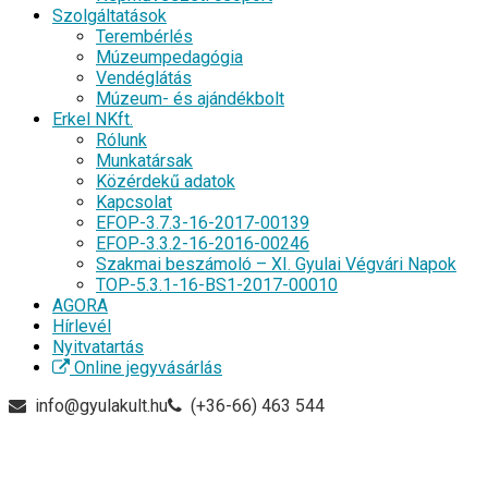
Szolgáltatások
Terembérlés
Múzeumpedagógia
Vendéglátás
Múzeum- és ajándékbolt
Erkel NKft.
Rólunk
Munkatársak
Közérdekű adatok
Kapcsolat
EFOP-3.7.3-16-2017-00139
EFOP-3.3.2-16-2016-00246
Szakmai beszámoló – XI. Gyulai Végvári Napok
TOP-5.3.1-16-BS1-2017-00010
AGORA
Hírlevél
Nyitvatartás
Online jegyvásárlás
info@gyulakult.hu
(+36-66) 463 544