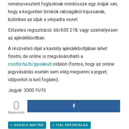
reményvesztett foglyoknak mindössze egy órájuk van,
hogy a kegyetlen törökök rabságából kijussanak,
különben az útjuk a vérpadra vezet.
Előzetes regisztráció: 66/650 218, vagy személyesen
az ajándékboltban.
A részvételi díjat a kastély ajándékboltjában lehet
fizetni, de online is megvásárolható a
cooltix.hu/b/gyulakult
oldalon (fontos, hogy az online
jegyvásárlás esetén sem elég megvenni a jegyet,
időpontot is kell foglalni).
Jegyár: 3000 Ft/fő
0
Megosztás
+ GOOGLE NAPTÁR
+ ICAL EXPORTÁLÁS