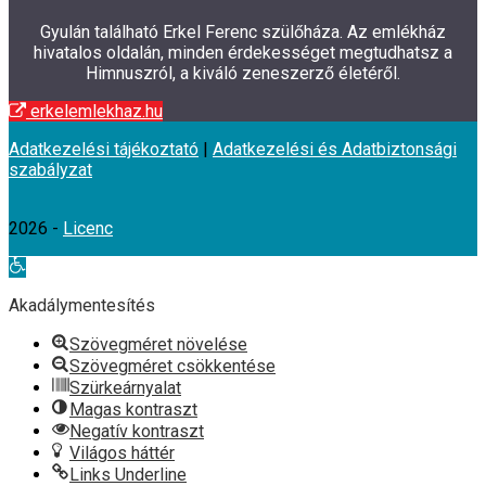
Gyulán található Erkel Ferenc szülőháza. Az emlékház
hivatalos oldalán, minden érdekességet megtudhatsz a
Himnuszról, a kiváló zeneszerző életéről.
erkelemlekhaz.hu
Adatkezelési tájékoztató
|
Adatkezelési és Adatbiztonsági
szabályzat
2026 -
Licenc
Eszköztár
megnyitása
Akadálymentesítés
Szövegméret növelése
Szövegméret csökkentése
Szürkeárnyalat
Magas kontraszt
Negatív kontraszt
Világos háttér
Links Underline