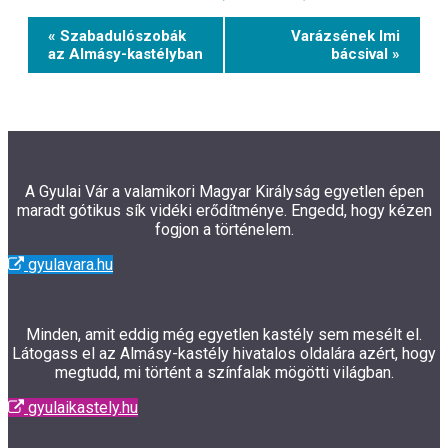
Event
« Szabadulószobák
Varázsének Imi
Navigation
az Almásy-kastélyban
bácsival »
A Gyulai Vár a valamikori Magyar Királyság egyetlen épen
maradt gótikus sík vidéki erődítménye. Engedd, hogy kézen
fogjon a történelem.
gyulavara.hu
Minden, amit eddig még egyetlen kastély sem mesélt el.
Látogass el az Almásy-kastély hivatalos oldalára azért, hogy
megtudd, mi történt a színfalak mögötti világban.
gyulaikastely.hu