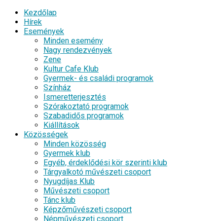
Kezdőlap
Hírek
Események
Minden esemény
Nagy rendezvények
Zene
Kultur Cafe Klub
Gyermek- és családi programok
Színház
Ismeretterjesztés
Szórakoztató programok
Szabadidős programok
Kiállítások
Közösségek
Minden közösség
Gyermek klub
Egyéb, érdeklődési kör szerinti klub
Tárgyalkotó művészeti csoport
Nyugdíjas Klub
Művészeti csoport
Tánc klub
Képzőművészeti csoport
Népművészeti csoport