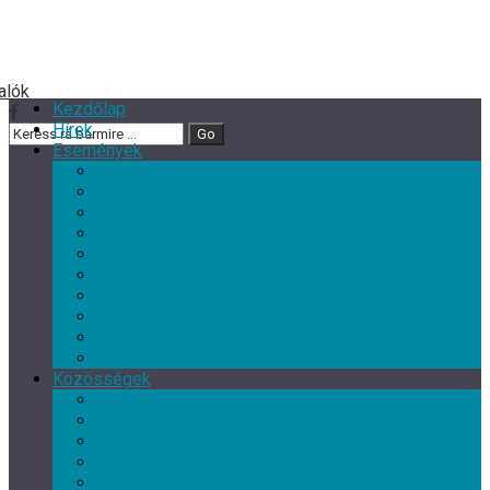
Kezdőlap
Hírek
Események
Minden esemény
Nagy rendezvények
Zene
Kultur Cafe Klub
Gyermek- és családi programok
Színház
Ismeretterjesztés
Szórakoztató programok
Szabadidős programok
Kiállítások
Közösségek
Minden közösség
Gyermek klub
Egyéb, érdeklődési kör szerinti klub
Tárgyalkotó művészeti csoport
Nyugdíjas Klub