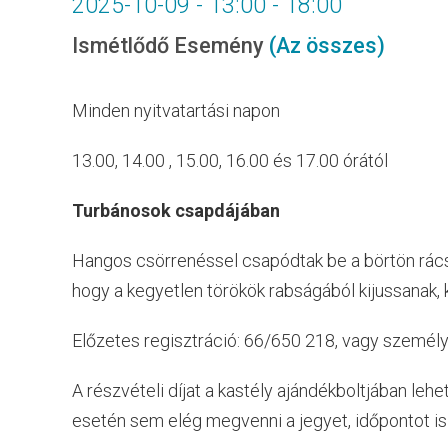
2025-10-09 - 13:00
-
18:00
Ismétlődő Esemény
(Az összes)
Minden nyitvatartási napon
13.00, 14.00 , 15.00, 16.00 és 17.00 órától
Turbánosok csapdájában
Hangos csörrenéssel csapódtak be a börtön rácsa
hogy a kegyetlen törökök rabságából kijussanak, 
Előzetes regisztráció: 66/650 218, vagy személ
A részvételi díjat a kastély ajándékboltjában lehe
esetén sem elég megvenni a jegyet, időpontot is k