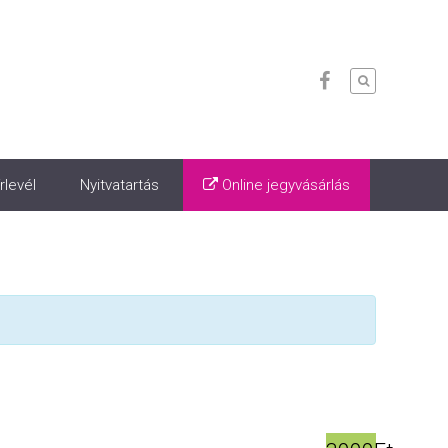
rlevél
Nyitvatartás
Online jegyvásárlás