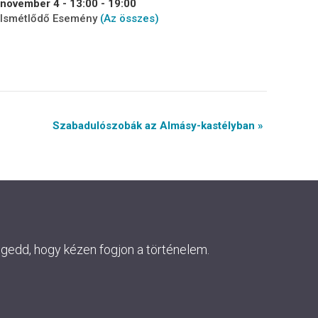
november 4 - 13:00
-
19:00
Ismétlődő Esemény
(Az összes)
Szabadulószobák az Almásy-kastélyban »
ngedd, hogy kézen fogjon a történelem.