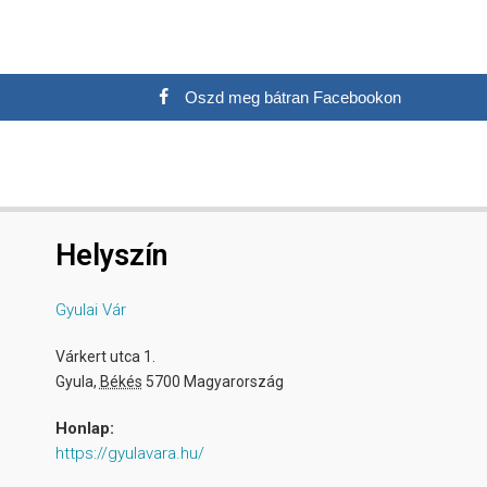
Oszd meg bátran Facebookon
Helyszín
Gyulai Vár
Várkert utca 1.
Gyula
,
Békés
5700
Magyarország
Honlap:
https://gyulavara.hu/