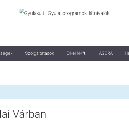
ségek
Szolgáltatások
Erkel NKft.
AGORA
Hí
ai Várban