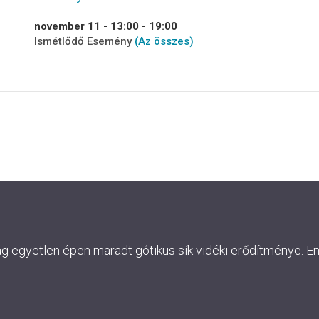
november 11 - 13:00
-
19:00
Ismétlődő Esemény
(Az összes)
ág egyetlen épen maradt gótikus sík vidéki erődítménye. E