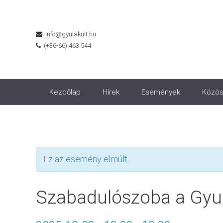
info@gyulakult.hu
(+36-66) 463 544
Kezdőlap
Hírek
Események
Közös
Ez az esemény elmúlt.
Szabadulószoba a Gyul