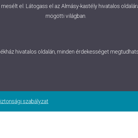
esélt el. Látogass el az Almásy-kastély hivatalos oldalára
mögötti világban.
lékház hivatalos oldalán, minden érdekességet megtudhatsz
iztonsági szabályzat