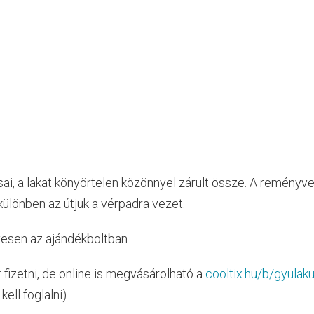
i, a lakat könyörtelen közönnyel zárult össze. A reményve
különben az útjuk a vérpadra vezet.
yesen az ajándékboltban.
t fizetni, de online is megvásárolható a
cooltix.hu/b/gyulaku
ell foglalni).