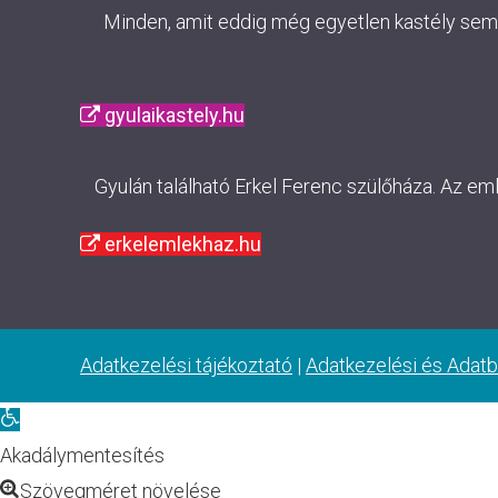
Minden, amit eddig még egyetlen kastély sem m
gyulaikastely.hu
Gyulán található Erkel Ferenc szülőháza. Az em
erkelemlekhaz.hu
Adatkezelési tájékoztató
|
Adatkezelési és Adatb
Eszköztár
megnyitása
Akadálymentesítés
Szövegméret növelése