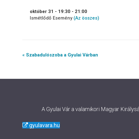
október 31 - 19:30
-
21:00
Ismétlődő Esemény
(Az összes)
Event
« Szabadulószoba a Gyulai Várban
Navigation
A Gyulai Vár a valamikori Magyar Királys
gyulavara.hu