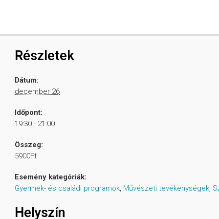
Részletek
Dátum:
december 26
Időpont:
19:30 - 21:00
Összeg:
5900Ft
Esemény kategóriák:
Gyermek- és családi programok
,
Művészeti tevékenységek
,
S
Helyszín