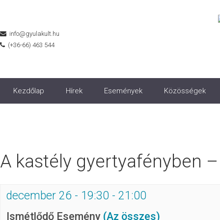
info@gyulakult.hu
(+36-66) 463 544
Kezdőlap
Hírek
Események
Közösségek
A kastély gyertyafényben –
december 26 - 19:30
-
21:00
Ismétlődő Esemény
(Az összes)