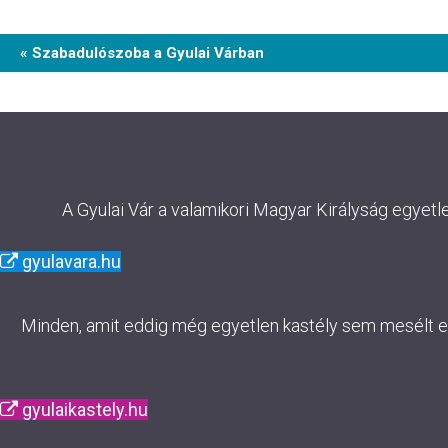
Event
« Szabadulószoba a Gyulai Várban
Navigation
A Gyulai Vár a valamikori Magyar Királyság egyetl
gyulavara.hu
Minden, amit eddig még egyetlen kastély sem mesélt el. 
gyulaikastely.hu