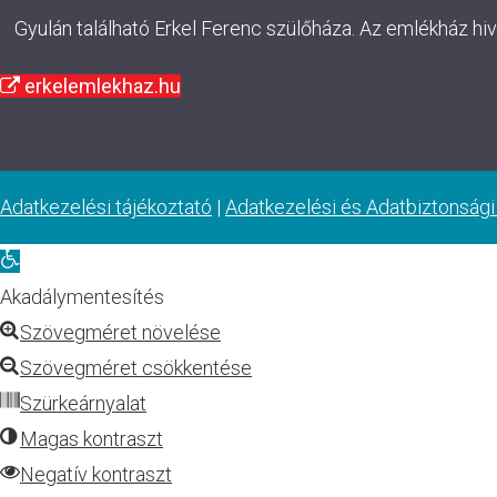
Gyulán található Erkel Ferenc szülőháza. Az emlékház hi
erkelemlekhaz.hu
Adatkezelési tájékoztató
|
Adatkezelési és Adatbiztonsági
Eszköztár
megnyitása
Akadálymentesítés
Szövegméret növelése
Szövegméret csökkentése
Szürkeárnyalat
Magas kontraszt
Negatív kontraszt