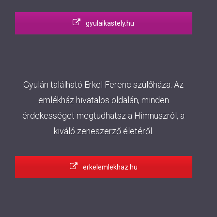
gyulaikastely.hu
Gyulán található Erkel Ferenc szülőháza. Az
emlékház hivatalos oldalán, minden
érdekességet megtudhatsz a Himnuszról, a
kiváló zeneszerző életéről.
erkelemlekhaz.hu