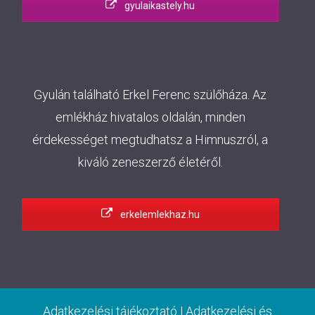
gyulaikastely.hu
Gyulán található Erkel Ferenc szülőháza. Az
emlékház hivatalos oldalán, minden
érdekességet megtudhatsz a Himnuszról, a
kiváló zeneszerző életéről.
erkelemlekhaz.hu
Adatkezelési tájékoztató
|
Adatkezelési és