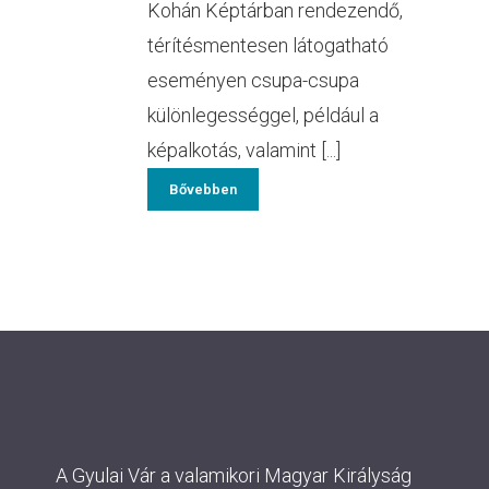
Kohán Képtárban rendezendő,
térítésmentesen látogatható
eseményen csupa-csupa
különlegességgel, például a
képalkotás, valamint [...]
Bővebben
A Gyulai Vár a valamikori Magyar Királyság