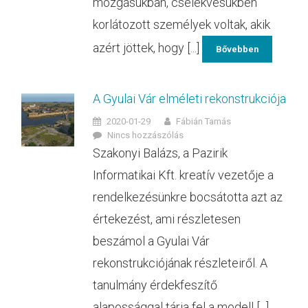
mozgásukban, cselekvésükben
korlátozott személyek voltak, akik
azért jöttek, hogy [...]
Bővebben
A Gyulai Vár elméleti rekonstrukciója
2020-01-29
Fábián Tamás
Nincs hozzászólás
Szakonyi Balázs, a Pazirik
Informatikai Kft. kreatív vezetője a
rendelkezésünkre bocsátotta azt az
értekezést, ami részletesen
beszámol a Gyulai Vár
rekonstrukciójának részleteiről. A
tanulmány érdekfeszítő
alapossággal tárja fel a modell [...]