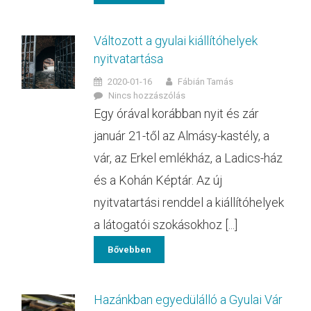
Változott a gyulai kiállítóhelyek
nyitvatartása
2020-01-16
Fábián Tamás
Nincs hozzászólás
Egy órával korábban nyit és zár
január 21-től az Almásy-kastély, a
vár, az Erkel emlékház, a Ladics-ház
és a Kohán Képtár. Az új
nyitvatartási renddel a kiállítóhelyek
a látogatói szokásokhoz [...]
Bővebben
Hazánkban egyedülálló a Gyulai Vár