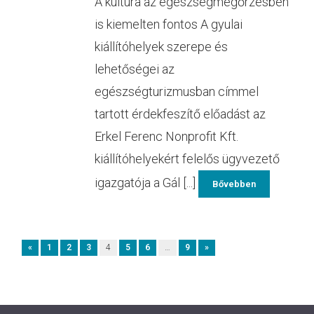
A kultúra az egészségmegőrzésben
is kiemelten fontos A gyulai
kiállítóhelyek szerepe és
lehetőségei az
egészségturizmusban címmel
tartott érdekfeszítő előadást az
Erkel Ferenc Nonprofit Kft.
kiállítóhelyekért felelős ügyvezető
igazgatója a Gál [...]
Bővebben
«
1
2
3
4
5
6
…
9
»