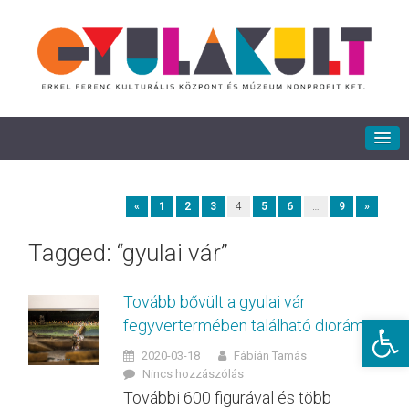
«
1
2
3
4
5
6
…
9
»
Tagged: “gyulai vár”
Tovább bővült a gyulai vár
Eszkö
fegyvertermében található dioráma
2020-03-18
Fábián Tamás
Nincs hozzászólás
További 600 figurával és több