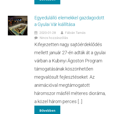
Egyedülálló elemekkel gazdagodott
a Gyulai Vár kiállítása
2020-01-28
Fábián Tamás
Nincs hozzászólás
Kifejezetten nagy sajtóérdeklődés
mellett január 27-én adták át a gyulai
várban a Kubinyi Ágoston Program
támogatásának köszönhetően
megvalósult fejlesztéseket. Az
animációval megtámogatott
háromszor másfél méteres dioráma,
a közel három perces [...]
Bővebben