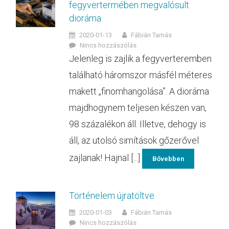
fegyvertermében megvalósult
dioráma
2020-01-13
Fábián Tamás
Nincs hozzászólás
Jelenleg is zajlik a fegyverteremben
található háromszor másfél méteres
makett „finomhangolása”. A dioráma
majdhogynem teljesen készen van,
98 százalékon áll. Illetve, dehogy is
áll, az utolsó simítások gőzerővel
zajlanak! Hajnal [...]
Bővebben
Történelem újratöltve
2020-01-03
Fábián Tamás
Nincs hozzászólás