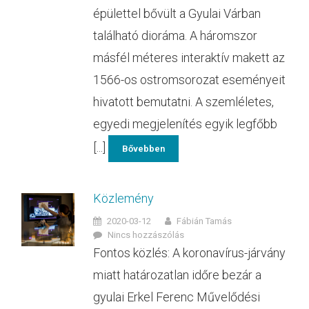
épülettel bővült a Gyulai Várban
található dioráma. A háromszor
másfél méteres interaktív makett az
1566-os ostromsorozat eseményeit
hivatott bemutatni. A szemléletes,
egyedi megjelenítés egyik legfőbb
[...]
Bővebben
Közlemény
2020-03-12
Fábián Tamás
Nincs hozzászólás
Fontos közlés: A koronavírus-járvány
miatt határozatlan időre bezár a
gyulai Erkel Ferenc Művelődési