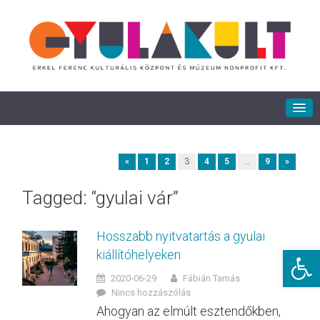
«
1
2
3
4
5
…
9
»
Tagged: “gyulai vár”
Hosszabb nyitvatartás a gyulai
Eszkö
kiállítóhelyeken
2020-06-29
Fábián Tamás
Nincs hozzászólás
Ahogyan az elmúlt esztendőkben,