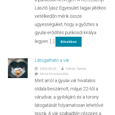
László Íjász Egyesület tagjai játékos
vetélkedőn mérik össze
ügyességüket, hogy a győztes a
gyulai erődítés pünkösdi királya
legyen. [...]
Bővebben
Látogatható a vár
2020-05-20
Fábián Tamás
Nincs hozzászólás
Mint arról a gyulai vár hivatalos
oldala beszámolt, május 22-től a
várudvar, a gyilokjáró és a torony
látogatását folyamatosan lehetővé
teszik. A vár szabadtéri részeire a