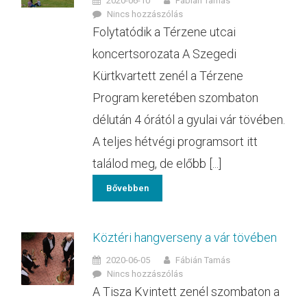
2020-06-10
Fábián Tamás
Nincs hozzászólás
Folytatódik a Térzene utcai
koncertsorozata A Szegedi
Kürtkvartett zenél a Térzene
Program keretében szombaton
délután 4 órától a gyulai vár tövében.
A teljes hétvégi programsort itt
találod meg, de előbb [...]
Bővebben
Köztéri hangverseny a vár tövében
2020-06-05
Fábián Tamás
Nincs hozzászólás
A Tisza Kvintett zenél szombaton a