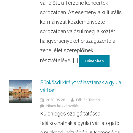
vár előtt, a Térzene koncertek
sorozatban. Az esemény a kulturális
kormányzat kezdeményezte
sorozatban valósul meg; a köztéri
hangversenyeket országszerte a
zenei élet szereplőinek
részvételével [...]
Bővebben
Pünkösdi királyt választanak a gyulai
várban
2020-05-28
Fábián Tamás
Nincs hozzászólás
Különleges szolgáltatással
találkozhatnak a gyulai vár látogatói
a pünkösdi hétvégén. A Kerecsényi