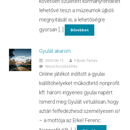
követően született kormányrendelet
lehetővé teszi a múzeumok újbóli
megnyitását is; a lehetőségre
gyorsan [...]
Bővebben
Gyulát akarom
2020-06-12
Fábián Tamás
Nincs hozzászólás
Online játékot indított a gyulai
kiállítóhelyeket működtető nonprofit
kft. három ingyenes gyulai napért.
Ismerd meg Gyulát virtuálisan, hogy
aztán felfedezhesd személyesen is!
– a mottója az Erkel Ferenc