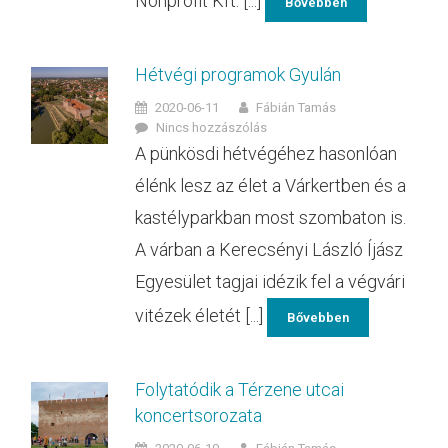
Nonprofit Kft. [...]
Bővebben
Hétvégi programok Gyulán
2020-06-11
Fábián Tamás
Nincs hozzászólás
A pünkösdi hétvégéhez hasonlóan
élénk lesz az élet a Várkertben és a
kastélyparkban most szombaton is.
A várban a Kerecsényi László Íjász
Egyesület tagjai idézik fel a végvári
vitézek életét [...]
Bővebben
Folytatódik a Térzene utcai
koncertsorozata