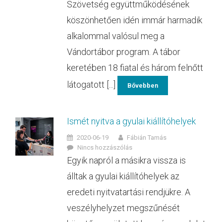
Szövetség együttműködésének
köszönhetően idén immár harmadik
alkalommal valósul meg a
Vándortábor program. A tábor
keretében 18 fiatal és három felnőtt
látogatott [...]
Bővebben
Ismét nyitva a gyulai kiállítóhelyek
2020-06-19
Fábián Tamás
Nincs hozzászólás
Egyik napról a másikra vissza is
álltak a gyulai kiállítóhelyek az
eredeti nyitvatartási rendjükre. A
veszélyhelyzet megszűnését