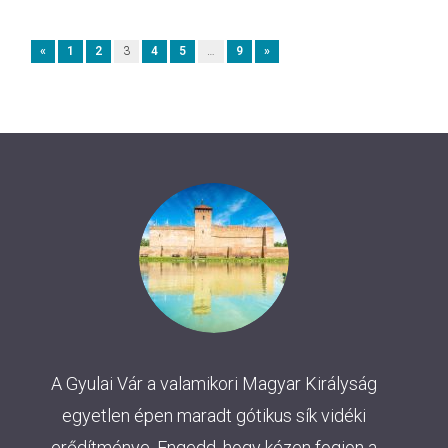
«
1
2
3
4
5
…
9
»
A Gyulai Vár a valamikori Magyar Királyság
egyetlen épen maradt gótikus sík vidéki
erődítménye. Engedd, hogy kézen fogjon a