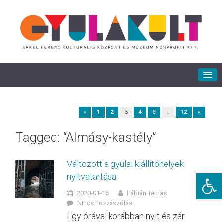
«
1
2
3
4
5
…
12
»
Tagged: “Almásy-kastély”
Változott a gyulai kiállítóhelyek
Eszkö
nyitvatartása
2020-01-16
Fábián Tamás
Nincs hozzászólás
Egy órával korábban nyit és zár