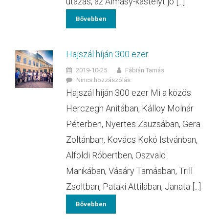
utazás, az Almásy-kastélyt jó [...]
Bővebben
Hajszál híján 300 ezer
2019-10-25
Fábián Tamás
Nincs hozzászólás
Hajszál híján 300 ezer Mi a közös
Herczegh Anitában, Kálloy Molnár
Péterben, Nyertes Zsuzsában, Gera
Zoltánban, Kovács Kokó Istvánban,
Alföldi Róbertben, Oszvald
Marikában, Vásáry Tamásban, Trill
Zsoltban, Pataki Attilában, Janata [...]
Bővebben