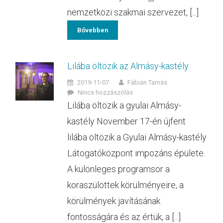
nemzetközi szakmai szervezet, [...]
Bővebben
Lilába öltözik az Almásy-kastély
2019-11-07
Fábián Tamás
Nincs hozzászólás
Lilába öltözik a gyulai Almásy-
kastély November 17-én újfent
lilába öltözik a Gyulai Almásy-kastély
Látogatóközpont impozáns épülete.
A különleges programsor a
koraszülöttek körülményeire, a
körülmények javításának
fontosságára és az értük, a [...]