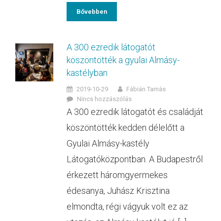
Bővebben
A 300 ezredik látogatót
köszöntötték a gyulai Almásy-
kastélyban
2019-10-29
Fábián Tamás
Nincs hozzászólás
A 300 ezredik látogatót és családját
köszöntötték kedden délelőtt a
Gyulai Almásy-kastély
Látogatóközpontban. A Budapestről
érkezett háromgyermekes
édesanya, Juhász Krisztina
elmondta, régi vágyuk volt ez az