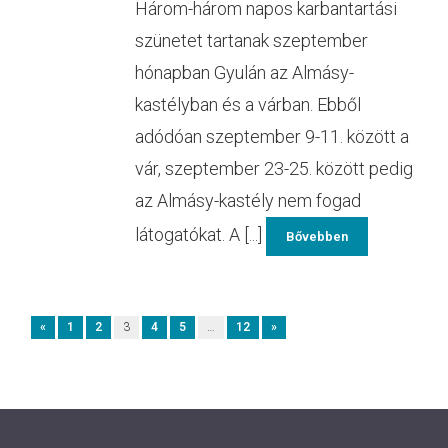
Három-három napos karbantartási
szünetet tartanak szeptember
hónapban Gyulán az Almásy-
kastélyban és a várban. Ebből
adódóan szeptember 9-11. között a
vár, szeptember 23-25. között pedig
az Almásy-kastély nem fogad
látogatókat. A [...]
Bővebben
«
1
2
3
4
5
…
12
»