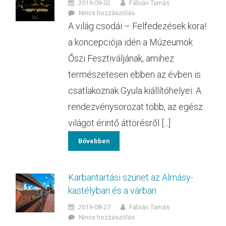
2019-09-02
Fábián Tamás
Nincs hozzászólás
A világ csodái – Felfedezések kora!
a koncepciója idén a Múzeumok
Őszi Fesztiváljának, amihez
természetesen ebben az évben is
csatlakoznak Gyula kiállítóhelyei. A
rendezvénysorozat több, az egész
világot érintő áttörésről [...]
Bővebben
Karbantartási szünet az Almásy-
kastélyban és a várban
2019-08-27
Fábián Tamás
Nincs hozzászólás