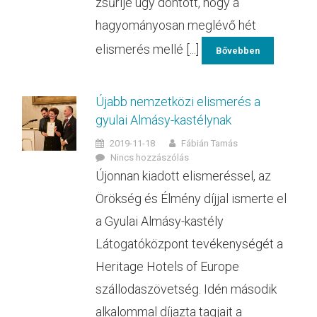
zsűrije úgy döntött, hogy a
hagyományosan meglévő hét
elismerés mellé [...]
Bővebben
Újabb nemzetközi elismerés a
gyulai Almásy-kastélynak
2019-11-18
Fábián Tamás
Nincs hozzászólás
Újonnan kiadott elismeréssel, az
Örökség és Élmény díjjal ismerte el
a Gyulai Almásy-kastély
Látogatóközpont tevékenységét a
Heritage Hotels of Europe
szállodaszövetség. Idén második
alkalommal díjazta tagjait a