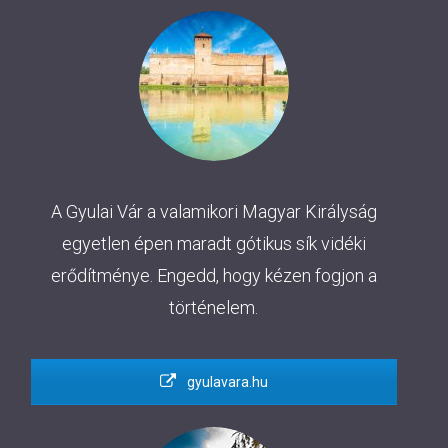
A Gyulai Vár a valamikori Magyar Királyság
egyetlen épen maradt gótikus sík vidéki
erődítménye. Engedd, hogy kézen fogjon a
történelem.
gyulavara.hu