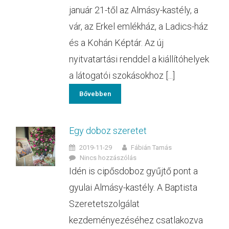
január 21-től az Almásy-kastély, a
vár, az Erkel emlékház, a Ladics-ház
és a Kohán Képtár. Az új
nyitvatartási renddel a kiállítóhelyek
a látogatói szokásokhoz [...]
Bővebben
Egy doboz szeretet
2019-11-29
Fábián Tamás
Nincs hozzászólás
Idén is cipősdoboz gyűjtő pont a
gyulai Almásy-kastély. A Baptista
Szeretetszolgálat
kezdeményezéséhez csatlakozva