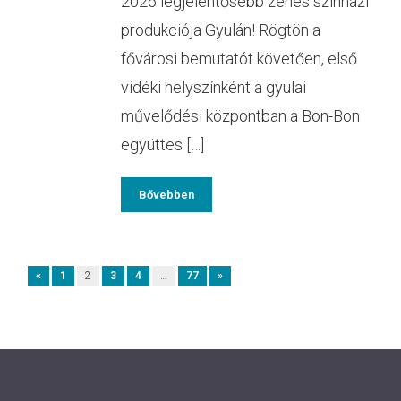
2026 legjelentősebb zenés színházi
produkciója Gyulán! Rögtön a
fővárosi bemutatót követően, első
vidéki helyszínként a gyulai
művelődési központban a Bon-Bon
együttes […]
Bővebben
«
1
2
3
4
…
77
»