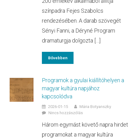
200 emlékév alkalmából állítja
színpadra Fejes Szabolcs
rendezésében. A darab szövegét
Sényi Fanni, a Déryné Program
dramaturgja dolgozta […]
Bővebben
Programok a gyulai kiállítóhelyen a
magyar kultúra napjához
kapcsolódva
2026-01-15
Mária Botyanszky
Nincs hozzászólás
Három egymást követő napra hirdet
programokat a magyar kultúra