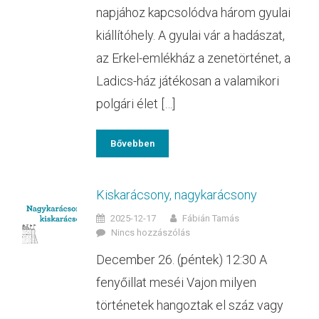
napjához kapcsolódva három gyulai
kiállítóhely. A gyulai vár a hadászat,
az Erkel-emlékház a zenetörténet, a
Ladics-ház játékosan a valamikori
polgári élet […]
Bővebben
Kiskarácsony, nagykarácsony
2025-12-17
Fábián Tamás
Nincs hozzászólás
December 26. (péntek) 12:30 A
fenyőillat meséi Vajon milyen
történetek hangoztak el száz vagy