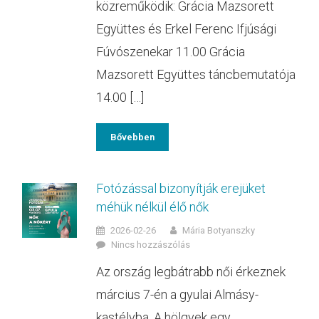
közreműködik: Grácia Mazsorett
Együttes és Erkel Ferenc Ifjúsági
Fúvószenekar 11.00 Grácia
Mazsorett Együttes táncbemutatója
14.00 […]
Bővebben
Fotózással bizonyítják erejüket
méhük nélkül élő nők
2026-02-26
Mária Botyanszky
Nincs hozzászólás
Az ország legbátrabb női érkeznek
március 7-én a gyulai Almásy-
kastélyba. A hölgyek egy