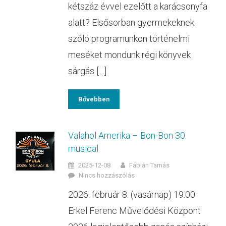
kétszáz évvel ezelőtt a karácsonyfa
alatt? Elsősorban gyermekeknek
szóló programunkon történelmi
meséket mondunk régi könyvek
sárgás […]
Bővebben
Valahol Amerika – Bon-Bon 30
musical
2025-12-08
Fábián Tamás
Nincs hozzászólás
2026. február 8. (vasárnap) 19:00
Erkel Ferenc Művelődési Központ