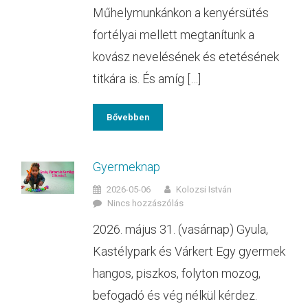
Műhelymunkánkon a kenyérsütés
fortélyai mellett megtanítunk a
kovász nevelésének és etetésének
titkára is. És amíg […]
Bővebben
Gyermeknap
2026-05-06
Kolozsi István
Nincs hozzászólás
2026. május 31. (vasárnap) Gyula,
Kastélypark és Várkert Egy gyermek
hangos, piszkos, folyton mozog,
befogadó és vég nélkül kérdez.