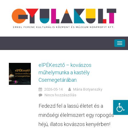
elPÉKesztő – kovászos
műhelymunka a kastély
Csemegetárában
2026-05-14
Mária Botyanszky
Nincs hozzászólás
Eszkö
Fedezd fel a lassú életet és a
minőségi élelmiszert egy ropogós
héjú, illatos kovászos kenyérben!