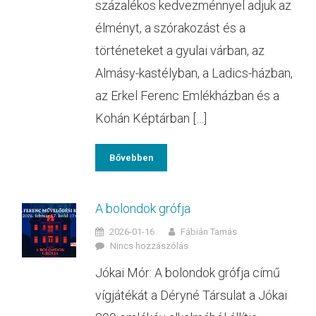
százalékos kedvezménnyel adjuk az
élményt, a szórakozást és a
történeteket a gyulai várban, az
Almásy-kastélyban, a Ladics-házban,
az Erkel Ferenc Emlékházban és a
Kohán Képtárban […]
Bővebben
A bolondok grófja
2026-01-16
Fábián Tamás
Nincs hozzászólás
Jókai Mór: A bolondok grófja című
vígjátékát a Déryné Társulat a Jókai