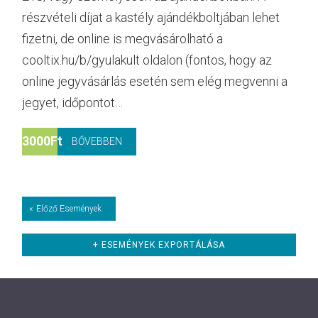
részvételi díjat a kastély ajándékboltjában lehet
fizetni, de online is megvásárolható a
cooltix.hu/b/gyulakult oldalon (fontos, hogy az
online jegyvásárlás esetén sem elég megvenni a
jegyet, időpontot…
3000Ft
BŐVEBBEN
Események
«
Előző Események
List
Navigation
+ ESEMÉNYEK EXPORTÁLÁSA