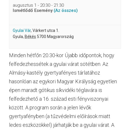
augusztus 1 - 20:30
-
21:30
Ismétlődő Esemény
(Az összes)
Gyulai Vár
,
Várkert utca 1.
Gyula
,
Békés
5700
Magyarország
Minden hétfőn 20.30-kor Újabb időpontok, hogy
felfedezhessétek a gyulai várat sötétben. Az
Almásy-kastély gyertyafényes tárlatához
hasonlóan az egykori Magyar Királyság egyetlen
épen maradt gótikus síkvidéki téglavára is
felfedezhető a 16. század esti fényviszonyai
között. A program során a jelen lévők
gyertyafényben (a tűzvédelmi előírások miatt
ledes eszközökkel) járhatják be a gyulai várat. A