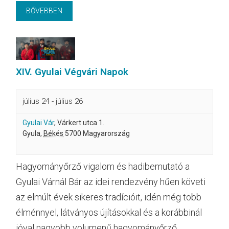
BŐVEBBEN
XIV. Gyulai Végvári Napok
július 24
-
július 26
Gyulai Vár
,
Várkert utca 1.
Gyula
,
Békés
5700
Magyarország
Hagyományőrző vigalom és hadibemutató a
Gyulai Várnál Bár az idei rendezvény hűen követi
az elmúlt évek sikeres tradícióit, idén még több
élménnyel, látványos újításokkal és a korábbinál
jóval nagyobb volumenű hagyományőrző