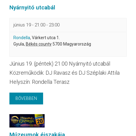
Nyárnyitó utcabál
június 19 - 21:00
-
23:00
Rondella
,
Várkert utca 1.
Gyula
,
Békés county
5700
Magyarország
Június 19. (péntek) 21.00 Nyárnyitó utcabál
Közreműködik: DJ Ravasz és DJ Széplaki Attila
Helyszín: Rondella Terasz
BŐVEBBEN
Múzeumok éjszakája