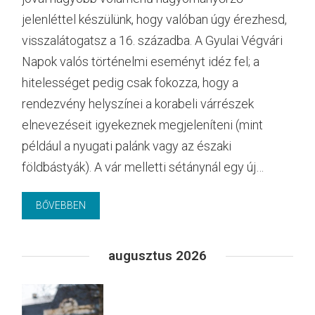
jelenléttel készülünk, hogy valóban úgy érezhesd,
visszalátogatsz a 16. századba. A Gyulai Végvári
Napok valós történelmi eseményt idéz fel; a
hitelességet pedig csak fokozza, hogy a
rendezvény helyszínei a korabeli várrészek
elnevezéseit igyekeznek megjeleníteni (mint
például a nyugati palánk vagy az északi
földbástyák). A vár melletti sétánynál egy új…
BŐVEBBEN
augusztus 2026