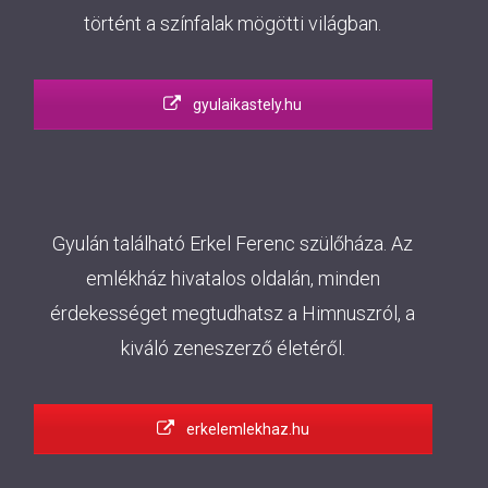
történt a színfalak mögötti világban.
gyulaikastely.hu
Gyulán található Erkel Ferenc szülőháza. Az
emlékház hivatalos oldalán, minden
érdekességet megtudhatsz a Himnuszról, a
kiváló zeneszerző életéről.
erkelemlekhaz.hu