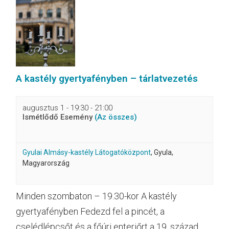
A kastély gyertyafényben – tárlatvezetés
augusztus 1 - 19:30
-
21:00
Ismétlődő Esemény
(Az összes)
Gyulai Almásy-kastély Látogatóközpont
,
Gyula
,
Magyarország
Minden szombaton – 19.30-kor A kastély
gyertyafényben Fedezd fel a pincét, a
cselédlépcsőt és a főúri enteriőrt a 19. század