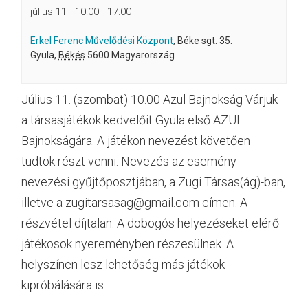
július 11 - 10:00
-
17:00
Erkel Ferenc Művelődési Központ
,
Béke sgt. 35.
Gyula
,
Békés
5600
Magyarország
Július 11. (szombat) 10.00 Azul Bajnokság Várjuk
a társasjátékok kedvelőit Gyula első AZUL
Bajnokságára. A játékon nevezést követően
tudtok részt venni. Nevezés az esemény
nevezési gyűjtőposztjában, a Zugi Társas(ág)-ban,
illetve a zugitarsasag@gmail.com címen. A
részvétel díjtalan. A dobogós helyezéseket elérő
játékosok nyereményben részesülnek. A
helyszínen lesz lehetőség más játékok
kipróbálására is.