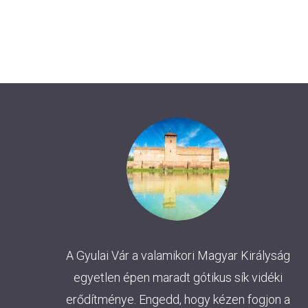
Események
List
Navigation
A Gyulai Vár a valamikori Magyar Királyság
egyetlen épen maradt gótikus sík vidéki
erődítménye. Engedd, hogy kézen fogjon a