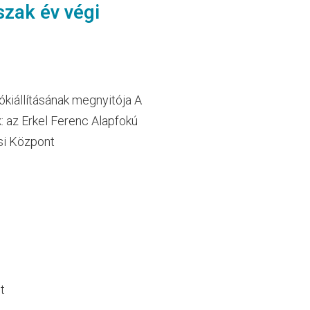
szak év végi
ókiállításának megnyitója A
: az Erkel Ferenc Alapfokú
ési Központ
t