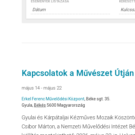
ESEMÉNYEK LISTÁZÁSA
KERESETT
Események
List
Navigation
Kapcsolatok a Művészet Útján
május 14
-
május 22
Erkel Ferenc Művelődési Központ
,
Béke sgt. 35.
Gyula
,
Békés
5600
Magyarország
Gyulai és Kárpátaljai Kézműves Mozaik Köszöntőt 
Csibor Márton, a Nemzeti Művelődési Intézet Bé