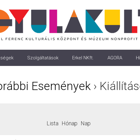
ségek
Szolgáltatások
Erkel NKft.
AGORA
Hí
orábbi Események
› Kiállítá
Lista
Hónap
Nap