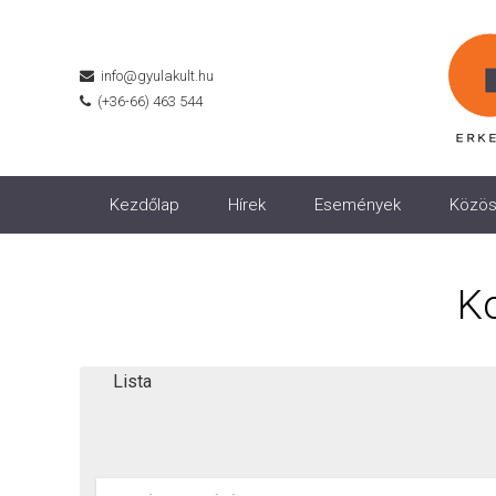
info@gyulakult.hu
(+36-66) 463 544
Kezdőlap
Hírek
Események
Közös
K
Lista