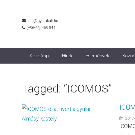
info@gyulakult.hu
(+36-66) 463 544
Kezdőlap
Hírek
Események
Közös
Tagged: “ICOMOS”
ICOMO
2017-
ICOMOS