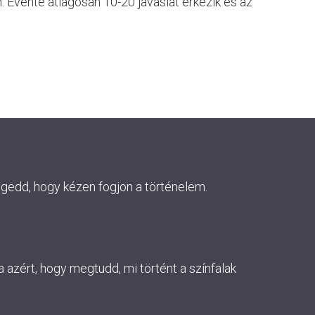
. Évente átlagosan 10-20 javaslat érkezik és az
ngedd, hogy kézen fogjon a történelem.
 azért, hogy megtudd, mi történt a színfalak