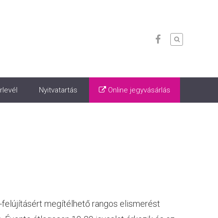
rlevél
Nyitvatartás
Online jegyvásárlás
felújításért megítélhető rangos elismerést