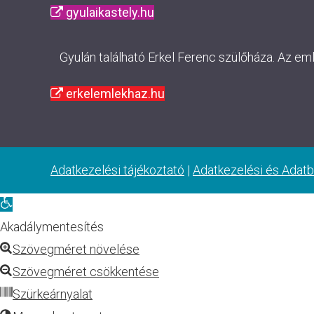
gyulaikastely.hu
Gyulán található Erkel Ferenc szülőháza. Az em
erkelemlekhaz.hu
Adatkezelési tájékoztató
|
Adatkezelési és Adatb
Eszköztár
megnyitása
Akadálymentesítés
Szövegméret növelése
Szövegméret csökkentése
Szürkeárnyalat