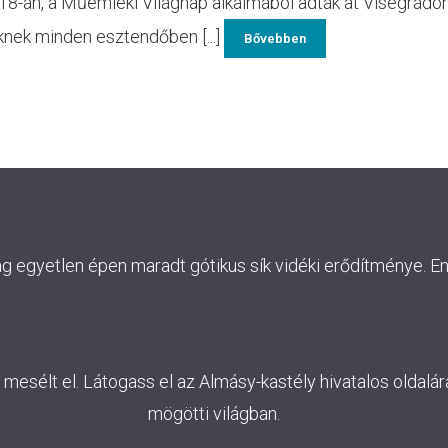
s 18-án, a Műemléki Világnap alkalmából adták át Visegrádon
knek minden esztendőben [...]
Bővebben
ág egyetlen épen maradt gótikus sík vidéki erődítménye. E
esélt el. Látogass el az Almásy-kastély hivatalos oldalára
mögötti világban.