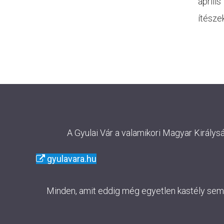
áprili
ítésze
A Gyulai Vár a valamikori Magyar Királys
gyulavara.hu
Minden, amit eddig még egyetlen kastély sem m