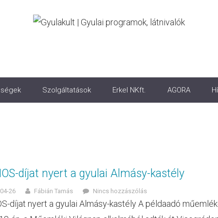
ségek
Szolgáltatások
Erkel NKft.
AGORA
Hí
S-díjat nyert a gyulai Almásy-kastély
04-26
Fábián Tamás
Nincs hozzászólás
-díjat nyert a gyulai Almásy-kastély A példaadó műemlék-