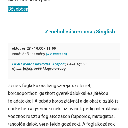
Bővebben
Zenebölcsi Veronnal/Singlish
október 23 - 10:00
-
11:00
Ismétlődő Esemény
(Az összes)
Erkel Ferenc Művelődési Központ
,
Béke sgt. 35.
Gyula
,
Békés
5600
Magyarország
Zenés foglalkozás hangszer-játszótérrel,
korcsoporthoz igazított gyerekdalokkal és játékos
feladatokkal. A babás korosztálynál a dalokat a szülő is
énekelheti a gyermekének, az ovisok pedig interaktívan
vesznek részt a foglalkozáson (tapsolós, mutogatós,
táncolós dalok, vers-feldolgozások). A foglalkozások