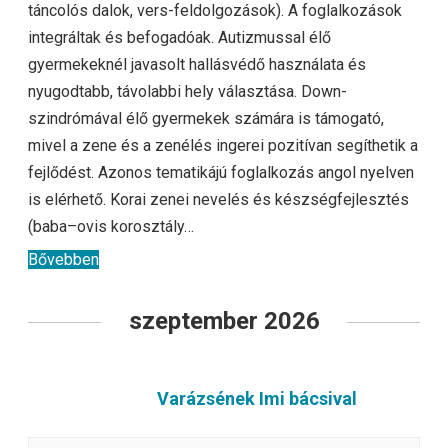
táncolós dalok, vers-feldolgozások). A foglalkozások
integráltak és befogadóak. Autizmussal élő
gyermekeknél javasolt hallásvédő használata és
nyugodtabb, távolabbi hely választása. Down-
szindrómával élő gyermekek számára is támogató,
mivel a zene és a zenélés ingerei pozitívan segíthetik a
fejlődést. Azonos tematikájú foglalkozás angol nyelven
is elérhető. Korai zenei nevelés és készségfejlesztés
(baba–ovis korosztály…
Bővebben
szeptember 2026
Varázsének Imi bácsival