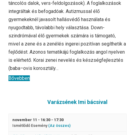
táncolós dalok, vers-feldolgozások). A foglalkozások
integráltak és befogadóak. Autizmussal élő
gyermekeknél javasolt hallásvédő használata és
nyugodtabb, távolabbi hely választása. Down-
szindrómával élő gyermekek számára is támogató,
mivel a zene és a zenélés ingerei pozitívan segíthetik a
fejlődést. Azonos tematikájú foglalkozás angol nyelven
is elérhető. Korai zenei nevelés és készségfejlesztés
(baba–ovis korosztály…
Bővebben
Varázsének Imi bácsival
november 11 - 16:30
-
17:30
Ismétlődő Esemény
(Az összes)