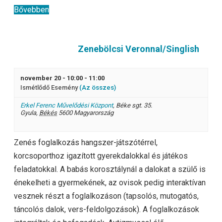
Bővebben
Zenebölcsi Veronnal/Singlish
november 20 - 10:00
-
11:00
Ismétlődő Esemény
(Az összes)
Erkel Ferenc Művelődési Központ
,
Béke sgt. 35.
Gyula
,
Békés
5600
Magyarország
Zenés foglalkozás hangszer-játszótérrel,
korcsoporthoz igazított gyerekdalokkal és játékos
feladatokkal. A babás korosztálynál a dalokat a szülő is
énekelheti a gyermekének, az ovisok pedig interaktívan
vesznek részt a foglalkozáson (tapsolós, mutogatós,
táncolós dalok, vers-feldolgozások). A foglalkozások