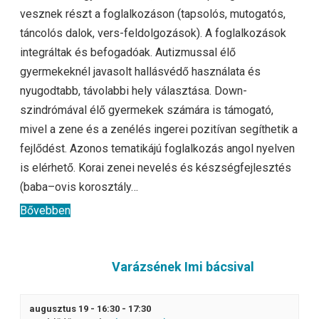
vesznek részt a foglalkozáson (tapsolós, mutogatós,
táncolós dalok, vers-feldolgozások). A foglalkozások
integráltak és befogadóak. Autizmussal élő
gyermekeknél javasolt hallásvédő használata és
nyugodtabb, távolabbi hely választása. Down-
szindrómával élő gyermekek számára is támogató,
mivel a zene és a zenélés ingerei pozitívan segíthetik a
fejlődést. Azonos tematikájú foglalkozás angol nyelven
is elérhető. Korai zenei nevelés és készségfejlesztés
(baba–ovis korosztály…
Bővebben
Varázsének Imi bácsival
augusztus 19 - 16:30
-
17:30