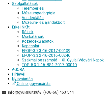
Szolgáltatások
Terembérlés
Múzeumpedagógia
Vendéglátás
Múzeum- és ajándékbolt
Erkel NKft.
Rólunk
Munkatársak
Közérdekű adatok
Kapcsolat
EFOP-3.7.3-16-2017-00139
EFOP-3.3.2-16-2016-00246
Szakmai beszámoló – XI. Gyulai Végvári Napok
TOP-5.3.1-16-BS1-2017-00010
AGORA
Hírlevél
Nyitvatartás
Online jegyvásárlás
info@gyulakult.hu
(+36-66) 463 544