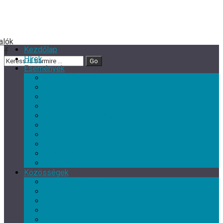
Kezdőlap
Hírek
Események
Minden esemény
Nagy rendezvények
Zene
Kultur Cafe Klub
Gyermek- és családi programok
Színház
Ismeretterjesztés
Szórakoztató programok
Szabadidős programok
Kiállítások
Közösségek
Minden közösség
Gyermek klub
Egyéb, érdeklődési kör szerinti klub
Tárgyalkotó művészeti csoport
Nyugdíjas Klub