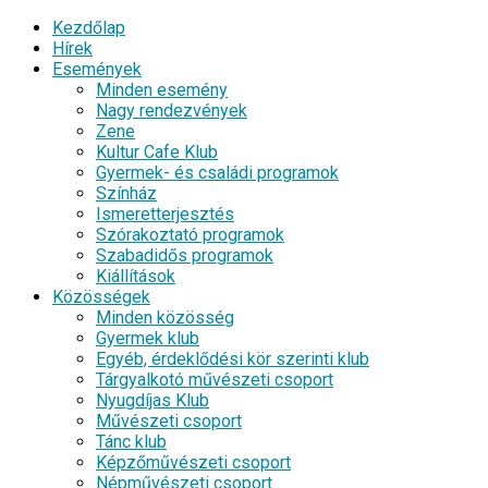
Kezdőlap
Hírek
Események
Minden esemény
Nagy rendezvények
Zene
Kultur Cafe Klub
Gyermek- és családi programok
Színház
Ismeretterjesztés
Szórakoztató programok
Szabadidős programok
Kiállítások
Közösségek
Minden közösség
Gyermek klub
Egyéb, érdeklődési kör szerinti klub
Tárgyalkotó művészeti csoport
Nyugdíjas Klub
Művészeti csoport
Tánc klub
Képzőművészeti csoport
Népművészeti csoport