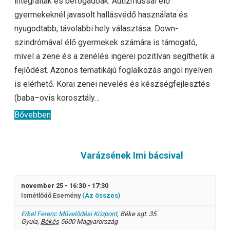
integráltak és befogadóak. Autizmussal élő
gyermekeknél javasolt hallásvédő használata és
nyugodtabb, távolabbi hely választása. Down-
szindrómával élő gyermekek számára is támogató,
mivel a zene és a zenélés ingerei pozitívan segíthetik a
fejlődést. Azonos tematikájú foglalkozás angol nyelven
is elérhető. Korai zenei nevelés és készségfejlesztés
(baba–ovis korosztály…
Bővebben
Varázsének Imi bácsival
november 25 - 16:30
-
17:30
Ismétlődő Esemény
(Az összes)
Erkel Ferenc Művelődési Központ
,
Béke sgt. 35.
Gyula
,
Békés
5600
Magyarország