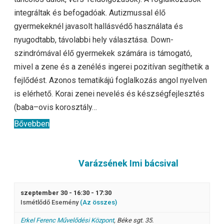
integráltak és befogadóak. Autizmussal élő
gyermekeknél javasolt hallásvédő használata és
nyugodtabb, távolabbi hely választása. Down-
szindrómával élő gyermekek számára is támogató,
mivel a zene és a zenélés ingerei pozitívan segíthetik a
fejlődést. Azonos tematikájú foglalkozás angol nyelven
is elérhető. Korai zenei nevelés és készségfejlesztés
(baba–ovis korosztály…
Bővebben
Varázsének Imi bácsival
szeptember 30 - 16:30
-
17:30
Ismétlődő Esemény
(Az összes)
Erkel Ferenc Művelődési Központ
,
Béke sgt. 35.