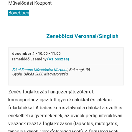
Művelődési Központ
Bővebben
Zenebölcsi Veronnal/Singlish
december 4 - 10:00
-
11:00
Ismétlődő Esemény
(Az összes)
Erkel Ferenc Művelődési Központ
,
Béke sgt. 35.
Gyula
,
Békés
5600
Magyarország
Zenés foglalkozás hangszer-játszótérrel,
korcsoporthoz igazított gyerekdalokkal és játékos
feladatokkal. A babás korosztálynál a dalokat a szülő is
énekelheti a gyermekének, az ovisok pedig interaktívan
vesznek részt a foglalkozáson (tapsolós, mutogatós,
táncolós dalok, vers-feldolgozások). A foglalkozások