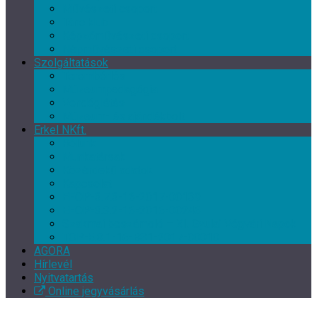
Művészeti csoport
Tánc klub
Képzőművészeti csoport
Népművészeti csoport
Szolgáltatások
Terembérlés
Múzeumpedagógia
Vendéglátás
Múzeum- és ajándékbolt
Erkel NKft.
Rólunk
Munkatársak
Közérdekű adatok
Kapcsolat
EFOP-3.7.3-16-2017-00139
EFOP-3.3.2-16-2016-00246
Szakmai beszámoló – XI. Gyulai Végvári Napok
TOP-5.3.1-16-BS1-2017-00010
AGORA
Hírlevél
Nyitvatartás
Online jegyvásárlás