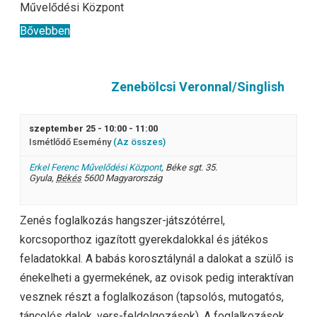
Művelődési Központ
Bővebben
Zenebölcsi Veronnal/Singlish
szeptember 25 - 10:00
-
11:00
Ismétlődő Esemény
(Az összes)
Erkel Ferenc Művelődési Központ
,
Béke sgt. 35.
Gyula
,
Békés
5600
Magyarország
Zenés foglalkozás hangszer-játszótérrel,
korcsoporthoz igazított gyerekdalokkal és játékos
feladatokkal. A babás korosztálynál a dalokat a szülő is
énekelheti a gyermekének, az ovisok pedig interaktívan
vesznek részt a foglalkozáson (tapsolós, mutogatós,
táncolós dalok, vers-feldolgozások). A foglalkozások