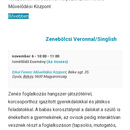
Művelődési Központ
Bővebben
Zenebölcsi Veronnal/Singlish
november 6 - 10:00
-
11:00
Ismétlődő Esemény
(Az összes)
Erkel Ferenc Művelődési Központ
,
Béke sgt. 35.
Gyula
,
Békés
5600
Magyarország
Zenés foglalkozás hangszer-játszótérrel,
korcsoporthoz igazított gyerekdalokkal és játékos
feladatokkal. A babás korosztálynál a dalokat a szülő is
énekelheti a gyermekének, az ovisok pedig interaktívan
vesznek részt a foglalkozáson (tapsolós, mutogatós,