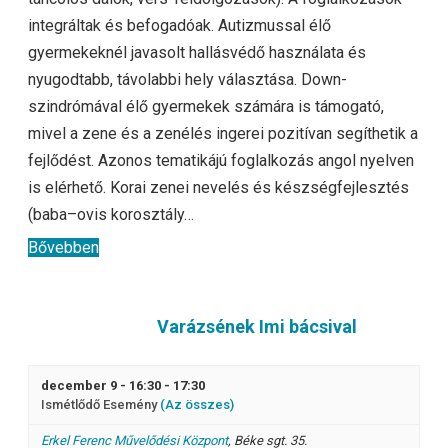
integráltak és befogadóak. Autizmussal élő
gyermekeknél javasolt hallásvédő használata és
nyugodtabb, távolabbi hely választása. Down-
szindrómával élő gyermekek számára is támogató,
mivel a zene és a zenélés ingerei pozitívan segíthetik a
fejlődést. Azonos tematikájú foglalkozás angol nyelven
is elérhető. Korai zenei nevelés és készségfejlesztés
(baba–ovis korosztály…
Bővebben
Varázsének Imi bácsival
december 9 - 16:30
-
17:30
Ismétlődő Esemény
(Az összes)
Erkel Ferenc Művelődési Központ
,
Béke sgt. 35.