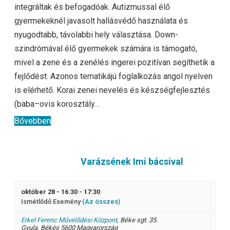
integráltak és befogadóak. Autizmussal élő
gyermekeknél javasolt hallásvédő használata és
nyugodtabb, távolabbi hely választása. Down-
szindrómával élő gyermekek számára is támogató,
mivel a zene és a zenélés ingerei pozitívan segíthetik a
fejlődést. Azonos tematikájú foglalkozás angol nyelven
is elérhető. Korai zenei nevelés és készségfejlesztés
(baba–ovis korosztály…
Bővebben
Varázsének Imi bácsival
október 28 - 16:30
-
17:30
Ismétlődő Esemény
(Az összes)
Erkel Ferenc Művelődési Központ
,
Béke sgt. 35.
Gyula
,
Békés
5600
Magyarország