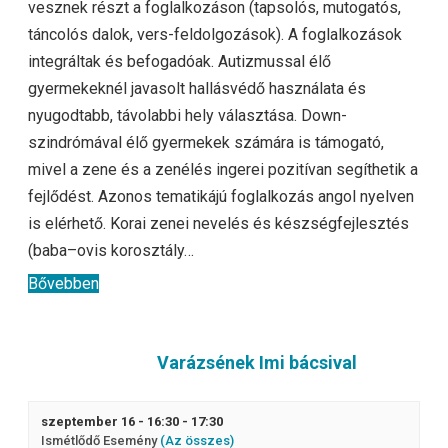
vesznek részt a foglalkozáson (tapsolós, mutogatós,
táncolós dalok, vers-feldolgozások). A foglalkozások
integráltak és befogadóak. Autizmussal élő
gyermekeknél javasolt hallásvédő használata és
nyugodtabb, távolabbi hely választása. Down-
szindrómával élő gyermekek számára is támogató,
mivel a zene és a zenélés ingerei pozitívan segíthetik a
fejlődést. Azonos tematikájú foglalkozás angol nyelven
is elérhető. Korai zenei nevelés és készségfejlesztés
(baba–ovis korosztály…
Bővebben
Varázsének Imi bácsival
szeptember 16 - 16:30
-
17:30
Ismétlődő Esemény
(Az összes)