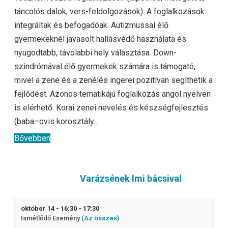
táncolós dalok, vers-feldolgozások). A foglalkozások
integráltak és befogadóak. Autizmussal élő
gyermekeknél javasolt hallásvédő használata és
nyugodtabb, távolabbi hely választása. Down-
szindrómával élő gyermekek számára is támogató,
mivel a zene és a zenélés ingerei pozitívan segíthetik a
fejlődést. Azonos tematikájú foglalkozás angol nyelven
is elérhető. Korai zenei nevelés és készségfejlesztés
(baba–ovis korosztály…
Bővebben
Varázsének Imi bácsival
október 14 - 16:30
-
17:30
Ismétlődő Esemény
(Az összes)