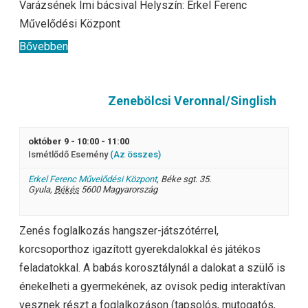
Varázsének Imi bácsival Helyszín: Erkel Ferenc
Művelődési Központ
Bővebben
Zenebölcsi Veronnal/Singlish
október 9 - 10:00
-
11:00
Ismétlődő Esemény
(Az összes)
Erkel Ferenc Művelődési Központ
,
Béke sgt. 35.
Gyula
,
Békés
5600
Magyarország
Zenés foglalkozás hangszer-játszótérrel,
korcsoporthoz igazított gyerekdalokkal és játékos
feladatokkal. A babás korosztálynál a dalokat a szülő is
énekelheti a gyermekének, az ovisok pedig interaktívan
vesznek részt a foglalkozáson (tapsolós, mutogatós,