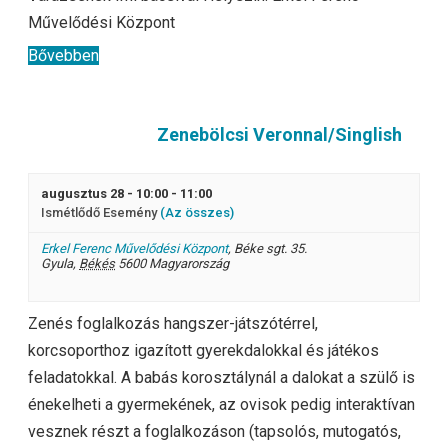
Művelődési Központ
Bővebben
Zenebölcsi Veronnal/Singlish
augusztus 28 - 10:00
-
11:00
Ismétlődő Esemény
(Az összes)
Erkel Ferenc Művelődési Központ
,
Béke sgt. 35.
Gyula
,
Békés
5600
Magyarország
Zenés foglalkozás hangszer-játszótérrel,
korcsoporthoz igazított gyerekdalokkal és játékos
feladatokkal. A babás korosztálynál a dalokat a szülő is
énekelheti a gyermekének, az ovisok pedig interaktívan
vesznek részt a foglalkozáson (tapsolós, mutogatós,