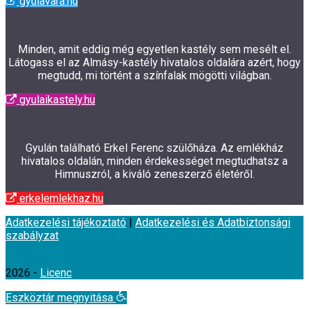
gyulavara.hu
Minden, amit eddig még egyetlen kastély sem mesélt el.
Látogass el az Almásy-kastély hivatalos oldalára azért, hogy
megtudd, mi történt a színfalak mögötti világban.
gyulaikastely.hu
Gyulán található Erkel Ferenc szülőháza. Az emlékház
hivatalos oldalán, minden érdekességet megtudhatsz a
Himnuszról, a kiváló zeneszerző életéről.
erkelemlekhaz.hu
Adatkezelési tájékoztató
|
Adatkezelési és Adatbiztonsági
szabályzat
2026 -
Licenc
Eszköztár megnyitása