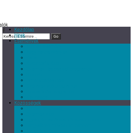
Kezdőlap
Hírek
Események
Minden esemény
Nagy rendezvények
Zene
Kultur Cafe Klub
Gyermek- és családi programok
Színház
Ismeretterjesztés
Szórakoztató programok
Szabadidős programok
Kiállítások
Közösségek
Minden közösség
Gyermek klub
Egyéb, érdeklődési kör szerinti klub
Tárgyalkotó művészeti csoport
Nyugdíjas Klub