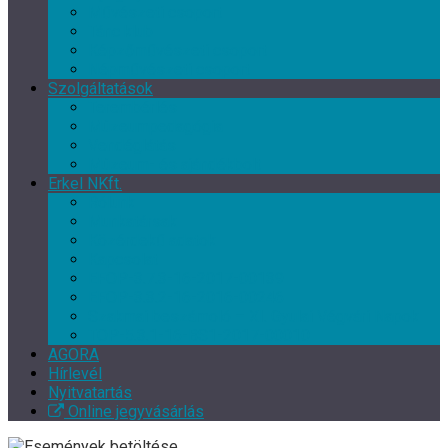
Művészeti csoport
Tánc klub
Képzőművészeti csoport
Népművészeti csoport
Szolgáltatások
Terembérlés
Múzeumpedagógia
Vendéglátás
Múzeum- és ajándékbolt
Erkel NKft.
Rólunk
Munkatársak
Közérdekű adatok
Kapcsolat
EFOP-3.7.3-16-2017-00139
EFOP-3.3.2-16-2016-00246
Szakmai beszámoló – XI. Gyulai Végvári Napok
TOP-5.3.1-16-BS1-2017-00010
AGORA
Hírlevél
Nyitvatartás
Online jegyvásárlás