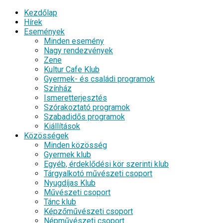
Kezdőlap
Hírek
Események
Minden esemény
Nagy rendezvények
Zene
Kultur Cafe Klub
Gyermek- és családi programok
Színház
Ismeretterjesztés
Szórakoztató programok
Szabadidős programok
Kiállítások
Közösségek
Minden közösség
Gyermek klub
Egyéb, érdeklődési kör szerinti klub
Tárgyalkotó művészeti csoport
Nyugdíjas Klub
Művészeti csoport
Tánc klub
Képzőművészeti csoport
Népművészeti csoport