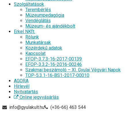
Szolgáltatások
Terembérlés
Múzeumpedagógia
Vendéglátás
Múzeum- és ajándékbolt
Erkel NKft.
Rólunk
Munkatársak
Közérdekű adatok
Kapcsolat
EFOP-3.7.3-16-2017-00139
EFOP-3.3.2-16-2016-00246
Szakmai beszámoló – XI. Gyulai Végvári Napok
TOP-5.3.1-16-BS1-2017-00010
AGORA
Hírlevél
Nyitvatartás
Online jegyvásárlás
info@gyulakult.hu
(+36-66) 463 544