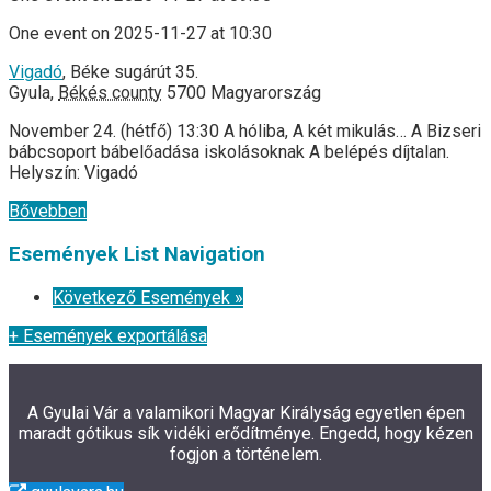
One event on 2025-11-27 at 10:30
Vigadó
,
Béke sugárút 35.
Gyula
,
Békés county
5700
Magyarország
November 24. (hétfő) 13:30 A hóliba, A két mikulás… A Bizseri
bábcsoport bábelőadása iskolásoknak A belépés díjtalan.
Helyszín: Vigadó
Bővebben
Események List Navigation
Következő Események
»
+ Események exportálása
A Gyulai Vár a valamikori Magyar Királyság egyetlen épen
maradt gótikus sík vidéki erődítménye. Engedd, hogy kézen
fogjon a történelem.