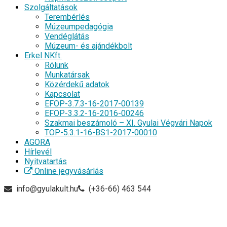
Szolgáltatások
Terembérlés
Múzeumpedagógia
Vendéglátás
Múzeum- és ajándékbolt
Erkel NKft.
Rólunk
Munkatársak
Közérdekű adatok
Kapcsolat
EFOP-3.7.3-16-2017-00139
EFOP-3.3.2-16-2016-00246
Szakmai beszámoló – XI. Gyulai Végvári Napok
TOP-5.3.1-16-BS1-2017-00010
AGORA
Hírlevél
Nyitvatartás
Online jegyvásárlás
info@gyulakult.hu
(+36-66) 463 544