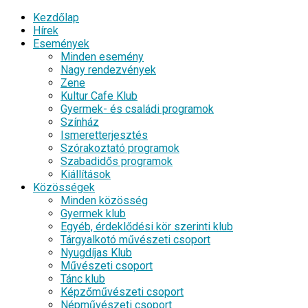
Kezdőlap
Hírek
Események
Minden esemény
Nagy rendezvények
Zene
Kultur Cafe Klub
Gyermek- és családi programok
Színház
Ismeretterjesztés
Szórakoztató programok
Szabadidős programok
Kiállítások
Közösségek
Minden közösség
Gyermek klub
Egyéb, érdeklődési kör szerinti klub
Tárgyalkotó művészeti csoport
Nyugdíjas Klub
Művészeti csoport
Tánc klub
Képzőművészeti csoport
Népművészeti csoport