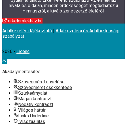
Gyulán található Erkel Ferenc szülőháza. Az emlékház
hivatalos oldalán, minden érdekességet megtudhatsz a
Himnuszról, a kiváló zeneszerző életéről.
erkelemlekhaz.hu
Adatkezelési tájékoztató
|
Adatkezelési és Adatbiztonsági
szabályzat
2026 -
Licenc
Eszköztár
megnyitása
Akadálymentesítés
Szövegméret növelése
Szövegméret csökkentése
Szürkeárnyalat
Magas kontraszt
Negatív kontraszt
Világos háttér
Links Underline
Visszaállítás