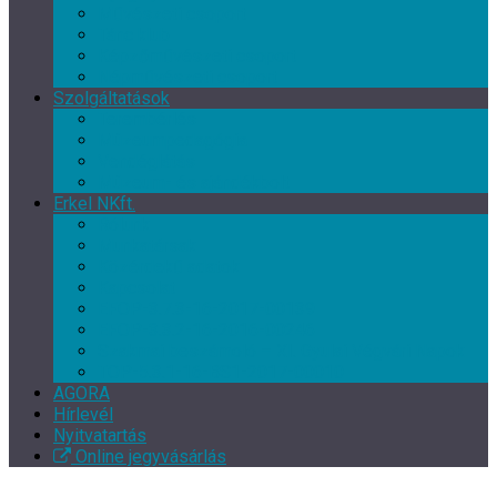
Művészeti csoport
Tánc klub
Képzőművészeti csoport
Népművészeti csoport
Szolgáltatások
Terembérlés
Múzeumpedagógia
Vendéglátás
Múzeum- és ajándékbolt
Erkel NKft.
Rólunk
Munkatársak
Közérdekű adatok
Kapcsolat
EFOP-3.7.3-16-2017-00139
EFOP-3.3.2-16-2016-00246
Szakmai beszámoló – XI. Gyulai Végvári Napok
TOP-5.3.1-16-BS1-2017-00010
AGORA
Hírlevél
Nyitvatartás
Online jegyvásárlás