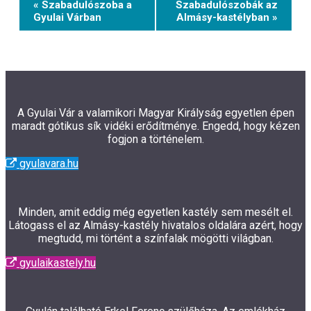
« Szabadulószoba a
Szabadulószobák az
Navigation
Gyulai Várban
Almásy-kastélyban »
A Gyulai Vár a valamikori Magyar Királyság egyetlen épen
maradt gótikus sík vidéki erődítménye. Engedd, hogy kézen
fogjon a történelem.
gyulavara.hu
Minden, amit eddig még egyetlen kastély sem mesélt el.
Látogass el az Almásy-kastély hivatalos oldalára azért, hogy
megtudd, mi történt a színfalak mögötti világban.
gyulaikastely.hu