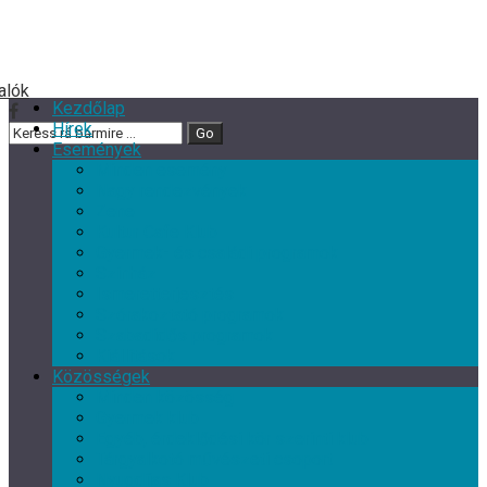
Kezdőlap
Hírek
Események
Minden esemény
Nagy rendezvények
Zene
Kultur Cafe Klub
Gyermek- és családi programok
Színház
Ismeretterjesztés
Szórakoztató programok
Szabadidős programok
Kiállítások
Közösségek
Minden közösség
Gyermek klub
Egyéb, érdeklődési kör szerinti klub
Tárgyalkotó művészeti csoport
Nyugdíjas Klub