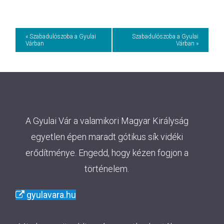
Event
« Szabadulószoba a Gyulai
Szabadulószoba a Gyulai
Várban
Várban »
Navigation
A Gyulai Vár a valamikori Magyar Királyság
egyetlen épen maradt gótikus sík vidéki
erődítménye. Engedd, hogy kézen fogjon a
történelem.
gyulavara.hu