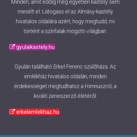
Minden, amit eddig még egyetlen kastély sem
mesélt el. Látogass el az Almásy-kastély
hivatalos oldalára azért, hogy megtudd, mi
történt a színfalak mögötti világban.
gyulaikastely.hu
Gyulán található Erkel Ferenc szülőháza. Az
emlékház hivatalos oldalán, minden
érdekességet megtudhatsz a Himnuszról, a
kiváló zeneszerző életéről.
erkelemlekhaz.hu