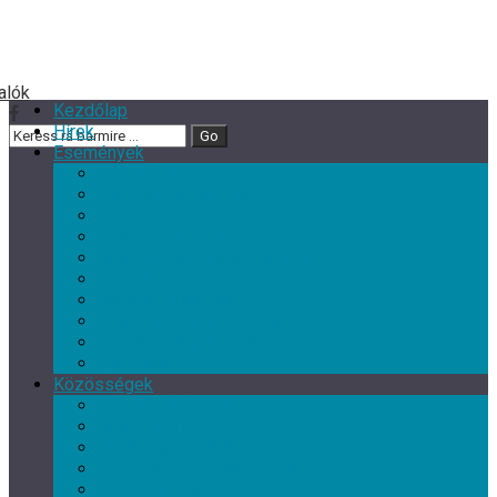
Kezdőlap
Hírek
Események
Minden esemény
Nagy rendezvények
Zene
Kultur Cafe Klub
Gyermek- és családi programok
Színház
Ismeretterjesztés
Szórakoztató programok
Szabadidős programok
Kiállítások
Közösségek
Minden közösség
Gyermek klub
Egyéb, érdeklődési kör szerinti klub
Tárgyalkotó művészeti csoport
Nyugdíjas Klub