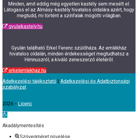
Minden, amit eddig még egyetlen kastély sem mesélt el.
Látogass el az Almásy-kastély hivatalos oldalára azért, hogy
megtudd, mi történt a színfalak mögötti világban.
gyulaikastely.hu
Gyulán található Erkel Ferenc szülőháza. Az emlékház
hivatalos oldalán, minden érdekességet megtudhatsz a
Himnuszról, a kiváló zeneszerző életéről.
erkelemlekhaz.hu
Adatkezelési tájékoztató
|
Adatkezelési és Adatbiztonsági
szabályzat
2026 -
Licenc
Eszköztár
megnyitása
Akadálymentesítés
Szövegméret növelése