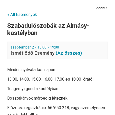
3000Ft
« All Események
Szabadulószobák az Almásy-
kastélyban
szeptember 2 - 13:00
-
19:00
Ismétlődő Esemény
(Az összes)
Minden nyitvatartási napon
13.00, 14.00, 15.00, 16.00, 17.00 és 18.00 órától
Tengernyi gond a kastélyban
Boszorkányok márpedig léteznek
Előzetes regisztráció: 66/650 218, vagy személyesen
az ajándékboltban.