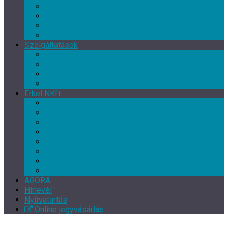
Művészeti csoport
Tánc klub
Képzőművészeti csoport
Népművészeti csoport
Szolgáltatások
Terembérlés
Múzeumpedagógia
Vendéglátás
Múzeum- és ajándékbolt
Erkel NKft.
Rólunk
Munkatársak
Közérdekű adatok
Kapcsolat
EFOP-3.7.3-16-2017-00139
EFOP-3.3.2-16-2016-00246
Szakmai beszámoló – XI. Gyulai Végvári Napok
TOP-5.3.1-16-BS1-2017-00010
AGORA
Hírlevél
Nyitvatartás
Online jegyvásárlás