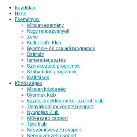
Kezdőlap
Hírek
Események
Minden esemény
Nagy rendezvények
Zene
Kultur Cafe Klub
Gyermek- és családi programok
Színház
Ismeretterjesztés
Szórakoztató programok
Szabadidős programok
Kiállítások
Közösségek
Minden közösség
Gyermek klub
Egyéb, érdeklődési kör szerinti klub
Tárgyalkotó művészeti csoport
Nyugdíjas Klub
Művészeti csoport
Tánc klub
Képzőművészeti csoport
Népművészeti csoport