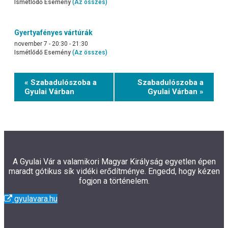
Ismétlődő Esemény
(Az összes)
Gyertyafényes vártúrák
november 7 - 20:30
-
21:30
Ismétlődő Esemény
(Az összes)
Event
« Szabadulószoba a
Szabadulószoba a
Navigation
Gyulai Várban
Gyulai Várban »
A Gyulai Vár a valamikori Magyar Királyság egyetlen épen
maradt gótikus sík vidéki erődítménye. Engedd, hogy kézen
fogjon a történelem.
gyulavara.hu