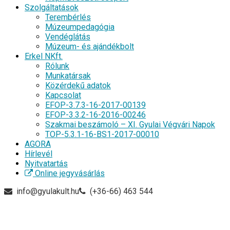
Szolgáltatások
Terembérlés
Múzeumpedagógia
Vendéglátás
Múzeum- és ajándékbolt
Erkel NKft.
Rólunk
Munkatársak
Közérdekű adatok
Kapcsolat
EFOP-3.7.3-16-2017-00139
EFOP-3.3.2-16-2016-00246
Szakmai beszámoló – XI. Gyulai Végvári Napok
TOP-5.3.1-16-BS1-2017-00010
AGORA
Hírlevél
Nyitvatartás
Online jegyvásárlás
info@gyulakult.hu
(+36-66) 463 544