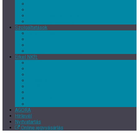
Művészeti csoport
Tánc klub
Képzőművészeti csoport
Népművészeti csoport
Szolgáltatások
Terembérlés
Múzeumpedagógia
Vendéglátás
Múzeum- és ajándékbolt
Erkel NKft.
Rólunk
Munkatársak
Közérdekű adatok
Kapcsolat
EFOP-3.7.3-16-2017-00139
EFOP-3.3.2-16-2016-00246
Szakmai beszámoló – XI. Gyulai Végvári Napok
TOP-5.3.1-16-BS1-2017-00010
AGORA
Hírlevél
Nyitvatartás
Online jegyvásárlás