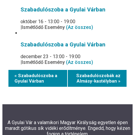
Szabadulószoba a Gyulai Várban
október 16 - 13:00
-
19:00
|
Ismétlődő Esemény
(Az összes)
Szabadulószoba a Gyulai Várban
december 23 - 13:00
-
19:00
|
Ismétlődő Esemény
(Az összes)
Event
« Szabadulószoba a
Szabadulószobák az
Navigation
Gyulai Várban
Almásy-kastélyban »
A Gyulai Vár a valamikori Magyar Királyság egyetlen épen
maradt gótikus sík vidéki erődítménye. Engedd, hogy kézen
fogjon a történelem.