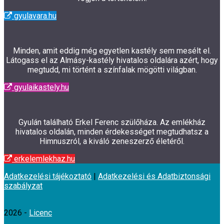
gyulavara.hu
Minden, amit eddig még egyetlen kastély sem mesélt el.
Látogass el az Almásy-kastély hivatalos oldalára azért, hogy
megtudd, mi történt a színfalak mögötti világban.
gyulaikastely.hu
Gyulán található Erkel Ferenc szülőháza. Az emlékház
hivatalos oldalán, minden érdekességet megtudhatsz a
Himnuszról, a kiváló zeneszerző életéről.
erkelemlekhaz.hu
Adatkezelési tájékoztató
|
Adatkezelési és Adatbiztonsági
szabályzat
2026 -
Licenc