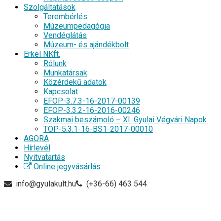
Szolgáltatások
Terembérlés
Múzeumpedagógia
Vendéglátás
Múzeum- és ajándékbolt
Erkel NKft.
Rólunk
Munkatársak
Közérdekű adatok
Kapcsolat
EFOP-3.7.3-16-2017-00139
EFOP-3.3.2-16-2016-00246
Szakmai beszámoló – XI. Gyulai Végvári Napok
TOP-5.3.1-16-BS1-2017-00010
AGORA
Hírlevél
Nyitvatartás
Online jegyvásárlás
info@gyulakult.hu
(+36-66) 463 544