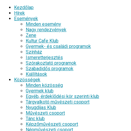
Kezdőlap
Hírek
Események
Minden esemény
Nagy rendezvények
Zene
Kultur Cafe Klub
Gyermek- és családi programok
Színház
Ismeretterjesztés
Szórakoztató programok
Szabadidős programok
Kiállítások
Közösségek
Minden közösség
Gyermek klub
Egyéb, érdeklődési kör szerinti klub
Tárgyalkotó művészeti csoport
Nyugdíjas Klub
Művészeti csoport
Tánc klub
Képzőművészeti csoport
Népművészeti csoport