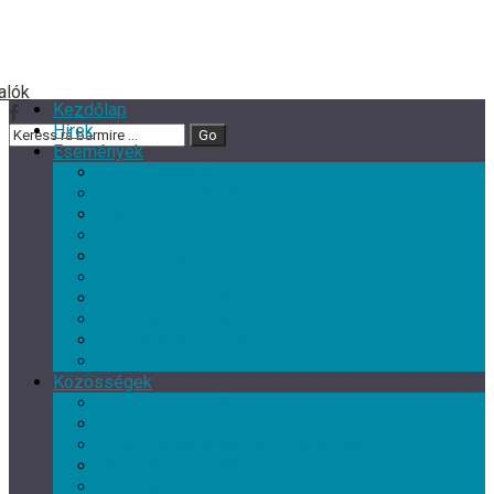
Kezdőlap
Hírek
Események
Minden esemény
Nagy rendezvények
Zene
Kultur Cafe Klub
Gyermek- és családi programok
Színház
Ismeretterjesztés
Szórakoztató programok
Szabadidős programok
Kiállítások
Közösségek
Minden közösség
Gyermek klub
Egyéb, érdeklődési kör szerinti klub
Tárgyalkotó művészeti csoport
Nyugdíjas Klub