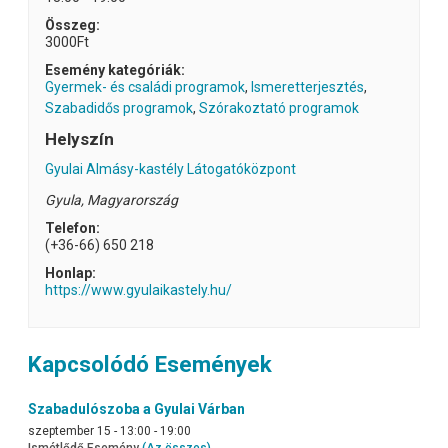
Összeg:
3000Ft
Esemény kategóriák:
Gyermek- és családi programok
,
Ismeretterjesztés
,
Szabadidős programok
,
Szórakoztató programok
Helyszín
Gyulai Almásy-kastély Látogatóközpont
Gyula
,
Magyarország
Telefon:
(+36-66) 650 218
Honlap:
https://www.gyulaikastely.hu/
Kapcsolódó Események
Szabadulószoba a Gyulai Várban
szeptember 15 - 13:00
-
19:00
Ismétlődő Esemény
(Az összes)