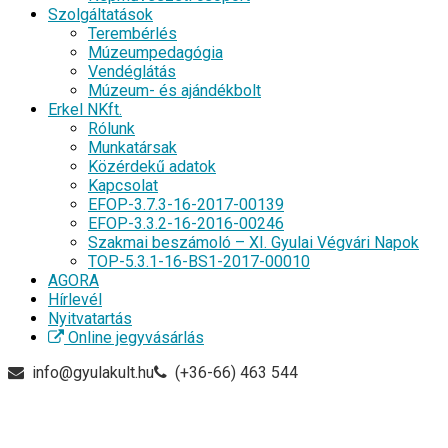
Szolgáltatások
Terembérlés
Múzeumpedagógia
Vendéglátás
Múzeum- és ajándékbolt
Erkel NKft.
Rólunk
Munkatársak
Közérdekű adatok
Kapcsolat
EFOP-3.7.3-16-2017-00139
EFOP-3.3.2-16-2016-00246
Szakmai beszámoló – XI. Gyulai Végvári Napok
TOP-5.3.1-16-BS1-2017-00010
AGORA
Hírlevél
Nyitvatartás
Online jegyvásárlás
info@gyulakult.hu
(+36-66) 463 544