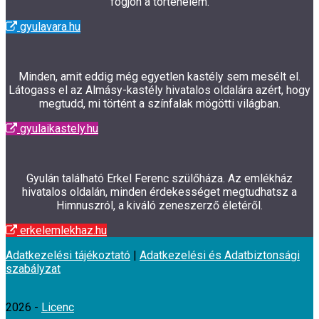
fogjon a történelem.
gyulavara.hu
Minden, amit eddig még egyetlen kastély sem mesélt el.
Látogass el az Almásy-kastély hivatalos oldalára azért, hogy
megtudd, mi történt a színfalak mögötti világban.
gyulaikastely.hu
Gyulán található Erkel Ferenc szülőháza. Az emlékház
hivatalos oldalán, minden érdekességet megtudhatsz a
Himnuszról, a kiváló zeneszerző életéről.
erkelemlekhaz.hu
Adatkezelési tájékoztató
|
Adatkezelési és Adatbiztonsági
szabályzat
2026 -
Licenc