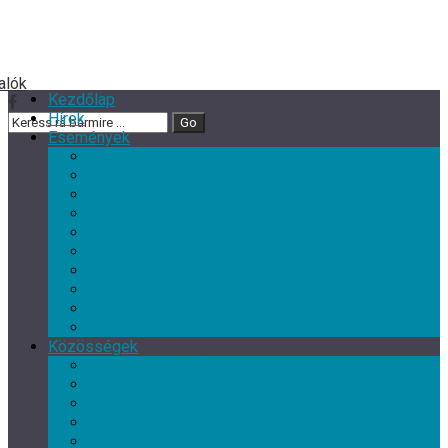
Kezdőlap
Hírek
Események
Minden esemény
Nagy rendezvények
Zene
Kultur Cafe Klub
Gyermek- és családi programok
Színház
Ismeretterjesztés
Szórakoztató programok
Szabadidős programok
Kiállítások
Közösségek
Minden közösség
Gyermek klub
Egyéb, érdeklődési kör szerinti klub
Tárgyalkotó művészeti csoport
Nyugdíjas Klub