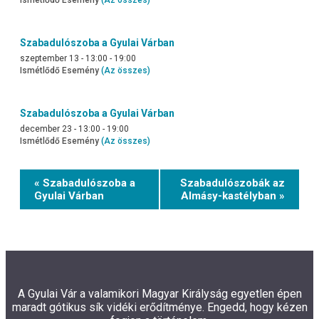
Szabadulószoba a Gyulai Várban
szeptember 13 - 13:00
-
19:00
Ismétlődő Esemény
(Az összes)
Szabadulószoba a Gyulai Várban
december 23 - 13:00
-
19:00
Ismétlődő Esemény
(Az összes)
Event
« Szabadulószoba a
Szabadulószobák az
Navigation
Gyulai Várban
Almásy-kastélyban »
A Gyulai Vár a valamikori Magyar Királyság egyetlen épen
maradt gótikus sík vidéki erődítménye. Engedd, hogy kézen