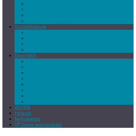
Művészeti csoport
Tánc klub
Képzőművészeti csoport
Népművészeti csoport
Szolgáltatások
Terembérlés
Múzeumpedagógia
Vendéglátás
Múzeum- és ajándékbolt
Erkel NKft.
Rólunk
Munkatársak
Közérdekű adatok
Kapcsolat
EFOP-3.7.3-16-2017-00139
EFOP-3.3.2-16-2016-00246
Szakmai beszámoló – XI. Gyulai Végvári Napok
TOP-5.3.1-16-BS1-2017-00010
AGORA
Hírlevél
Nyitvatartás
Online jegyvásárlás