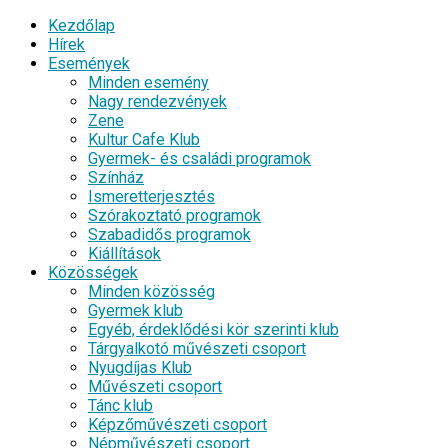
Kezdőlap
Hírek
Események
Minden esemény
Nagy rendezvények
Zene
Kultur Cafe Klub
Gyermek- és családi programok
Színház
Ismeretterjesztés
Szórakoztató programok
Szabadidős programok
Kiállítások
Közösségek
Minden közösség
Gyermek klub
Egyéb, érdeklődési kör szerinti klub
Tárgyalkotó művészeti csoport
Nyugdíjas Klub
Művészeti csoport
Tánc klub
Képzőművészeti csoport
Népművészeti csoport