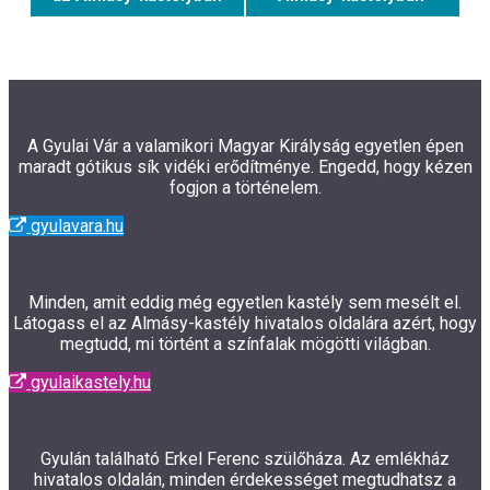
A Gyulai Vár a valamikori Magyar Királyság egyetlen épen
maradt gótikus sík vidéki erődítménye. Engedd, hogy kézen
fogjon a történelem.
gyulavara.hu
Minden, amit eddig még egyetlen kastély sem mesélt el.
Látogass el az Almásy-kastély hivatalos oldalára azért, hogy
megtudd, mi történt a színfalak mögötti világban.
gyulaikastely.hu
Gyulán található Erkel Ferenc szülőháza. Az emlékház
hivatalos oldalán, minden érdekességet megtudhatsz a