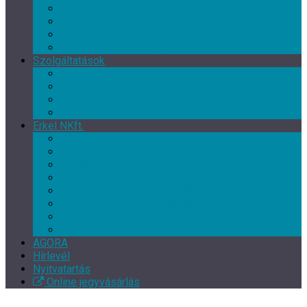
Művészeti csoport
Tánc klub
Képzőművészeti csoport
Népművészeti csoport
Szolgáltatások
Terembérlés
Múzeumpedagógia
Vendéglátás
Múzeum- és ajándékbolt
Erkel NKft.
Rólunk
Munkatársak
Közérdekű adatok
Kapcsolat
EFOP-3.7.3-16-2017-00139
EFOP-3.3.2-16-2016-00246
Szakmai beszámoló – XI. Gyulai Végvári Napok
TOP-5.3.1-16-BS1-2017-00010
AGORA
Hírlevél
Nyitvatartás
Online jegyvásárlás