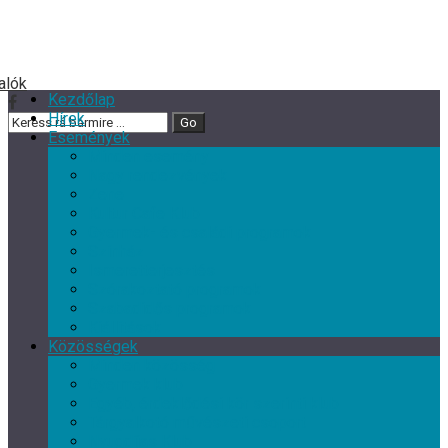
Kezdőlap
Hírek
Események
Minden esemény
Nagy rendezvények
Zene
Kultur Cafe Klub
Gyermek- és családi programok
Színház
Ismeretterjesztés
Szórakoztató programok
Szabadidős programok
Kiállítások
Közösségek
Minden közösség
Gyermek klub
Egyéb, érdeklődési kör szerinti klub
Tárgyalkotó művészeti csoport
Nyugdíjas Klub