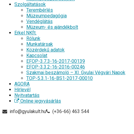
Szolgáltatások
Terembérlés
Múzeumpedagógia
Vendéglátás
Múzeum- és ajándékbolt
Erkel NKft.
Rólunk
Munkatársak
Közérdekű adatok
Kapcsolat
EFOP-3.7.3-16-2017-00139
EFOP-3.3.2-16-2016-00246
Szakmai beszámoló – XI. Gyulai Végvári Napok
TOP-5.3.1-16-BS1-2017-00010
AGORA
Hírlevél
Nyitvatartás
Online jegyvásárlás
info@gyulakult.hu
(+36-66) 463 544