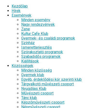
Kezdőlap
Hírek
Események
Minden esemény
Nagy rendezvények
Zene
Kultur Cafe Klub
Gyermek- és családi programok
Színház
Ismeretterjesztés
Szórakoztató programok
Szabadidős programok
Kiállítások
Közösségek
Minden közösség
Gyermek klub
Egyéb, érdeklődési kör szerinti klub
Tárgyalkotó művészeti csoport
Nyugdíjas Klub
Művészeti csoport
Tánc klub
Képzőművészeti csoport
Népművészeti csoport