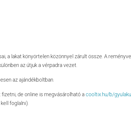
i, a lakat könyörtelen közönnyel zárult össze. A reményve
különben az útjuk a vérpadra vezet.
yesen az ajándékboltban.
t fizetni, de online is megvásárolható a
cooltix.hu/b/gyulaku
ell foglalni).