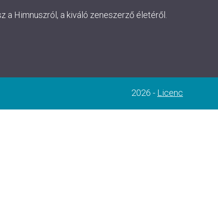
 a Himnuszról, a kiváló zeneszerző életéről.
2026 -
Licenc