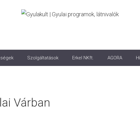
ségek
Szolgáltatások
Erkel NKft.
AGORA
Hí
ai Várban