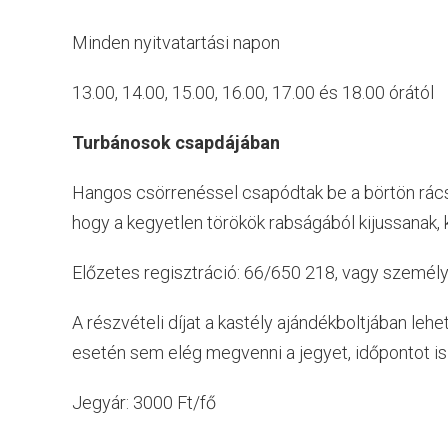
Minden nyitvatartási napon
13.00, 14.00, 15.00, 16.00, 17.00 és 18.00 órától
Turbánosok csapdájában
Hangos csörrenéssel csapódtak be a börtön rácsa
hogy a kegyetlen törökök rabságából kijussanak, 
Előzetes regisztráció: 66/650 218, vagy személ
A részvételi díjat a kastély ajándékboltjában lehe
esetén sem elég megvenni a jegyet, időpontot is k
Jegyár: 3000 Ft/fő