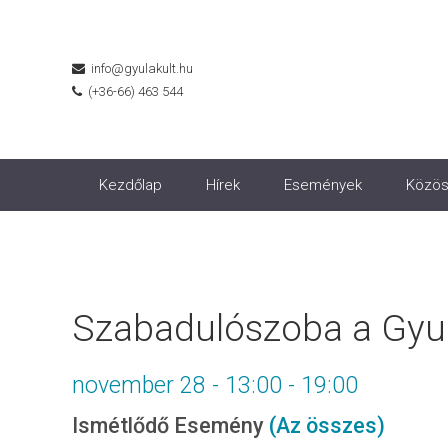
info@gyulakult.hu
(+36-66) 463 544
Kezdőlap
Hírek
Események
Közös
Szabadulószoba a Gyul
november 28 - 13:00
-
19:00
Ismétlődő Esemény
(Az összes)