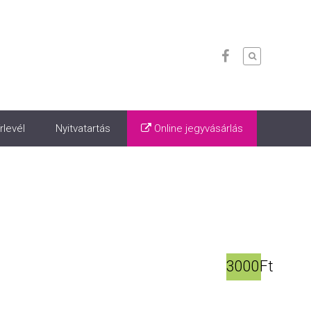
rlevél
Nyitvatartás
Online jegyvásárlás
3000Ft