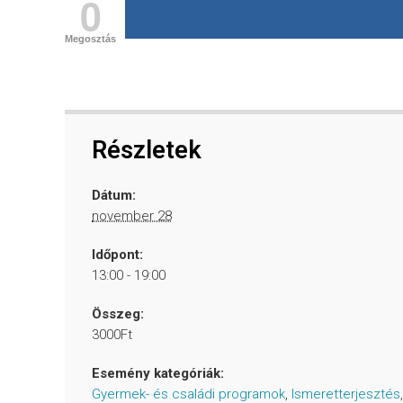
0
Megosztás
Részletek
Dátum:
november 28
Időpont:
13:00 - 19:00
Összeg:
3000Ft
Esemény kategóriák:
Gyermek- és családi programok
,
Ismeretterjesztés
,