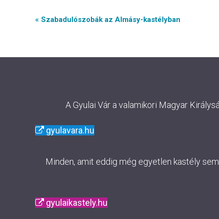
Event
« Szabadulószobák az Almásy-kastélyban
Navigation
A Gyulai Vár a valamikori Magyar Királys
gyulavara.hu
Minden, amit eddig még egyetlen kastély sem m
gyulaikastely.hu