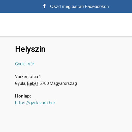
Oszd meg bátran Facebookon
Helyszín
Gyulai Vár
Várkert utca 1.
Gyula
,
Békés
5700
Magyarország
Honlap:
https://gyulavara.hu/