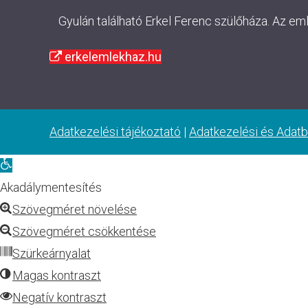
Gyulán található Erkel Ferenc szülőháza. Az em
erkelemlekhaz.hu
Adatkezelési tájékoztató
|
Adatkezelési és Adatb
Eszköztár
megnyitása
Akadálymentesítés
Szövegméret növelése
Szövegméret csökkentése
Szürkeárnyalat
Magas kontraszt
Negatív kontraszt