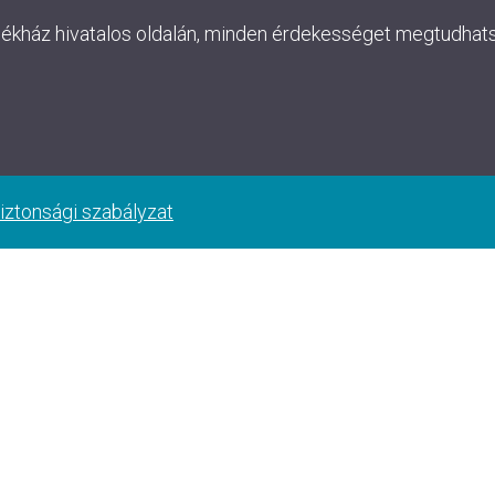
lékház hivatalos oldalán, minden érdekességet megtudhatsz
iztonsági szabályzat