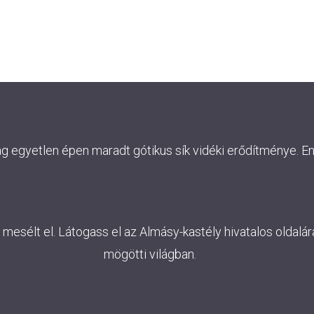
ág egyetlen épen maradt gótikus sík vidéki erődítménye. E
esélt el. Látogass el az Almásy-kastély hivatalos oldalára
mögötti világban.