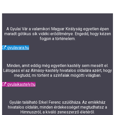
A Gyulai Vár a valamikori Magyar Királyság egyetlen épen
maradt gótikus sík vidéki erődítménye. Engedd, hogy kézen
fogjon a történelem.
gyulavara.hu
Minden, amit eddig még egyetlen kastély sem mesélt el.
Látogass el az Almásy-kastély hivatalos oldalára azért, hogy
megtudd, mi történt a színfalak mögötti világban.
gyulaikastely.hu
Gyulán található Erkel Ferenc szülőháza. Az emlékház
hivatalos oldalán, minden érdekességet megtudhatsz a
Himnuszról, a kiváló zeneszerző életéről.