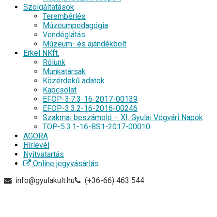
Szolgáltatások
Terembérlés
Múzeumpedagógia
Vendéglátás
Múzeum- és ajándékbolt
Erkel NKft.
Rólunk
Munkatársak
Közérdekű adatok
Kapcsolat
EFOP-3.7.3-16-2017-00139
EFOP-3.3.2-16-2016-00246
Szakmai beszámoló – XI. Gyulai Végvári Napok
TOP-5.3.1-16-BS1-2017-00010
AGORA
Hírlevél
Nyitvatartás
Online jegyvásárlás
info@gyulakult.hu
(+36-66) 463 544