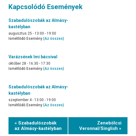
Kapcsolódó Események
Szabadulószobák az Almásy-
kastélyban
augusztus 25 - 13:00
-
19:00
Ismétlődő Esemény
(Az összes)
Varázsének Imi bácsival
október 28 - 16:30
-
17:30
Ismétlődő Esemény
(Az összes)
Szabadulószobák az Almásy-
kastélyban
szeptember 4 - 13:00
-
19:00
Ismétlődő Esemény
(Az összes)
Event
« Szabadulószobák
Zenebölcsi
Navigation
az Almásy-kastélyban
Veronnal/Singlish »