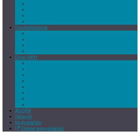
Művészeti csoport
Tánc klub
Képzőművészeti csoport
Népművészeti csoport
Szolgáltatások
Terembérlés
Múzeumpedagógia
Vendéglátás
Múzeum- és ajándékbolt
Erkel NKft.
Rólunk
Munkatársak
Közérdekű adatok
Kapcsolat
EFOP-3.7.3-16-2017-00139
EFOP-3.3.2-16-2016-00246
Szakmai beszámoló – XI. Gyulai Végvári Napok
TOP-5.3.1-16-BS1-2017-00010
AGORA
Hírlevél
Nyitvatartás
Online jegyvásárlás