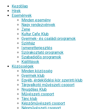
Kezdőlap
Hírek
Események
Minden esemény
Nagy rendezvények
Zene
Kultur Cafe Klub
Gyermek- és családi programok
Színház
Ismeretterjesztés
Szórakoztató programok
Szabadidős programok
Kiállítások
Közösségek
Minden közösség
Gyermek klub
Egyéb, érdeklődési kör szerinti klub
Tárgyalkotó művészeti csoport
Nyugdíjas Klub
Művészeti csoport
Tánc klub
Képzőművészeti csoport
Népművészeti csoport