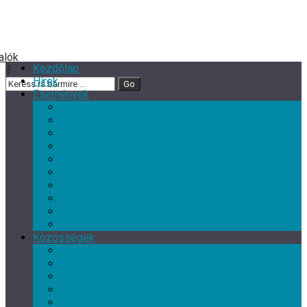
Kezdőlap
Hírek
Események
Minden esemény
Nagy rendezvények
Zene
Kultur Cafe Klub
Gyermek- és családi programok
Színház
Ismeretterjesztés
Szórakoztató programok
Szabadidős programok
Kiállítások
Közösségek
Minden közösség
Gyermek klub
Egyéb, érdeklődési kör szerinti klub
Tárgyalkotó művészeti csoport
Nyugdíjas Klub