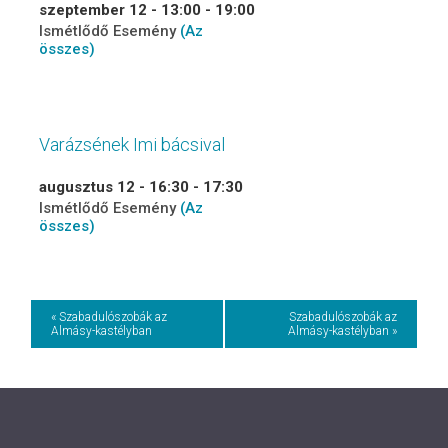
szeptember 12 - 13:00
-
19:00
Ismétlődő Esemény
(Az
összes)
Varázsének Imi bácsival
augusztus 12 - 16:30
-
17:30
Ismétlődő Esemény
(Az
összes)
Event
« Szabadulószobák az
Szabadulószobák az
Almásy-kastélyban
Almásy-kastélyban »
Navigation