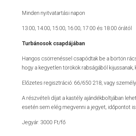
Minden nyitvatartási napon
13.00, 14.00, 15.00, 16.00, 17.00 és 18.00 órától
Turbánosok csapdájában
Hangos csörrenéssel csapódtak be a börtön rácsa
hogy a kegyetlen törökök rabságából kijussanak, 
Előzetes regisztráció: 66/650 218, vagy személ
A részvételi díjat a kastély ajándékboltjában lehe
esetén sem elég megvenni a jegyet, időpontot is k
Jegyár: 3000 Ft/fő