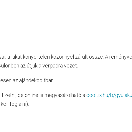
i, a lakat könyörtelen közönnyel zárult össze. A reményve
különben az útjuk a vérpadra vezet.
yesen az ajándékboltban.
t fizetni, de online is megvásárolható a
cooltix.hu/b/gyulaku
ell foglalni).