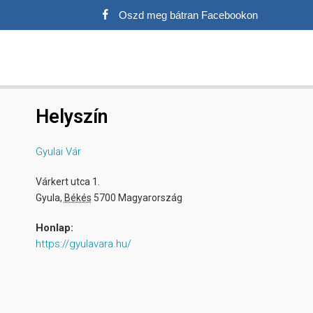
Oszd meg bátran Facebookon
Helyszín
Gyulai Vár
Várkert utca 1.
Gyula
,
Békés
5700
Magyarország
Honlap:
https://gyulavara.hu/