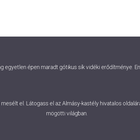
ág egyetlen épen maradt gótikus sík vidéki erődítménye. E
esélt el. Látogass el az Almásy-kastély hivatalos oldalára
mögötti világban.