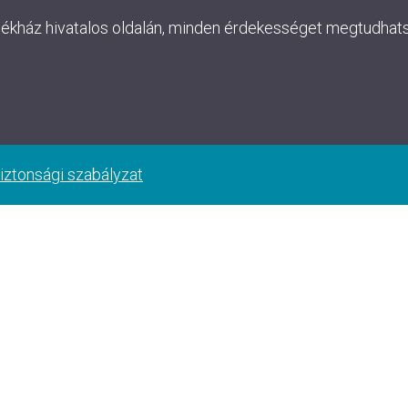
lékház hivatalos oldalán, minden érdekességet megtudhatsz
iztonsági szabályzat