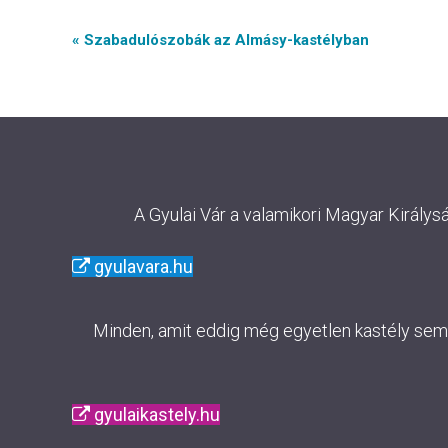
Event
« Szabadulószobák az Almásy-kastélyban
Navigation
A Gyulai Vár a valamikori Magyar Királys
gyulavara.hu
Minden, amit eddig még egyetlen kastély sem m
gyulaikastely.hu