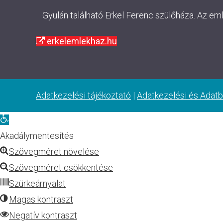
Gyulán található Erkel Ferenc szülőháza. Az em
erkelemlekhaz.hu
Adatkezelési tájékoztató
|
Adatkezelési és Adatb
Eszköztár
megnyitása
Akadálymentesítés
Szövegméret növelése
Szövegméret csökkentése
Szürkeárnyalat
Magas kontraszt
Negatív kontraszt