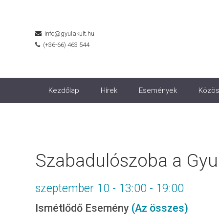
info@gyulakult.hu
(+36-66) 463 544
Kezdőlap
Hírek
Események
Közös
Szabadulószoba a Gyul
szeptember 10 - 13:00
-
19:00
Ismétlődő Esemény
(Az összes)