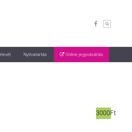
rlevél
Nyitvatartás
Online jegyvásárlás
3000Ft