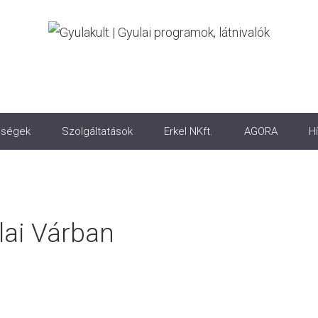
ségek
Szolgáltatások
Erkel NKft.
AGORA
Hí
ai Várban