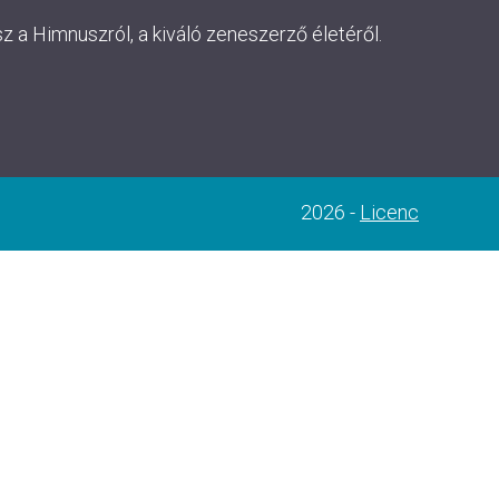
 a Himnuszról, a kiváló zeneszerző életéről.
2026 -
Licenc