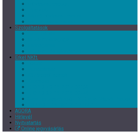
Művészeti csoport
Tánc klub
Képzőművészeti csoport
Népművészeti csoport
Szolgáltatások
Terembérlés
Múzeumpedagógia
Vendéglátás
Múzeum- és ajándékbolt
Erkel NKft.
Rólunk
Munkatársak
Közérdekű adatok
Kapcsolat
EFOP-3.7.3-16-2017-00139
EFOP-3.3.2-16-2016-00246
Szakmai beszámoló – XI. Gyulai Végvári Napok
TOP-5.3.1-16-BS1-2017-00010
AGORA
Hírlevél
Nyitvatartás
Online jegyvásárlás