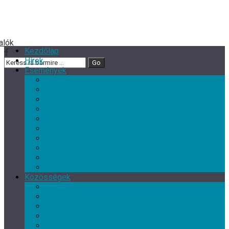
Kezdőlap
Hírek
Események
Minden esemény
Nagy rendezvények
Zene
Kultur Cafe Klub
Gyermek- és családi programok
Színház
Ismeretterjesztés
Szórakoztató programok
Szabadidős programok
Kiállítások
Közösségek
Minden közösség
Gyermek klub
Egyéb, érdeklődési kör szerinti klub
Tárgyalkotó művészeti csoport
Nyugdíjas Klub