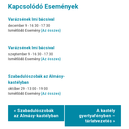
Kapcsolódó Események
Varázsének Imi bácsival
december 9 - 16:30
-
17:30
Ismétlődő Esemény
(Az összes)
Varázsének Imi bácsival
szeptember 9 - 16:30
-
17:30
Ismétlődő Esemény
(Az összes)
Szabadulószobák az Almásy-
kastélyban
október 29 - 13:00
-
19:00
Ismétlődő Esemény
(Az összes)
Event
« Szabadulószobák
A kastély
Navigation
az Almásy-kastélyban
gyertyafényben –
tárlatvezetés »