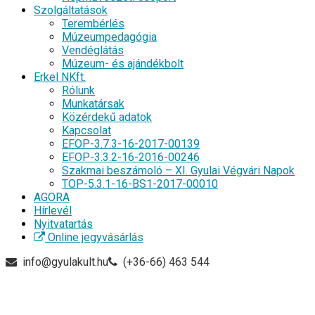
Szolgáltatások
Terembérlés
Múzeumpedagógia
Vendéglátás
Múzeum- és ajándékbolt
Erkel NKft.
Rólunk
Munkatársak
Közérdekű adatok
Kapcsolat
EFOP-3.7.3-16-2017-00139
EFOP-3.3.2-16-2016-00246
Szakmai beszámoló – XI. Gyulai Végvári Napok
TOP-5.3.1-16-BS1-2017-00010
AGORA
Hírlevél
Nyitvatartás
Online jegyvásárlás
info@gyulakult.hu
(+36-66) 463 544