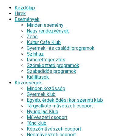
Kezdőlap
Hírek
Események
Minden esemény
Nagy rendezvények
Zene
Kultur Cafe Klub
Gyermek- és családi programok
Színház
Ismeretterjesztés
Szórakoztató programok
Szabadidős programok
Kiállítások
Közösségek
Minden közösség
Gyermek klub
Egyéb, érdeklődési kör szerinti klub
Tárgyalkotó művészeti csoport
Nyugdíjas Klub
Művészeti csoport
Tánc klub
Képzőművészeti csoport
Népművészeti csoport