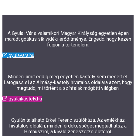
A Gyulai Vár a valamikori Magyar Királyság egyetlen épen
maradt gótikus sík vidéki erődítménye. Engedd, hogy kézen
fogjon a történelem.
gyulavara.hu
Minden, amit eddig még egyetlen kastély sem mesélt el.
Látogass el az Almásy-kastély hivatalos oldalára azért, hogy
megtudd, mi történt a színfalak mögötti világban.
gyulaikastely.hu
Gyulán található Erkel Ferenc szülőháza. Az emlékház
hivatalos oldalán, minden érdekességet megtudhatsz a
Himnuszról, a kiváló zeneszerző életéről.