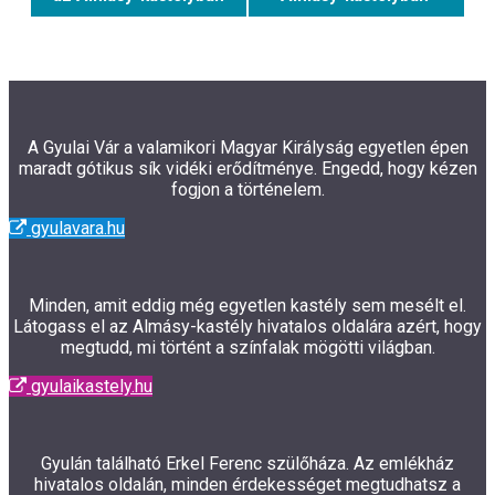
A Gyulai Vár a valamikori Magyar Királyság egyetlen épen
maradt gótikus sík vidéki erődítménye. Engedd, hogy kézen
fogjon a történelem.
gyulavara.hu
Minden, amit eddig még egyetlen kastély sem mesélt el.
Látogass el az Almásy-kastély hivatalos oldalára azért, hogy
megtudd, mi történt a színfalak mögötti világban.
gyulaikastely.hu
Gyulán található Erkel Ferenc szülőháza. Az emlékház
hivatalos oldalán, minden érdekességet megtudhatsz a