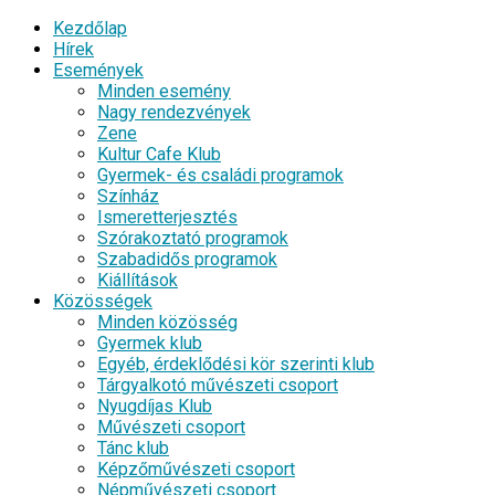
Kezdőlap
Hírek
Események
Minden esemény
Nagy rendezvények
Zene
Kultur Cafe Klub
Gyermek- és családi programok
Színház
Ismeretterjesztés
Szórakoztató programok
Szabadidős programok
Kiállítások
Közösségek
Minden közösség
Gyermek klub
Egyéb, érdeklődési kör szerinti klub
Tárgyalkotó művészeti csoport
Nyugdíjas Klub
Művészeti csoport
Tánc klub
Képzőművészeti csoport
Népművészeti csoport