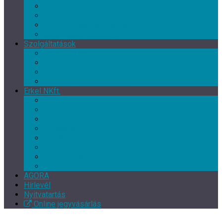
Művészeti csoport
Tánc klub
Képzőművészeti csoport
Népművészeti csoport
Szolgáltatások
Terembérlés
Múzeumpedagógia
Vendéglátás
Múzeum- és ajándékbolt
Erkel NKft.
Rólunk
Munkatársak
Közérdekű adatok
Kapcsolat
EFOP-3.7.3-16-2017-00139
EFOP-3.3.2-16-2016-00246
Szakmai beszámoló – XI. Gyulai Végvári Napok
TOP-5.3.1-16-BS1-2017-00010
AGORA
Hírlevél
Nyitvatartás
Online jegyvásárlás