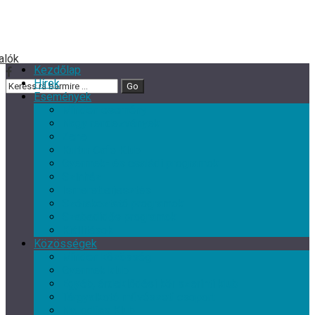
Kezdőlap
Hírek
Események
Minden esemény
Nagy rendezvények
Zene
Kultur Cafe Klub
Gyermek- és családi programok
Színház
Ismeretterjesztés
Szórakoztató programok
Szabadidős programok
Kiállítások
Közösségek
Minden közösség
Gyermek klub
Egyéb, érdeklődési kör szerinti klub
Tárgyalkotó művészeti csoport
Nyugdíjas Klub