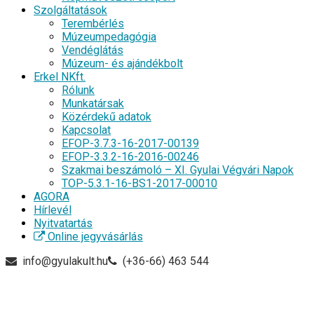
Szolgáltatások
Terembérlés
Múzeumpedagógia
Vendéglátás
Múzeum- és ajándékbolt
Erkel NKft.
Rólunk
Munkatársak
Közérdekű adatok
Kapcsolat
EFOP-3.7.3-16-2017-00139
EFOP-3.3.2-16-2016-00246
Szakmai beszámoló – XI. Gyulai Végvári Napok
TOP-5.3.1-16-BS1-2017-00010
AGORA
Hírlevél
Nyitvatartás
Online jegyvásárlás
info@gyulakult.hu
(+36-66) 463 544