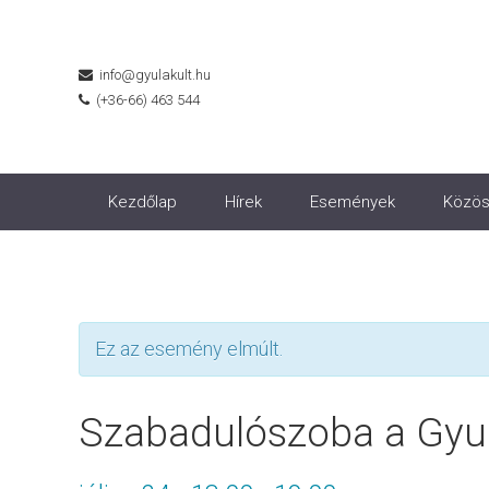
info@gyulakult.hu
(+36-66) 463 544
Kezdőlap
Hírek
Események
Közös
Ez az esemény elmúlt.
Szabadulószoba a Gyul