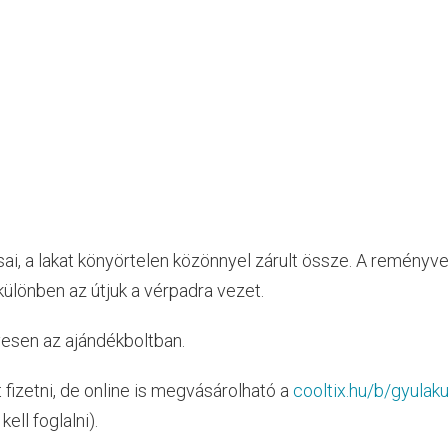
i, a lakat könyörtelen közönnyel zárult össze. A reményve
különben az útjuk a vérpadra vezet.
yesen az ajándékboltban.
t fizetni, de online is megvásárolható a
cooltix.hu/b/gyulaku
ell foglalni).