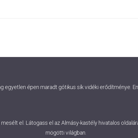
ág egyetlen épen maradt gótikus sík vidéki erődítménye. E
esélt el. Látogass el az Almásy-kastély hivatalos oldalára
mögötti világban.