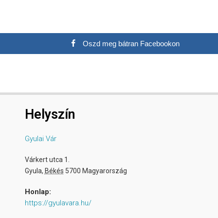
Oszd meg bátran Facebookon
Helyszín
Gyulai Vár
Várkert utca 1.
Gyula
,
Békés
5700
Magyarország
Honlap:
https://gyulavara.hu/