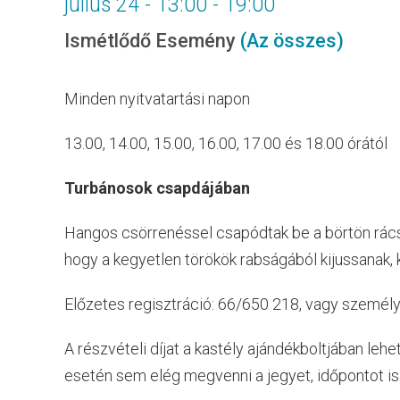
július 24 - 13:00
-
19:00
Ismétlődő Esemény
(Az összes)
Minden nyitvatartási napon
13.00, 14.00, 15.00, 16.00, 17.00 és 18.00 órától
Turbánosok csapdájában
Hangos csörrenéssel csapódtak be a börtön rácsa
hogy a kegyetlen törökök rabságából kijussanak, 
Előzetes regisztráció: 66/650 218, vagy személ
A részvételi díjat a kastély ajándékboltjában lehe
esetén sem elég megvenni a jegyet, időpontot is k