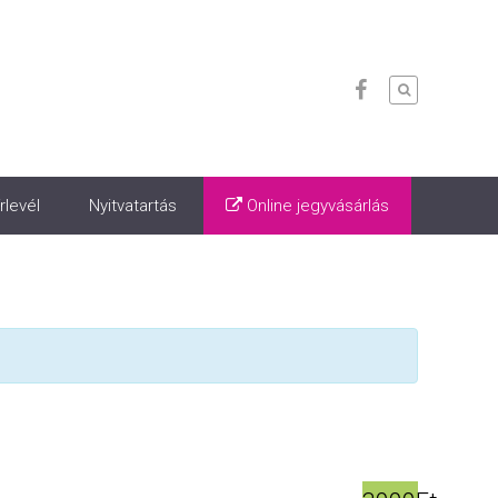
rlevél
Nyitvatartás
Online jegyvásárlás