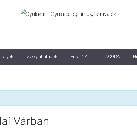
ségek
Szolgáltatások
Erkel NKft.
AGORA
Hí
ai Várban