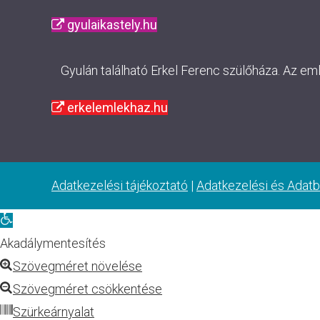
gyulaikastely.hu
Gyulán található Erkel Ferenc szülőháza. Az em
erkelemlekhaz.hu
Adatkezelési tájékoztató
|
Adatkezelési és Adatb
Eszköztár
megnyitása
Akadálymentesítés
Szövegméret növelése
Szövegméret csökkentése
Szürkeárnyalat