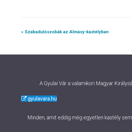
Event
« Szabadulószobák az Almásy-kastélyban
Navigation
A Gyulai Vár a valamikori Magyar Királys
gyulavara.hu
Minden, amit eddig még egyetlen kastély sem m