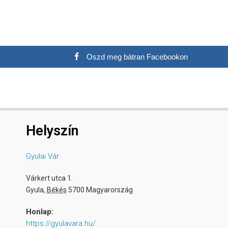
Oszd meg bátran Facebookon
Helyszín
Gyulai Vár
Várkert utca 1.
Gyula
,
Békés
5700
Magyarország
Honlap:
https://gyulavara.hu/