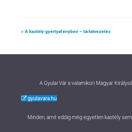
Event
« A kastély gyertyafényben – tárlatvezetés
Navigation
A Gyulai Vár a valamikori Magyar Királys
gyulavara.hu
Minden, amit eddig még egyetlen kastély sem m