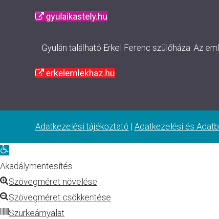
gyulaikastely.hu
Gyulán található Erkel Ferenc szülőháza. Az em
erkelemlekhaz.hu
Adatkezelési tájékoztató
|
Adatkezelési és Adatb
Eszköztár
megnyitása
Akadálymentesítés
Szövegméret növelése
Szövegméret csökkentése
Szürkeárnyalat