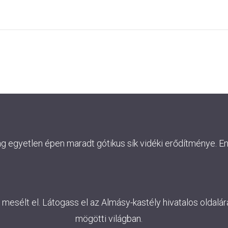
ág egyetlen épen maradt gótikus sík vidéki erődítménye. E
esélt el. Látogass el az Almásy-kastély hivatalos oldalára
mögötti világban.