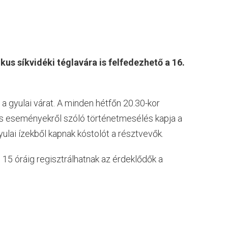
us síkvidéki téglavára is felfedezhető a 16.
 a gyulai várat. A minden hétfőn 20.30-kor
tős eseményekről szóló történetmesélés kapja a
ulai ízekből kapnak kóstolót a résztvevők.
15 óráig regisztrálhatnak az érdeklődők a