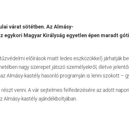
lai várat sötétben. Az Almásy-
z egykori Magyar Királyság egyetlen épen maradt gótik
tűzvédelmi előírások miatt ledes eszközökkel) járhatják be
netében nagy szerepet játszó személyekről, illetve jelen
z Almásy-kastély hasonló programján is lenni szokott – gy
részt venni. A vár sejtelmes felfedezésére az adott napon 
 Almásy-kastély ajándékboltjában.