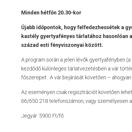
Minden hétfőn 20.30-kor
Újabb időpontok, hogy felfedezhessétek a gyu
kastély gyertyafényes tárlatához hasonlóan a
század esti fényviszonyai között.
A program során a jelen lévők gyertyafényben (a 
kezdődő különleges tárlatvezetésben a vár törté
főszerepet. A vár bejárását követően – ahogyan a
Az eseményen csak regisztrációt követően lehet 
66/650 218 telefonszámon, vagy személyesen az
Jegyár: 5900 Ft/fő