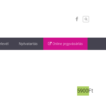
rlevél
Nyitvatartás
Online jegyvásárlás
5900Ft