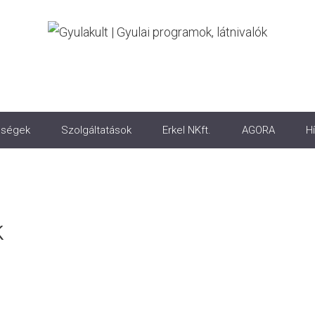
ségek
Szolgáltatások
Erkel NKft.
AGORA
Hí
k