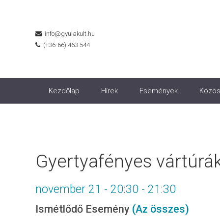
info@gyulakult.hu
(+36-66) 463 544
Kezdőlap
Hírek
Események
Közös
Gyertyafényes vártúrá
november 21 - 20:30
-
21:30
Ismétlődő Esemény
(Az összes)