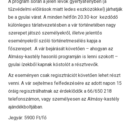
A program során a jelen lévők gyertyafényben (a
tűzvédelmi előírások miatt ledes eszközökkel) járhatják
be a gyulai várat. A minden hétfőn 20.30-kor kezdődő
különleges tárlatvezetésben a vár történetében nagy
szerepet játszó személyekről, illetve jelentős
eseményekről szóló történetmesélés kapja a
főszerepet. A vár bejárását követően – ahogyan az
Almásy-kastély hasonló programján is lenni szokott –
gyulai ízekből kapnak kóstolót a résztvevők.
Az eseményen csak regisztrációt követően lehet részt
venni. A vár sejtelmes felfedezésére az adott napon 15
óráig regisztrálhatnak az érdeklődők a 66/650 218
telefonszámon, vagy személyesen az Almásy-kastély
ajándékboltjában.
Jegyár: 5900 Ft/fő