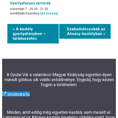
Gyertyafényes vártúrák
november 7 - 20:30
-
21:30
Ismétlődő Esemény
(Az összes)
Event
« A kastély
Szabadulószobák az
Navigation
gyertyafényben –
Almásy-kastélyban »
tárlatvezetés
A Gyulai Vár a valamikori Magyar Királyság egyetlen épen
maradt gótikus sík vidéki erődítménye. Engedd, hogy kézen
fogjon a történelem.
gyulavara.hu
Minden, amit eddig még egyetlen kastély sem mesélt el.
Látogass el az Almásy-kastély hivatalos oldalára azért, hogy