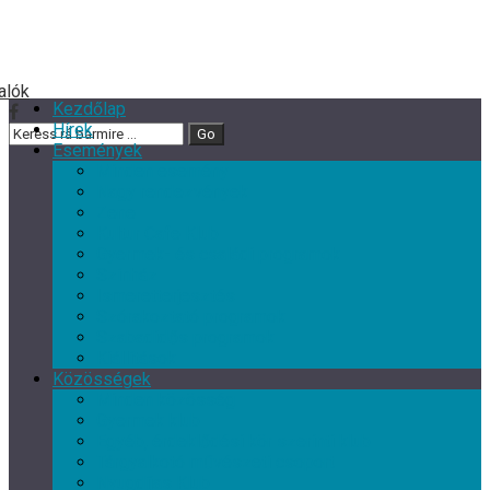
Kezdőlap
Hírek
Események
Minden esemény
Nagy rendezvények
Zene
Kultur Cafe Klub
Gyermek- és családi programok
Színház
Ismeretterjesztés
Szórakoztató programok
Szabadidős programok
Kiállítások
Közösségek
Minden közösség
Gyermek klub
Egyéb, érdeklődési kör szerinti klub
Tárgyalkotó művészeti csoport
Nyugdíjas Klub