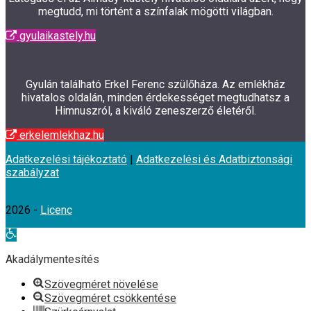
megtudd, mi történt a színfalak mögötti világban.
gyulaikastely.hu
Gyulán található Erkel Ferenc szülőháza. Az emlékház
hivatalos oldalán, minden érdekességet megtudhatsz a
Himnuszról, a kiváló zeneszerző életéről.
erkelemlekhaz.hu
Adatkezelési tájékoztató
|
Adatkezelési és Adatbiztonsági
szabályzat
2026 -
Licenc
Eszköztár
megnyitása
Akadálymentesítés
Szövegméret növelése
Szövegméret csökkentése