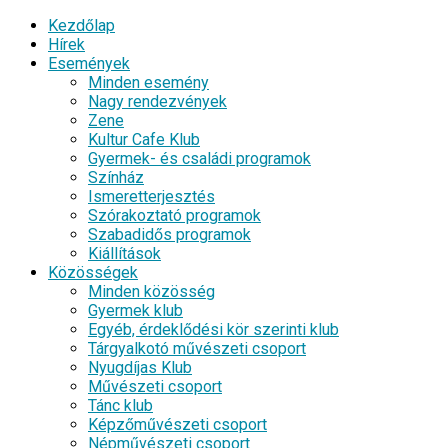
Kezdőlap
Hírek
Események
Minden esemény
Nagy rendezvények
Zene
Kultur Cafe Klub
Gyermek- és családi programok
Színház
Ismeretterjesztés
Szórakoztató programok
Szabadidős programok
Kiállítások
Közösségek
Minden közösség
Gyermek klub
Egyéb, érdeklődési kör szerinti klub
Tárgyalkotó művészeti csoport
Nyugdíjas Klub
Művészeti csoport
Tánc klub
Képzőművészeti csoport
Népművészeti csoport