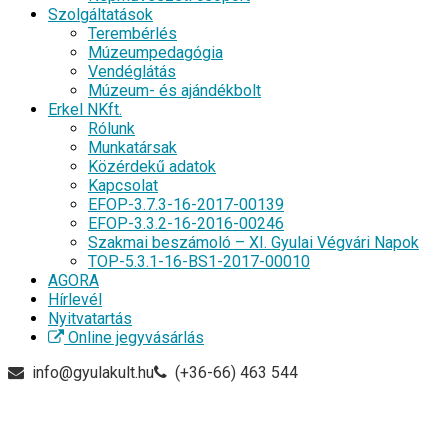
Szolgáltatások
Terembérlés
Múzeumpedagógia
Vendéglátás
Múzeum- és ajándékbolt
Erkel NKft.
Rólunk
Munkatársak
Közérdekű adatok
Kapcsolat
EFOP-3.7.3-16-2017-00139
EFOP-3.3.2-16-2016-00246
Szakmai beszámoló – XI. Gyulai Végvári Napok
TOP-5.3.1-16-BS1-2017-00010
AGORA
Hírlevél
Nyitvatartás
Online jegyvásárlás
info@gyulakult.hu
(+36-66) 463 544