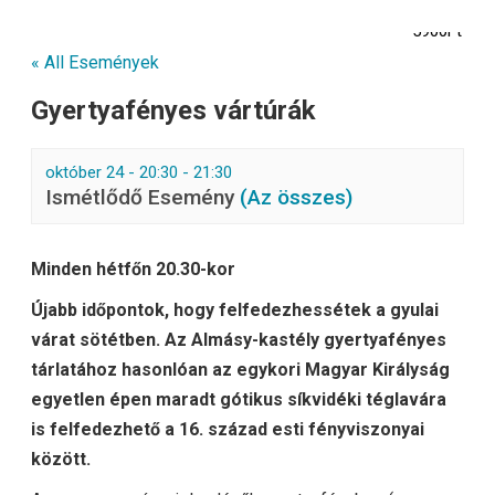
5900Ft
« All Események
Gyertyafényes vártúrák
október 24 - 20:30
-
21:30
Ismétlődő Esemény
(Az összes)
Minden hétfőn 20.30-kor
Újabb időpontok, hogy felfedezhessétek a gyulai
várat sötétben. Az Almásy-kastély gyertyafényes
tárlatához hasonlóan az egykori Magyar Királyság
egyetlen épen maradt gótikus síkvidéki téglavára
is felfedezhető a 16. század esti fényviszonyai
között.