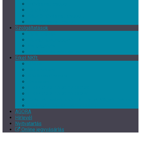
Művészeti csoport
Tánc klub
Képzőművészeti csoport
Népművészeti csoport
Szolgáltatások
Terembérlés
Múzeumpedagógia
Vendéglátás
Múzeum- és ajándékbolt
Erkel NKft.
Rólunk
Munkatársak
Közérdekű adatok
Kapcsolat
EFOP-3.7.3-16-2017-00139
EFOP-3.3.2-16-2016-00246
Szakmai beszámoló – XI. Gyulai Végvári Napok
TOP-5.3.1-16-BS1-2017-00010
AGORA
Hírlevél
Nyitvatartás
Online jegyvásárlás