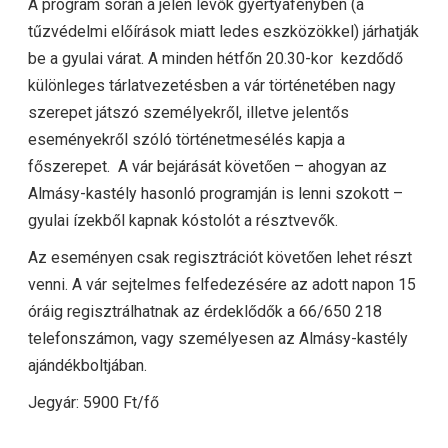
A program során a jelen lévők gyertyafényben (a
tűzvédelmi előírások miatt ledes eszközökkel) járhatják
be a gyulai várat. A minden hétfőn 20.30-kor kezdődő
különleges tárlatvezetésben a vár történetében nagy
szerepet játszó személyekről, illetve jelentős
eseményekről szóló történetmesélés kapja a
főszerepet. A vár bejárását követően – ahogyan az
Almásy-kastély hasonló programján is lenni szokott –
gyulai ízekből kapnak kóstolót a résztvevők.
Az eseményen csak regisztrációt követően lehet részt
venni. A vár sejtelmes felfedezésére az adott napon 15
óráig regisztrálhatnak az érdeklődők a 66/650 218
telefonszámon, vagy személyesen az Almásy-kastély
ajándékboltjában.
Jegyár: 5900 Ft/fő