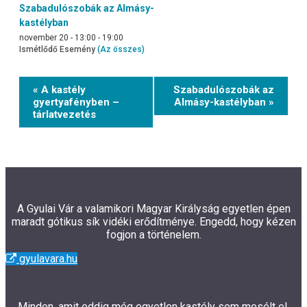
Szabadulószobák az Almásy-
kastélyban
november 20 - 13:00
-
19:00
Ismétlődő Esemény
(Az összes)
Event
« A kastély
Szabadulószobák az
Navigation
gyertyafényben –
Almásy-kastélyban »
tárlatvezetés
A Gyulai Vár a valamikori Magyar Királyság egyetlen épen
maradt gótikus sík vidéki erődítménye. Engedd, hogy kézen
fogjon a történelem.
gyulavara.hu
Minden, amit eddig még egyetlen kastély sem mesélt el.