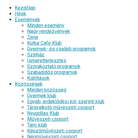
Kezdőlap
Hírek
Események
Minden esemény
Nagy rendezvények
Zene
Kultur Cafe Klub
Gyermek- és családi programok
Színház
Ismeretterjesztés
Szórakoztató programok
Szabadidős programok
Kiállítások
Közösségek
Minden közösség
Gyermek klub
Egyéb, érdeklődési kör szerinti klub
Tárgyalkotó művészeti csoport
Nyugdíjas Klub
Művészeti csoport
Tánc klub
Képzőművészeti csoport
Népművészeti csoport