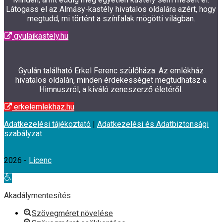
Látogass el az Almásy-kastély hivatalos oldalára azért, hogy
megtudd, mi történt a színfalak mögötti világban.
gyulaikastely.hu
Gyulán található Erkel Ferenc szülőháza. Az emlékház
hivatalos oldalán, minden érdekességet megtudhatsz a
Himnuszról, a kiváló zeneszerző életéről.
erkelemlekhaz.hu
Adatkezelési tájékoztató
|
Adatkezelési és Adatbiztonsági
szabályzat
2026 -
Licenc
Eszköztár
megnyitása
Akadálymentesítés
Szövegméret növelése