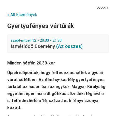
5900Ft
« All Események
Gyertyafényes vártúrák
szeptember 12 - 20:30
-
21:30
Ismétlődő Esemény
(Az összes)
Minden hétfőn 20.30-kor
Újabb időpontok, hogy felfedezhessétek a gyulai
várat sötétben. Az Almásy-kastély gyertyafényes
tárlatához hasonlóan az egykori Magyar Királyság
egyetlen épen maradt gótikus síkvidéki téglavára
is felfedezhető a 16. század esti fényviszonyai
között.