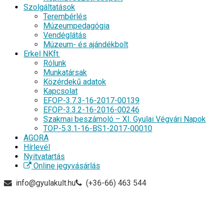
Szolgáltatások
Terembérlés
Múzeumpedagógia
Vendéglátás
Múzeum- és ajándékbolt
Erkel NKft.
Rólunk
Munkatársak
Közérdekű adatok
Kapcsolat
EFOP-3.7.3-16-2017-00139
EFOP-3.3.2-16-2016-00246
Szakmai beszámoló – XI. Gyulai Végvári Napok
TOP-5.3.1-16-BS1-2017-00010
AGORA
Hírlevél
Nyitvatartás
Online jegyvásárlás
info@gyulakult.hu
(+36-66) 463 544