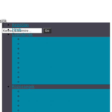
Kezdőlap
Hírek
Események
Minden esemény
Nagy rendezvények
Zene
Kultur Cafe Klub
Gyermek- és családi programok
Színház
Ismeretterjesztés
Szórakoztató programok
Szabadidős programok
Kiállítások
Közösségek
Minden közösség
Gyermek klub
Egyéb, érdeklődési kör szerinti klub
Tárgyalkotó művészeti csoport
Nyugdíjas Klub