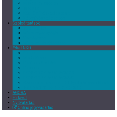
Művészeti csoport
Tánc klub
Képzőművészeti csoport
Népművészeti csoport
Szolgáltatások
Terembérlés
Múzeumpedagógia
Vendéglátás
Múzeum- és ajándékbolt
Erkel NKft.
Rólunk
Munkatársak
Közérdekű adatok
Kapcsolat
EFOP-3.7.3-16-2017-00139
EFOP-3.3.2-16-2016-00246
Szakmai beszámoló – XI. Gyulai Végvári Napok
TOP-5.3.1-16-BS1-2017-00010
AGORA
Hírlevél
Nyitvatartás
Online jegyvásárlás