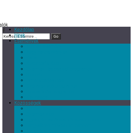
Kezdőlap
Hírek
Események
Minden esemény
Nagy rendezvények
Zene
Kultur Cafe Klub
Gyermek- és családi programok
Színház
Ismeretterjesztés
Szórakoztató programok
Szabadidős programok
Kiállítások
Közösségek
Minden közösség
Gyermek klub
Egyéb, érdeklődési kör szerinti klub
Tárgyalkotó művészeti csoport
Nyugdíjas Klub