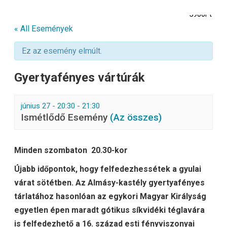
5900Ft
« All Események
Ez az esemény elmúlt.
Gyertyafényes vártúrák
június 27 - 20:30
-
21:30
Ismétlődő Esemény
(Az összes)
Minden szombaton 20.30-kor
Újabb időpontok, hogy felfedezhessétek a gyulai
várat sötétben. Az Almásy-kastély gyertyafényes
tárlatához hasonlóan az egykori Magyar Királyság
egyetlen épen maradt gótikus síkvidéki téglavára
is felfedezhető a 16. század esti fényviszonyai