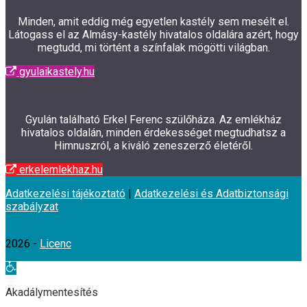
Minden, amit eddig még egyetlen kastély sem mesélt el.
Látogass el az Almásy-kastély hivatalos oldalára azért, hogy
megtudd, mi történt a színfalak mögötti világban.
gyulaikastely.hu
Gyulán található Erkel Ferenc szülőháza. Az emlékház
hivatalos oldalán, minden érdekességet megtudhatsz a
Himnuszról, a kiváló zeneszerző életéről.
erkelemlekhaz.hu
Adatkezelési tájékoztató
|
Adatkezelési és Adatbiztonsági
szabályzat
2026 -
Licenc
Eszköztár
megnyitása
Akadálymentesítés