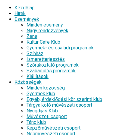
Kezdőlap
Hírek
Események
Minden esemény
Nagy rendezvények
Zene
Kultur Cafe Klub
Gyermek- és családi programok
Színház
Ismeretterjesztés
Szórakoztató programok
Szabadidős programok
Kiállítások
Közösségek
Minden közösség
Gyermek klub
Egyéb, érdeklődési kör szerinti klub
Tárgyalkotó művészeti csoport
Nyugdíjas Klub
Művészeti csoport
Tánc klub
Képzőművészeti csoport
Népművészeti csoport