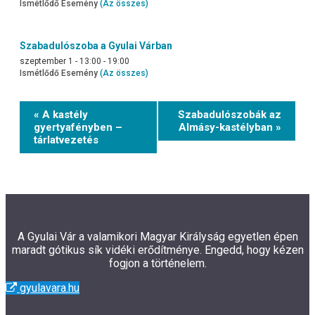
Ismétlődő Esemény
(Az összes)
Szabadulószoba a Gyulai Várban
szeptember 1 - 13:00
-
19:00
Ismétlődő Esemény
(Az összes)
Event
« A kastély
Szabadulószobák az
Navigation
gyertyafényben –
Almásy-kastélyban »
tárlatvezetés
A Gyulai Vár a valamikori Magyar Királyság egyetlen épen
maradt gótikus sík vidéki erődítménye. Engedd, hogy kézen
fogjon a történelem.
gyulavara.hu