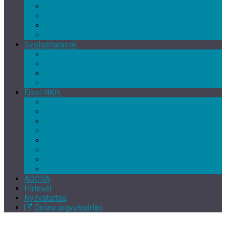
Művészeti csoport
Tánc klub
Képzőművészeti csoport
Népművészeti csoport
Szolgáltatások
Terembérlés
Múzeumpedagógia
Vendéglátás
Múzeum- és ajándékbolt
Erkel NKft.
Rólunk
Munkatársak
Közérdekű adatok
Kapcsolat
EFOP-3.7.3-16-2017-00139
EFOP-3.3.2-16-2016-00246
Szakmai beszámoló – XI. Gyulai Végvári Napok
TOP-5.3.1-16-BS1-2017-00010
AGORA
Hírlevél
Nyitvatartás
Online jegyvásárlás