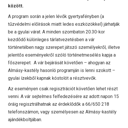
között.
A program során a jelen lévők gyertyafényben (a
tűzvédelmi előírások miatt ledes eszközökkel) járhatják
be a gyulai várat. A minden szombaton 20.30-kor
kezdődő különleges tárlatvezetésben a vár
történetében nagy szerepet játszó személyekről, illetve
jelentős eseményekről szóló történetmesélés kapja a
főszerepet. A vár bejárását követően – ahogyan az
Almásy-kastély hasonló programján is lenni szokott –
gyulai ízekből kapnak kóstolót a résztvevők.
Az eseményen csak regisztrációt követően lehet részt
venni. A vár sejtelmes felfedezésére az adott napon 15
óráig regisztrálhatnak az érdeklődők a 66/650 218
telefonszámon, vagy személyesen az Almásy-kastély
ajándékboltjában.