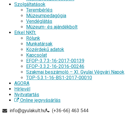
Szolgáltatások
Terembérlés
Múzeumpedagógia
Vendéglátás
Múzeum- és ajándékbolt
Erkel NKft.
Rólunk
Munkatársak
Közérdekű adatok
Kapcsolat
EFOP-3.7.3-16-2017-00139
EFOP-3.3.2-16-2016-00246
Szakmai beszámoló – XI. Gyulai Végvári Napok
TOP-5.3.1-16-BS1-2017-00010
AGORA
Hírlevél
Nyitvatartás
Online jegyvásárlás
info@gyulakult.hu
(+36-66) 463 544