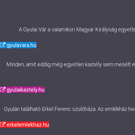
A Gyulai Vár a valamikori Magyar Királyság egyetl
gyulavara.hu
Minden, amit eddig még egyetlen kastély sem mesélt el. 
gyulaikastely.hu
Gyulán található Erkel Ferenc szülőháza. Az emlékház hi
erkelemlekhaz.hu