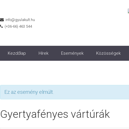
info@gyulakult.hu
(+36-66) 463 544
Kezdőlap
Hírek
Események
Közösségek
Ez az esemény elmúlt.
Gyertyafényes vártúrák