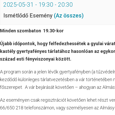
2025-05-31 - 19:30
-
20:30
Ismétlődő Esemény
(Az összes)
Minden szombaton 19.30-kor
Újabb időpontok, hogy felfedezhessétek a gyulai vára
kastély gyertyafényes tárlatához hasonlóan az egykori
század esti fényviszonyai között.
A program során a jelen lévők gyertyafényben (a tűzvédelm
kezdődő különleges tárlatvezetésben a vár történetében n
főszerepet. A vár bejárását követően – ahogyan az Almásy-
Az eseményen csak regisztrációt követően lehet részt venn
66/650 218 telefonszámon, vagy személyesen az Almásy-k